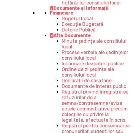
hotărârilor consiliului local
Documente și Informații
Financiare
Bugetul Local
Execuție Bugetară
Datorie Publică
Alte Documente
Minute ședințe ale consiliului
local
Procese verbale ale ședințelor
consiliului local
Informare dezbateri publice
Ordine de zi ședințe ale
consiliului local
Declarații de căsătorie
Documente de interes public
Registrul privind înregistrarea
refuzurilor de a
semna/contrasemna/aviza
actele administrative precum
obiecțiile cu privire la
legalitate, efectuate în scris
Registrul pentru consemnarea
propunerilor, sugestiilor sau