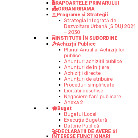
RAPOARTELE PRIMARULUI
ORGANIGRAMA
Programe și Strategii
Strategia Integrată de
Dezvoltare Urbană (SIDU) 2021
– 2030
INSTITUȚII ÎN SUBORDINE
Achiziții Publice
Planul Anual al Achizițiilor
publice
Anunțuri achiziții publice
Anunțuri de inițiere
Achiziții directe
Anunțuri de atribuire
Proceduri simplificate
Licitații deschise
Negociere fără publicare
Anexa 2
Buget
Bugetul Local
Execuție Bugetară
Datorie Publică
DECLARAȚII DE AVERE ȘI
INTERESE FUNCȚIONARI