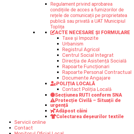
Regulament privind aprobarea
condițiile de acces a furnizorilor de
rețele de comunicații pe proprietatea
publică sau privată a UAT Municipiul
Toplița
ACTE NECESARE ȘI FORMULARE
Taxe și Impozite
Urbanism
Registrul Agricol
Centrul Social Integrat
Direcția de Asistență Socială
Rapoarte Funcționari
Rapoarte Personal Contractual
Documente Angajare
POLIȚIA LOCALĂ
Contact Poliția Locală
Secțiunea RUTI conform SNA
Protecție Civilă – Situații de
urgență
Adăpost câini
Colectarea deșeurilor textile
Servicii online
Contact
Monitorul Oficial Local