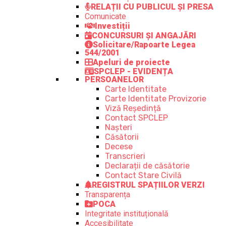
RELAȚII CU PUBLICUL ȘI PRESA
Comunicate
Investiții
CONCURSURI ȘI ANGAJĂRI
Solicitare/Rapoarte Legea
544/2001
Apeluri de proiecte
SPCLEP - EVIDENȚA
PERSOANELOR
Carte Identitate
Carte Identitate Provizorie
Viză Reședință
Contact SPCLEP
Nașteri
Căsătorii
Decese
Transcrieri
Declarații de căsătorie
Contact Stare Civilă
REGISTRUL SPAȚIILOR VERZI
Transparența
POCA
Integritate instituțională
Accesibilitate