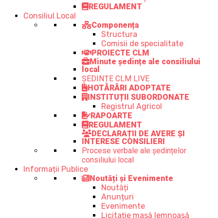
REGULAMENT
Consiliul Local
Componența
Structura
Comisii de specialitate
PROIECTE CLM
Minute ședințe ale consiliului
local
ȘEDINȚE CLM LIVE
HOTĂRÂRI ADOPTATE
INSTITUȚII SUBORDONATE
Registrul Agricol
RAPOARTE
REGULAMENT
DECLARAȚII DE AVERE ȘI
INTERESE CONSILIERI
Procese verbale ale ședințelor
consiliului local
Informații Publice
Noutăți și Evenimente
Noutăți
Anunțuri
Evenimente
Licitație masă lemnoasă