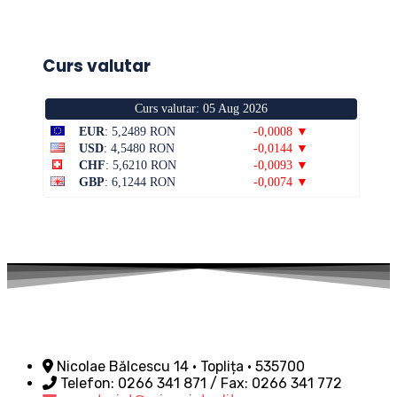
Curs valutar
Curs valutar: 05 Aug 2026
EUR
: 5,2489 RON
-0,0008 ▼
USD
: 4,5480 RON
-0,0144 ▼
CHF
: 5,6210 RON
-0,0093 ▼
GBP
: 6,1244 RON
-0,0074 ▼
Nicolae Bălcescu 14 • Toplița • 535700
Telefon: 0266 341 871 / Fax: 0266 341 772