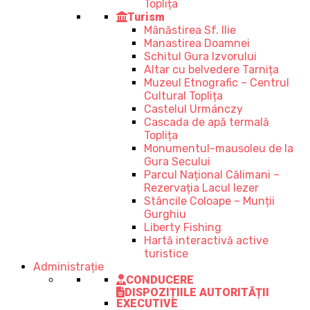
Toplița
Turism
Mânăstirea Sf. Ilie
Manastirea Doamnei
Schitul Gura Izvorului
Altar cu belvedere Tarnița
Muzeul Etnografic – Centrul
Cultural Toplița
Castelul Urmánczy
Cascada de apă termală
Toplița
Monumentul-mausoleu de la
Gura Secului
Parcul Național Călimani –
Rezervația Lacul Iezer
Stâncile Coloape – Munții
Gurghiu
Liberty Fishing
Hartă interactivă active
turistice
Administrație
CONDUCERE
DISPOZIȚIILE AUTORITĂȚII
EXECUTIVE