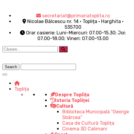
secretariat@primariatoplita.ro
Nicolae Bălcescu nr. 14 • Toplița • Harghita •
535700
Orar casierie: Luni-Miercuri: 07.00-15.30; Joi:
07.00-18.00; Vineri: 07.00-13.00
Toplița
Despre Toplița
Istoria Topliței
Cultură
Biblioteca Municipală “George
Sbârcea”
Casa de Cultură Toplița
Cinema 3D Calimani