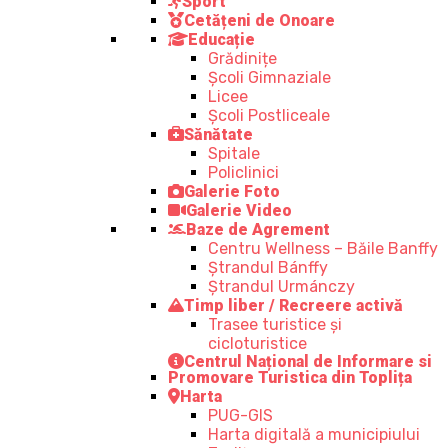
Sport
Cetățeni de Onoare
Educație
Grădinițe
Școli Gimnaziale
Licee
Școli Postliceale
Sănătate
Spitale
Policlinici
Galerie Foto
Galerie Video
Baze de Agrement
Centru Wellness – Băile Banffy
Ștrandul Bánffy
Ștrandul Urmánczy
Timp liber / Recreere activă
Trasee turistice şi
cicloturistice
Centrul Național de Informare si
Promovare Turistica din Toplița
Harta
PUG-GIS
Harta digitală a municipiului