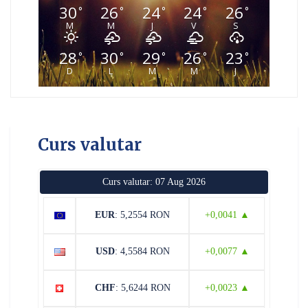
30
26
24
24
26
°
°
°
°
°
M
M
J
V
S
28
30
29
26
23
°
°
°
°
°
D
L
M
M
J
Curs valutar
Curs valutar: 07 Aug 2026
EUR
: 5,2554 RON
+0,0041 ▲
USD
: 4,5584 RON
+0,0077 ▲
CHF
: 5,6244 RON
+0,0023 ▲