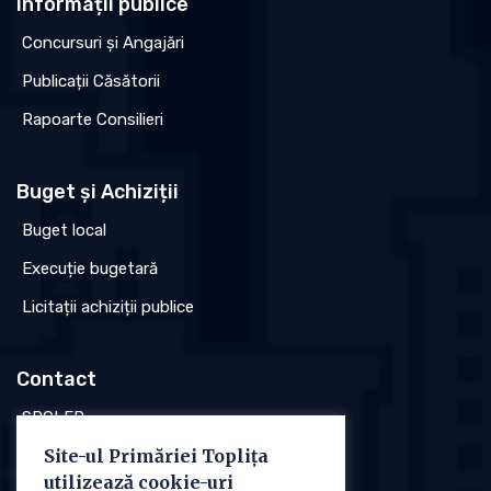
Informații publice
Concursuri și Angajări
Publicații Căsătorii
Rapoarte Consilieri
Buget și Achiziții
Buget local
Execuție bugetară
Licitații achiziții publice
Contact
SPCLEP
Site-ul Primăriei Toplița
Stare civilă
utilizează cookie-uri