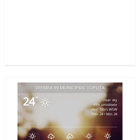
VREMEA ÎN MUNICIPIUL TOPLIȚA
24
°
clear sky
49% umiditate
vânt: 1m/s WSW
Max 24 • Min 24