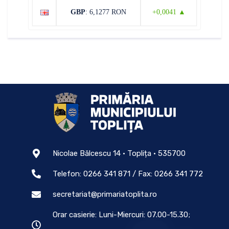
GBP
: 6,1277 RON
+0,0041 ▲
Nicolae Bălcescu 14 • Toplița • 535700
Telefon: 0266 341 871 / Fax: 0266 341 772
secretariat@primariatoplita.ro
Orar casierie: Luni-Miercuri: 07.00-15.30;