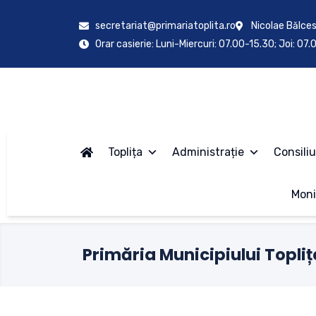
secretariat@primariatoplita.ro
Nicolae Bălces
Orar casierie: Luni-Miercuri: 07.00-15.30; Joi: 07
Toplița
Administrație
Consiliu
Moni
Primăria Municipiului Topliț