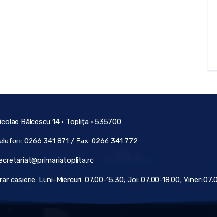
icolae Bălcescu 14 • Toplița • 535700
elefon: 0266 341 871 / Fax: 0266 341 772
ecretariat@primariatoplita.ro
rar casierie: Luni-Miercuri: 07.00-15.30; Joi: 07.00-18.00; Vineri:07