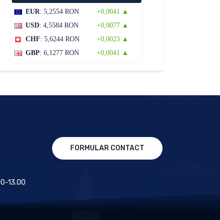
EUR
: 5,2554 RON
+0,0041 ▲
USD
: 4,5584 RON
+0,0077 ▲
CHF
: 5,6244 RON
+0,0023 ▲
GBP
: 6,1277 RON
+0,0041 ▲
FORMULAR CONTACT
.00-13.00