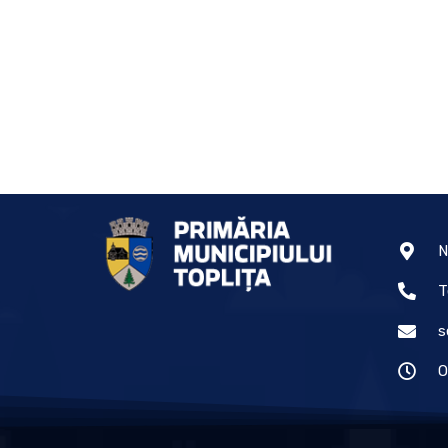
N
T
s
O