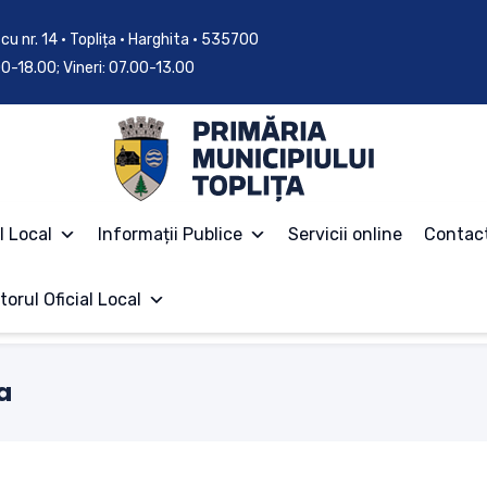
cu nr. 14 • Toplița • Harghita • 535700
.00-18.00; Vineri: 07.00-13.00
l Local
Informații Publice
Servicii online
Contac
torul Oficial Local
a