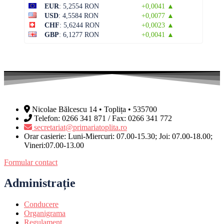
EUR
: 5,2554 RON
+0,0041 ▲
USD
: 4,5584 RON
+0,0077 ▲
CHF
: 5,6244 RON
+0,0023 ▲
GBP
: 6,1277 RON
+0,0041 ▲
Nicolae Bălcescu 14 • Toplița • 535700
Telefon: 0266 341 871 / Fax: 0266 341 772
secretariat@primariatoplita.ro
Orar casierie: Luni-Miercuri: 07.00-15.30; Joi: 07.00-18.00;
Vineri:07.00-13.00
Formular contact
Administrație
Conducere
Organigrama
Regulament