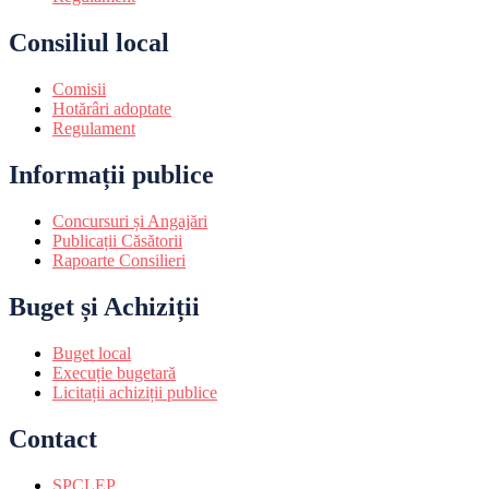
Consiliul local
Comisii
Hotărâri adoptate
Regulament
Informații publice
Concursuri și Angajări
Publicații Căsătorii
Rapoarte Consilieri
Buget și Achiziții
Buget local
Execuție bugetară
Licitații achiziții publice
Contact
SPCLEP