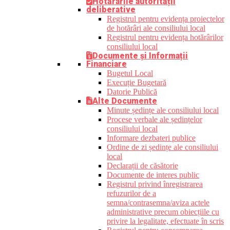
Hotărârile autorității
deliberative
Registrul pentru evidența proiectelor
de hotărâri ale consiliului local
Registrul pentru evidența hotărârilor
consiliului local
Documente și Informații
Financiare
Bugetul Local
Execuție Bugetară
Datorie Publică
Alte Documente
Minute ședințe ale consiliului local
Procese verbale ale ședințelor
consiliului local
Informare dezbateri publice
Ordine de zi ședințe ale consiliului
local
Declarații de căsătorie
Documente de interes public
Registrul privind înregistrarea
refuzurilor de a
semna/contrasemna/aviza actele
administrative precum obiecțiile cu
privire la legalitate, efectuate în scris