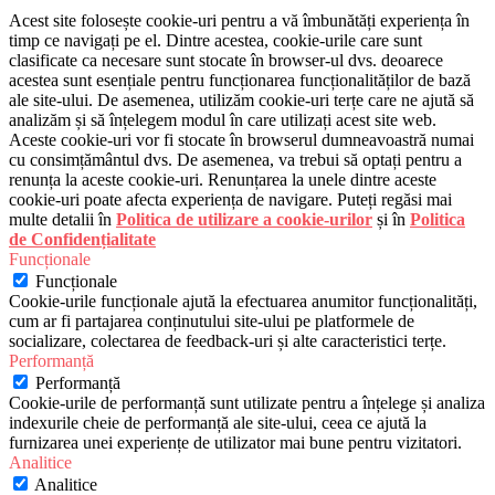
Acest site folosește cookie-uri pentru a vă îmbunătăți experiența în
timp ce navigați pe el. Dintre acestea, cookie-urile care sunt
clasificate ca necesare sunt stocate în browser-ul dvs. deoarece
acestea sunt esențiale pentru funcționarea funcționalităților de bază
ale site-ului. De asemenea, utilizăm cookie-uri terțe care ne ajută să
analizăm și să înțelegem modul în care utilizați acest site web.
Aceste cookie-uri vor fi stocate în browserul dumneavoastră numai
cu consimțământul dvs. De asemenea, va trebui să optați pentru a
renunța la aceste cookie-uri. Renunțarea la unele dintre aceste
cookie-uri poate afecta experiența de navigare. Puteți regăsi mai
multe detalii în
Politica de utilizare a cookie-urilor
și în
Politica
de Confidențialitate
Funcționale
Funcționale
Cookie-urile funcționale ajută la efectuarea anumitor funcționalități,
cum ar fi partajarea conținutului site-ului pe platformele de
socializare, colectarea de feedback-uri și alte caracteristici terțe.
Performanță
Performanță
Cookie-urile de performanță sunt utilizate pentru a înțelege și analiza
indexurile cheie de performanță ale site-ului, ceea ce ajută la
furnizarea unei experiențe de utilizator mai bune pentru vizitatori.
Analitice
Analitice