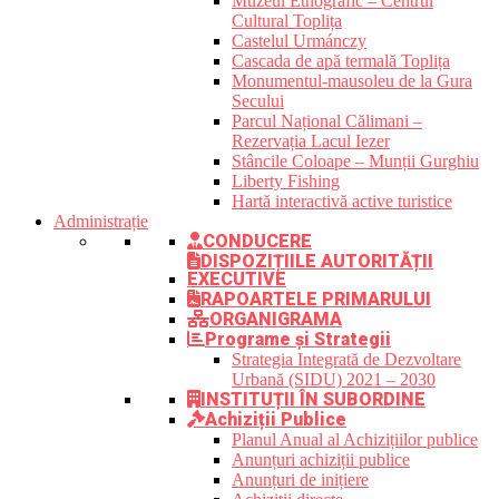
Muzeul Etnografic – Centrul
Cultural Toplița
Castelul Urmánczy
Cascada de apă termală Toplița
Monumentul-mausoleu de la Gura
Secului
Parcul Național Călimani –
Rezervația Lacul Iezer
Stâncile Coloape – Munții Gurghiu
Liberty Fishing
Hartă interactivă active turistice
Administrație
CONDUCERE
DISPOZIȚIILE AUTORITĂȚII
EXECUTIVE
RAPOARTELE PRIMARULUI
ORGANIGRAMA
Programe și Strategii
Strategia Integrată de Dezvoltare
Urbană (SIDU) 2021 – 2030
INSTITUȚII ÎN SUBORDINE
Achiziții Publice
Planul Anual al Achizițiilor publice
Anunțuri achiziții publice
Anunțuri de inițiere