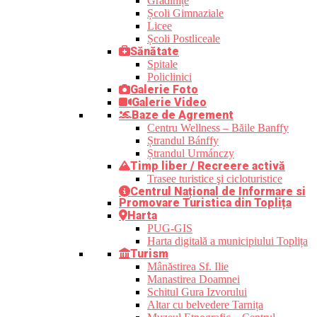
Grădinițe
Școli Gimnaziale
Licee
Școli Postliceale
Sănătate
Spitale
Policlinici
Galerie Foto
Galerie Video
Baze de Agrement
Centru Wellness – Băile Banffy
Ștrandul Bánffy
Ștrandul Urmánczy
Timp liber / Recreere activă
Trasee turistice şi cicloturistice
Centrul Național de Informare si
Promovare Turistica din Toplița
Harta
PUG-GIS
Harta digitală a municipiului Toplița
Turism
Mânăstirea Sf. Ilie
Manastirea Doamnei
Schitul Gura Izvorului
Altar cu belvedere Tarnița