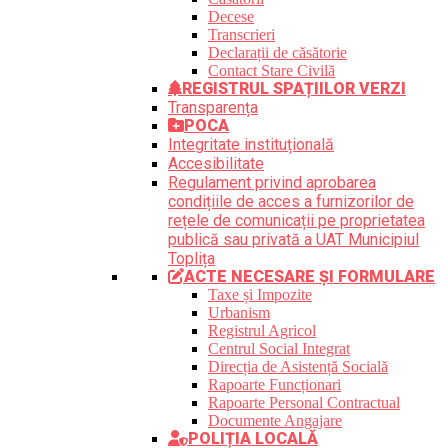
Decese
Transcrieri
Declarații de căsătorie
Contact Stare Civilă
REGISTRUL SPAȚIILOR VERZI
Transparența
POCA
Integritate instituțională
Accesibilitate
Regulament privind aprobarea
condițiile de acces a furnizorilor de
rețele de comunicații pe proprietatea
publică sau privată a UAT Municipiul
Toplița
ACTE NECESARE ȘI FORMULARE
Taxe și Impozite
Urbanism
Registrul Agricol
Centrul Social Integrat
Direcția de Asistență Socială
Rapoarte Funcționari
Rapoarte Personal Contractual
Documente Angajare
POLIȚIA LOCALĂ