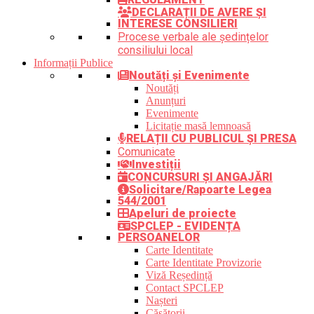
DECLARAȚII DE AVERE ȘI
INTERESE CONSILIERI
Procese verbale ale ședințelor
consiliului local
Informații Publice
Noutăți și Evenimente
Noutăți
Anunțuri
Evenimente
Licitație masă lemnoasă
RELAȚII CU PUBLICUL ȘI PRESA
Comunicate
Investiții
CONCURSURI ȘI ANGAJĂRI
Solicitare/Rapoarte Legea
544/2001
Apeluri de proiecte
SPCLEP - EVIDENȚA
PERSOANELOR
Carte Identitate
Carte Identitate Provizorie
Viză Reședință
Contact SPCLEP
Nașteri
Căsătorii