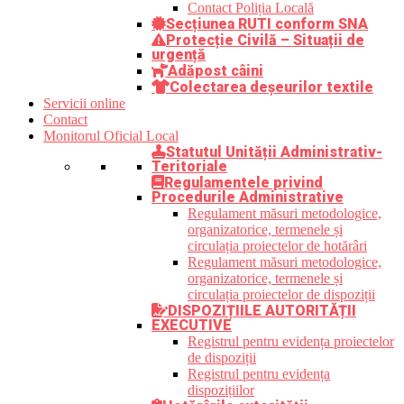
Contact Poliția Locală
Secțiunea RUTI conform SNA
Protecție Civilă – Situații de
urgență
Adăpost câini
Colectarea deșeurilor textile
Servicii online
Contact
Monitorul Oficial Local
Statutul Unității Administrativ-
Teritoriale
Regulamentele privind
Procedurile Administrative
Regulament măsuri metodologice,
organizatorice, termenele și
circulația proiectelor de hotărâri
Regulament măsuri metodologice,
organizatorice, termenele și
circulația proiectelor de dispoziții
DISPOZIȚIILE AUTORITĂȚII
EXECUTIVE
Registrul pentru evidența proiectelor
de dispoziții
Registrul pentru evidența
dispozițiilor