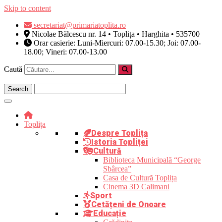
Skip to content
secretariat@primariatoplita.ro
Nicolae Bălcescu nr. 14 • Toplița • Harghita • 535700
Orar casierie: Luni-Miercuri: 07.00-15.30; Joi: 07.00-
18.00; Vineri: 07.00-13.00
Caută
Toplița
Despre Toplița
Istoria Topliței
Cultură
Biblioteca Municipală “George
Sbârcea”
Casa de Cultură Toplița
Cinema 3D Calimani
Sport
Cetățeni de Onoare
Educație