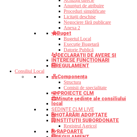
Achiziții directe
Anunțuri de atribuire
Proceduri simplificate
Licitații deschise
Negociere fără publicare
Anexa 2
Buget
Bugetul Local
Execuție Bugetară
Datorie Publică
DECLARAȚII DE AVERE ȘI
INTERESE FUNCȚIONARI
REGULAMENT
Consiliul Local
Componența
Structura
Comisii de specialitate
PROIECTE CLM
Minute ședințe ale consiliului
local
ȘEDINȚE CLM LIVE
HOTĂRÂRI ADOPTATE
INSTITUȚII SUBORDONATE
Registrul Agricol
RAPOARTE
REGULAMENT