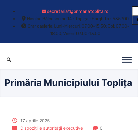
secretariat@primariatoplita.ro
Nicolae Bălcescu nr. 14 • Toplița • Harghita • 535700
Orar casierie: Luni-Miercuri: 07.00-15.30; Joi: 07.00-
18.00; Vineri: 07.00-13.00
Primăria Municipiului Toplița
17 aprilie 2025
Dispozițiile autorității executive
0