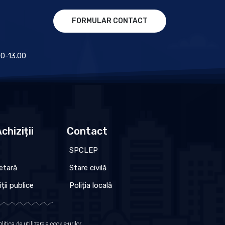
FORMULAR CONTACT
.00-13.00
chiziții
Contact
SPCLEP
etară
Stare civilă
iții publice
Poliția locală
olitica de utilizare a cookie-urilor