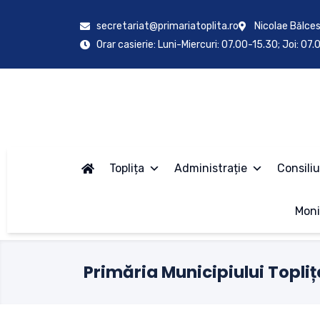
secretariat@primariatoplita.ro
Nicolae Bălces
Orar casierie: Luni-Miercuri: 07.00-15.30; Joi: 07
Toplița
Administrație
Consiliu
Moni
Primăria Municipiului Topliț