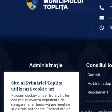
T
s
O
Administrație
Consiliul l
Conducere
Comisii
Site-ul Primăriei Toplița
Organigrama
Hotărâri adop
utilizează cookie-uri
Regulament
Regulament
Folosim cookie-uri pentru a vă oferi
cea mai relevantă experiență de
navigare, amintindu-vă preferințele
și vizitele anterioare. Făcând clic pe
Protecția datelor cu caracter p