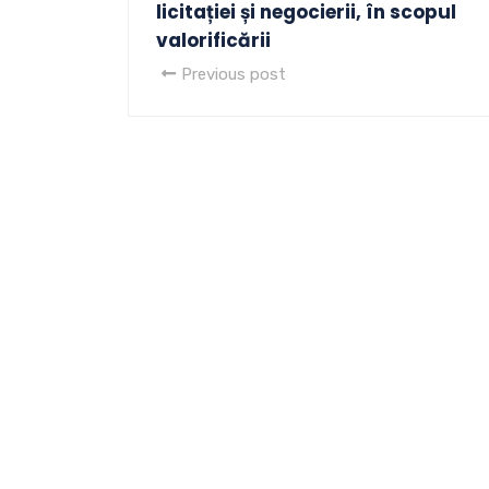
licitației și negocierii, în scopul
valorificării
Previous post