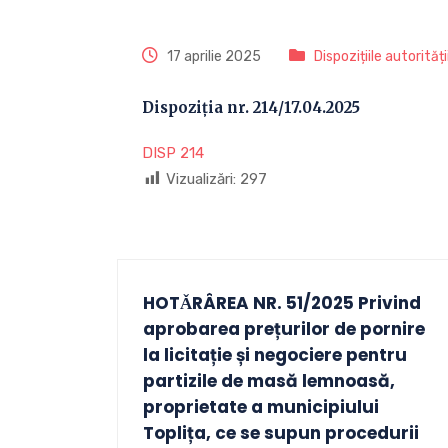
17 aprilie 2025
Dispozițiile autorităț
Dispoziția nr. 214/17.04.2025
DISP 214
Vizualizări:
297
HOTǍRÂREA NR. 51/2025 Privind
aprobarea prețurilor de pornire
la licitație și negociere pentru
partizile de masă lemnoasă,
proprietate a municipiului
Toplița, ce se supun procedurii