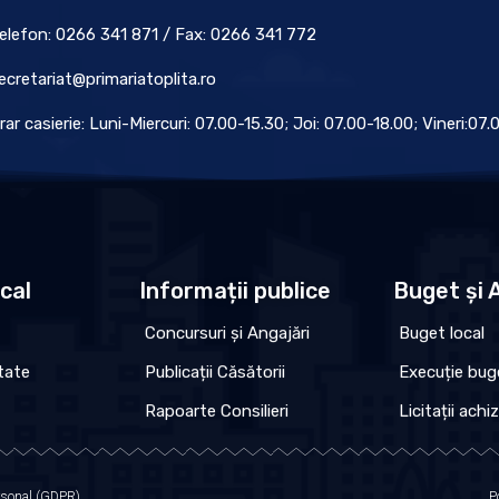
elefon: 0266 341 871 / Fax: 0266 341 772
ecretariat@primariatoplita.ro
rar casierie: Luni-Miercuri: 07.00-15.30; Joi: 07.00-18.00; Vineri:07
ocal
Informații publice
Buget și A
Concursuri și Angajări
Buget local
tate
Publicații Căsătorii
Execuție bug
Rapoarte Consilieri
Licitații achiz
ersonal (GDPR)
P