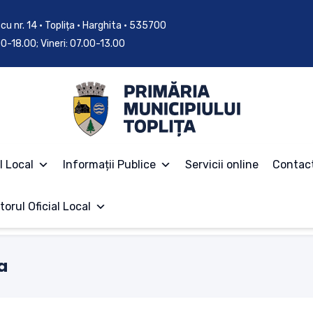
cu nr. 14 • Toplița • Harghita • 535700
.00-18.00; Vineri: 07.00-13.00
l Local
Informații Publice
Servicii online
Contac
torul Oficial Local
a