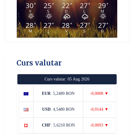
30
25
22
27
29
°
°
°
°
°
V
S
D
L
M
28
27
28
27
27
°
°
°
°
°
M
J
V
S
D
Curs valutar
Curs valutar: 05 Aug 2026
EUR
: 5,2489 RON
-0,0008 ▼
USD
: 4,5480 RON
-0,0144 ▼
CHF
: 5,6210 RON
-0,0093 ▼