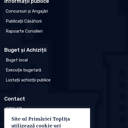
Informații publice
Concursuri și Angajări
Publicații Căsătorii
Rapoarte Consilieri
Buget și Achiziții
Buget local
Execuție bugetară
Licitații achiziții publice
Contact
SPCLEP
Site-ul Primăriei Toplița
Stare civilă
utilizează cookie-uri