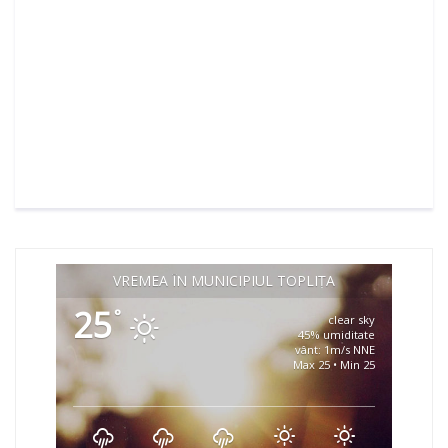
VREMEA ÎN MUNICIPIUL TOPLIȚA
25
°
clear sky
45% umiditate
vânt: 1m/s NNE
Max 25 • Min 25