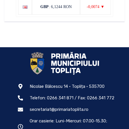
GBP
: 6,1244 RON
-0,0074 ▼
Nicolae Bălcescu 14 • Toplița • 535700
Telefon: 0266 341 871 / Fax: 0266 341 772
secretariat@primariatoplita.ro
Orar casierie: Luni-Miercuri: 07.00-15.30;