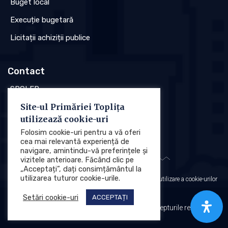
Buget local
Execuție bugetară
Licitații achiziții publice
Contact
SPCLEP
Site-ul Primăriei Toplița
Stare civilă
utilizează cookie-uri
Poliția locală
Folosim cookie-uri pentru a vă oferi
cea mai relevantă experiență de
navigare, amintindu-vă preferințele și
vizitele anterioare. Făcând clic pe
„Acceptați”, dați consimțământul la
utilizarea tuturor cookie-urile.
Protecția datelor cu caracter personal (GDPR)
Politica de utilizare a cookie-urilor
Setări cookie-uri
ACCEPTAȚI
Primăria Municipiului Toplița © 2025. Toate drepturile rezervate.