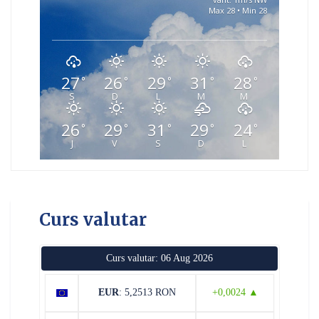
Max 28 • Min 28
27
26
29
31
28
°
°
°
°
°
S
D
L
M
M
26
29
31
29
24
°
°
°
°
°
J
V
S
D
L
Curs valutar
Curs valutar: 06 Aug 2026
EUR
: 5,2513 RON
+0,0024 ▲