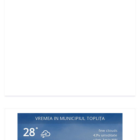
VREMEA ÎN MUNICIPIUL TOPLIȚA
28
°
few clouds
43% umiditate
vânt: 1m/s NW