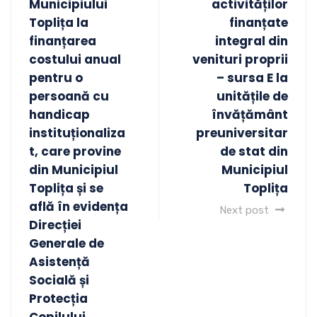
Municipiului
activităților
Toplița la
finanțate
finanțarea
integral din
costului anual
venituri proprii
pentru o
– sursa E la
persoană cu
unitățile de
handicap
învățământ
instituționaliza
preuniversitar
t, care provine
de stat din
din Municipiul
Municipiul
Toplița și se
Toplița
află în evidența
Next post
Direcției
Generale de
Asistență
Socială și
Protecția
Copilului