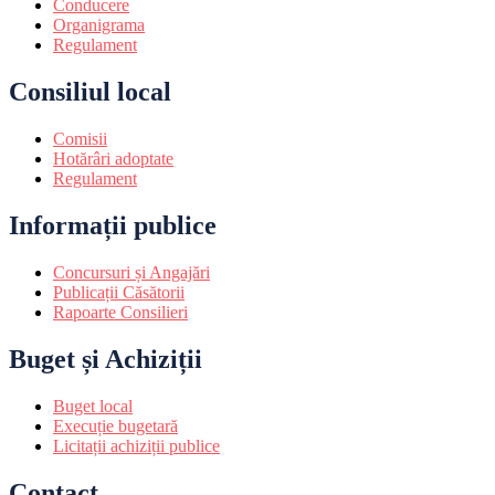
Conducere
Organigrama
Regulament
Consiliul local
Comisii
Hotărâri adoptate
Regulament
Informații publice
Concursuri și Angajări
Publicații Căsătorii
Rapoarte Consilieri
Buget și Achiziții
Buget local
Execuție bugetară
Licitații achiziții publice
Contact