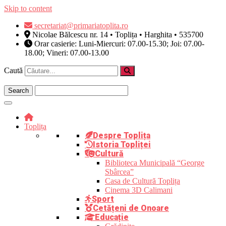
Skip to content
secretariat@primariatoplita.ro
Nicolae Bălcescu nr. 14 • Toplița • Harghita • 535700
Orar casierie: Luni-Miercuri: 07.00-15.30; Joi: 07.00-
18.00; Vineri: 07.00-13.00
Caută
Toplița
Despre Toplița
Istoria Topliței
Cultură
Biblioteca Municipală “George
Sbârcea”
Casa de Cultură Toplița
Cinema 3D Calimani
Sport
Cetățeni de Onoare
Educație