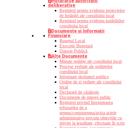
Hotărârile autorității
deliberative
Registrul pentru evidența proiectelor
de hotărâri ale consiliului local
Registrul pentru evidența hotărârilor
consiliului local
Documente și Informații
Financiare
Bugetul Local
Execuție Bugetară
Datorie Publică
Alte Documente
Minute ședințe ale consiliului local
Procese verbale ale ședințelor
consiliului local
Informare dezbateri publice
Ordine de zi ședințe ale consiliului
local
Declarații de căsătorie
Documente de interes public
Registrul privind înregistrarea
refuzurilor de a
semna/contrasemna/aviza actele
administrative precum obiecțiile cu
privire la legalitate, efectuate în scris