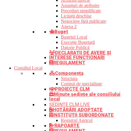
Achiziții directe
Anunțuri de atribuire
Proceduri simplificate
Licitații deschise
Negociere fără publicare
Anexa 2
Buget
Bugetul Local
Execuție Bugetară
Datorie Publică
DECLARAȚII DE AVERE ȘI
INTERESE FUNCȚIONARI
REGULAMENT
Consiliul Local
Componența
Structura
Comisii de specialitate
PROIECTE CLM
Minute ședințe ale consiliului
local
ȘEDINȚE CLM LIVE
HOTĂRÂRI ADOPTATE
INSTITUȚII SUBORDONATE
Registrul Agricol
RAPOARTE
REGULAMENT