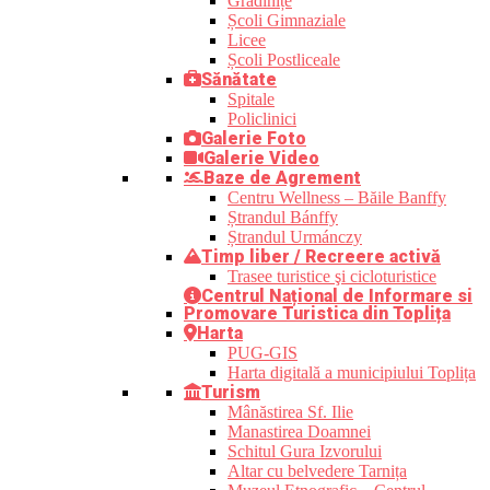
Grădinițe
Școli Gimnaziale
Licee
Școli Postliceale
Sănătate
Spitale
Policlinici
Galerie Foto
Galerie Video
Baze de Agrement
Centru Wellness – Băile Banffy
Ștrandul Bánffy
Ștrandul Urmánczy
Timp liber / Recreere activă
Trasee turistice şi cicloturistice
Centrul Național de Informare si
Promovare Turistica din Toplița
Harta
PUG-GIS
Harta digitală a municipiului Toplița
Turism
Mânăstirea Sf. Ilie
Manastirea Doamnei
Schitul Gura Izvorului
Altar cu belvedere Tarnița