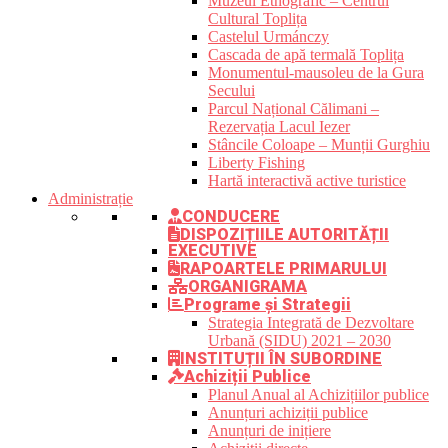
Muzeul Etnografic – Centrul
Cultural Toplița
Castelul Urmánczy
Cascada de apă termală Toplița
Monumentul-mausoleu de la Gura
Secului
Parcul Național Călimani –
Rezervația Lacul Iezer
Stâncile Coloape – Munții Gurghiu
Liberty Fishing
Hartă interactivă active turistice
Administrație
CONDUCERE
DISPOZIȚIILE AUTORITĂȚII
EXECUTIVE
RAPOARTELE PRIMARULUI
ORGANIGRAMA
Programe și Strategii
Strategia Integrată de Dezvoltare
Urbană (SIDU) 2021 – 2030
INSTITUȚII ÎN SUBORDINE
Achiziții Publice
Planul Anual al Achizițiilor publice
Anunțuri achiziții publice
Anunțuri de inițiere