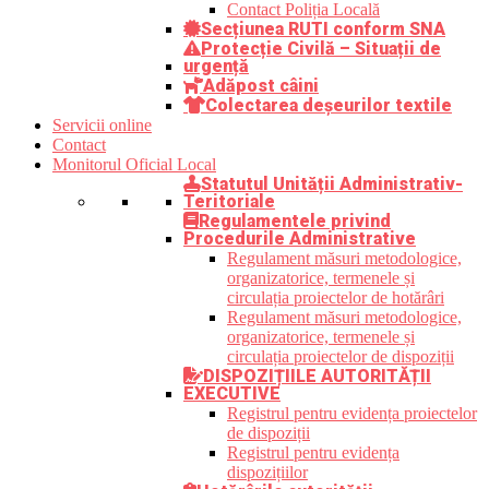
Contact Poliția Locală
Secțiunea RUTI conform SNA
Protecție Civilă – Situații de
urgență
Adăpost câini
Colectarea deșeurilor textile
Servicii online
Contact
Monitorul Oficial Local
Statutul Unității Administrativ-
Teritoriale
Regulamentele privind
Procedurile Administrative
Regulament măsuri metodologice,
organizatorice, termenele și
circulația proiectelor de hotărâri
Regulament măsuri metodologice,
organizatorice, termenele și
circulația proiectelor de dispoziții
DISPOZIȚIILE AUTORITĂȚII
EXECUTIVE
Registrul pentru evidența proiectelor
de dispoziții
Registrul pentru evidența
dispozițiilor