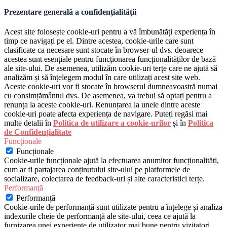
Prezentare generală a confidențialității
Acest site folosește cookie-uri pentru a vă îmbunătăți experiența în
timp ce navigați pe el. Dintre acestea, cookie-urile care sunt
clasificate ca necesare sunt stocate în browser-ul dvs. deoarece
acestea sunt esențiale pentru funcționarea funcționalităților de bază
ale site-ului. De asemenea, utilizăm cookie-uri terțe care ne ajută să
analizăm și să înțelegem modul în care utilizați acest site web.
Aceste cookie-uri vor fi stocate în browserul dumneavoastră numai
cu consimțământul dvs. De asemenea, va trebui să optați pentru a
renunța la aceste cookie-uri. Renunțarea la unele dintre aceste
cookie-uri poate afecta experiența de navigare. Puteți regăsi mai
multe detalii în
Politica de utilizare a cookie-urilor
și în
Politica
de Confidențialitate
Funcționale
Funcționale
Cookie-urile funcționale ajută la efectuarea anumitor funcționalități,
cum ar fi partajarea conținutului site-ului pe platformele de
socializare, colectarea de feedback-uri și alte caracteristici terțe.
Performanță
Performanță
Cookie-urile de performanță sunt utilizate pentru a înțelege și analiza
indexurile cheie de performanță ale site-ului, ceea ce ajută la
furnizarea unei experiențe de utilizator mai bune pentru vizitatori.