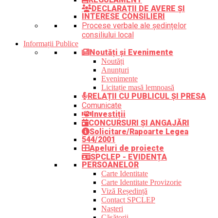
DECLARAȚII DE AVERE ȘI
INTERESE CONSILIERI
Procese verbale ale ședințelor
consiliului local
Informații Publice
Noutăți și Evenimente
Noutăți
Anunțuri
Evenimente
Licitație masă lemnoasă
RELAȚII CU PUBLICUL ȘI PRESA
Comunicate
Investiții
CONCURSURI ȘI ANGAJĂRI
Solicitare/Rapoarte Legea
544/2001
Apeluri de proiecte
SPCLEP - EVIDENȚA
PERSOANELOR
Carte Identitate
Carte Identitate Provizorie
Viză Reședință
Contact SPCLEP
Nașteri
Căsătorii