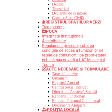
Decese
Transcrieri
Declarații de căsătorie
Contact Stare Civilă
REGISTRUL SPAȚIILOR VERZI
Transparența
POCA
Integritate instituțională
Accesibilitate
Regulament privind aprobarea
condițiile de acces a furnizorilor de
rețele de comunicații pe proprietatea
publică sau privată a UAT Municipiul
Toplița
ACTE NECESARE ȘI FORMULARE
Taxe și Impozite
Urbanism
Registrul Agricol
Centrul Social Integrat
Direcția de Asistență Socială
Rapoarte Funcționari
Rapoarte Personal Contractual
Documente Angajare
POLIȚIA LOCALĂ