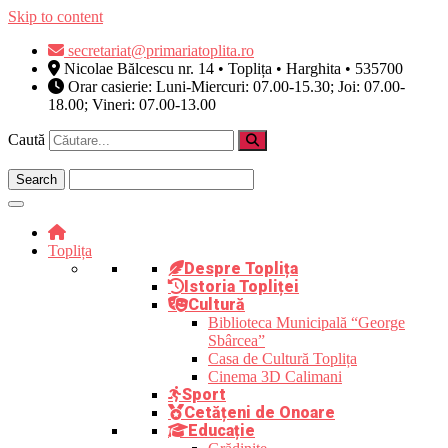
Skip to content
secretariat@primariatoplita.ro
Nicolae Bălcescu nr. 14 • Toplița • Harghita • 535700
Orar casierie: Luni-Miercuri: 07.00-15.30; Joi: 07.00-
18.00; Vineri: 07.00-13.00
Caută
Toplița
Despre Toplița
Istoria Topliței
Cultură
Biblioteca Municipală “George
Sbârcea”
Casa de Cultură Toplița
Cinema 3D Calimani
Sport
Cetățeni de Onoare
Educație