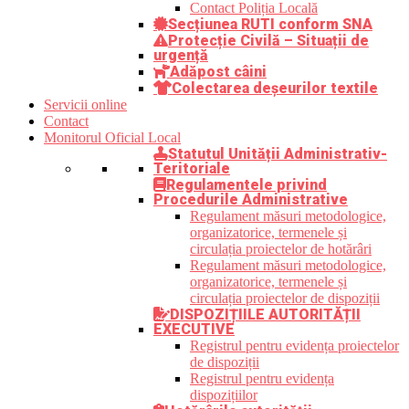
Contact Poliția Locală
Secțiunea RUTI conform SNA
Protecție Civilă – Situații de
urgență
Adăpost câini
Colectarea deșeurilor textile
Servicii online
Contact
Monitorul Oficial Local
Statutul Unității Administrativ-
Teritoriale
Regulamentele privind
Procedurile Administrative
Regulament măsuri metodologice,
organizatorice, termenele și
circulația proiectelor de hotărâri
Regulament măsuri metodologice,
organizatorice, termenele și
circulația proiectelor de dispoziții
DISPOZIȚIILE AUTORITĂȚII
EXECUTIVE
Registrul pentru evidența proiectelor
de dispoziții
Registrul pentru evidența
dispozițiilor