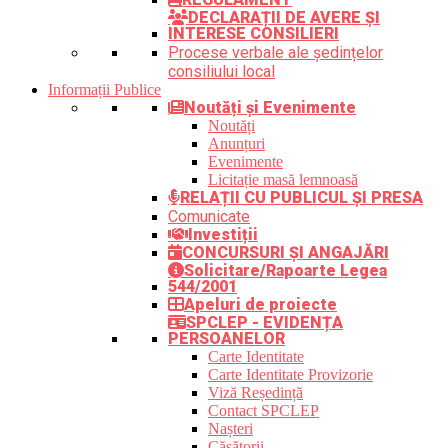
DECLARAȚII DE AVERE ȘI
INTERESE CONSILIERI
Procese verbale ale ședințelor
consiliului local
Informații Publice
Noutăți și Evenimente
Noutăți
Anunțuri
Evenimente
Licitație masă lemnoasă
RELAȚII CU PUBLICUL ȘI PRESA
Comunicate
Investiții
CONCURSURI ȘI ANGAJĂRI
Solicitare/Rapoarte Legea
544/2001
Apeluri de proiecte
SPCLEP - EVIDENȚA
PERSOANELOR
Carte Identitate
Carte Identitate Provizorie
Viză Reședință
Contact SPCLEP
Nașteri
Căsătorii