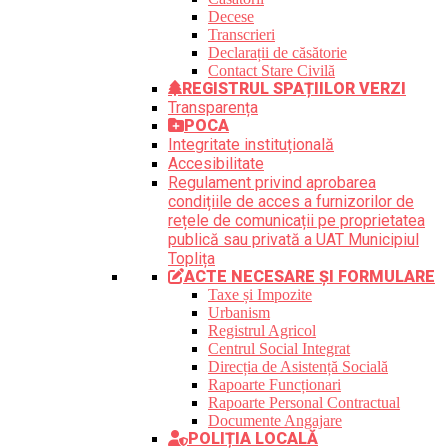
Decese
Transcrieri
Declarații de căsătorie
Contact Stare Civilă
REGISTRUL SPAȚIILOR VERZI
Transparența
POCA
Integritate instituțională
Accesibilitate
Regulament privind aprobarea
condițiile de acces a furnizorilor de
rețele de comunicații pe proprietatea
publică sau privată a UAT Municipiul
Toplița
ACTE NECESARE ȘI FORMULARE
Taxe și Impozite
Urbanism
Registrul Agricol
Centrul Social Integrat
Direcția de Asistență Socială
Rapoarte Funcționari
Rapoarte Personal Contractual
Documente Angajare
POLIȚIA LOCALĂ