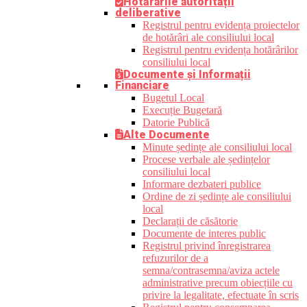
Hotărârile autorității
deliberative
Registrul pentru evidența proiectelor
de hotărâri ale consiliului local
Registrul pentru evidența hotărârilor
consiliului local
Documente și Informații
Financiare
Bugetul Local
Execuție Bugetară
Datorie Publică
Alte Documente
Minute ședințe ale consiliului local
Procese verbale ale ședințelor
consiliului local
Informare dezbateri publice
Ordine de zi ședințe ale consiliului
local
Declarații de căsătorie
Documente de interes public
Registrul privind înregistrarea
refuzurilor de a
semna/contrasemna/aviza actele
administrative precum obiecțiile cu
privire la legalitate, efectuate în scris