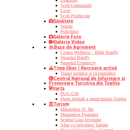
Grădinițe
Școli Gimnaziale
Licee
Școli Postliceale
Sănătate
Spitale
Policlinici
Galerie Foto
Galerie Video
Baze de Agrement
Centru Wellness – Băile Banffy
Ștrandul Bánffy
Ștrandul Urmánczy
Timp liber / Recreere activă
Trasee turistice şi cicloturistice
Centrul Național de Informare si
Promovare Turistica din Toplița
Harta
PUG-GIS
Harta digitală a municipiului Toplița
Turism
Mânăstirea Sf. Ilie
Manastirea Doamnei
Schitul Gura Izvorului
Altar cu belvedere Tarnița