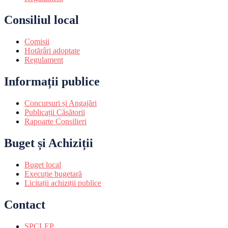
Consiliul local
Comisii
Hotărâri adoptate
Regulament
Informații publice
Concursuri și Angajări
Publicații Căsătorii
Rapoarte Consilieri
Buget și Achiziții
Buget local
Execuție bugetară
Licitații achiziții publice
Contact
SPCLEP