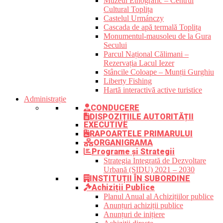
Muzeul Etnografic – Centrul
Cultural Toplița
Castelul Urmánczy
Cascada de apă termală Toplița
Monumentul-mausoleu de la Gura
Secului
Parcul Național Călimani –
Rezervația Lacul Iezer
Stâncile Coloape – Munții Gurghiu
Liberty Fishing
Hartă interactivă active turistice
Administrație
CONDUCERE
DISPOZIȚIILE AUTORITĂȚII
EXECUTIVE
RAPOARTELE PRIMARULUI
ORGANIGRAMA
Programe și Strategii
Strategia Integrată de Dezvoltare
Urbană (SIDU) 2021 – 2030
INSTITUȚII ÎN SUBORDINE
Achiziții Publice
Planul Anual al Achizițiilor publice
Anunțuri achiziții publice
Anunțuri de inițiere