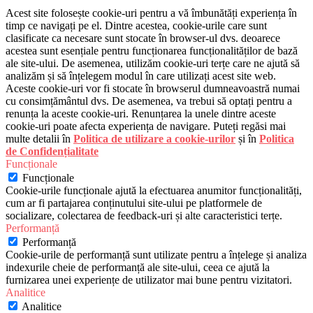
Acest site folosește cookie-uri pentru a vă îmbunătăți experiența în
timp ce navigați pe el. Dintre acestea, cookie-urile care sunt
clasificate ca necesare sunt stocate în browser-ul dvs. deoarece
acestea sunt esențiale pentru funcționarea funcționalităților de bază
ale site-ului. De asemenea, utilizăm cookie-uri terțe care ne ajută să
analizăm și să înțelegem modul în care utilizați acest site web.
Aceste cookie-uri vor fi stocate în browserul dumneavoastră numai
cu consimțământul dvs. De asemenea, va trebui să optați pentru a
renunța la aceste cookie-uri. Renunțarea la unele dintre aceste
cookie-uri poate afecta experiența de navigare. Puteți regăsi mai
multe detalii în
Politica de utilizare a cookie-urilor
și în
Politica
de Confidențialitate
Funcționale
Funcționale
Cookie-urile funcționale ajută la efectuarea anumitor funcționalități,
cum ar fi partajarea conținutului site-ului pe platformele de
socializare, colectarea de feedback-uri și alte caracteristici terțe.
Performanță
Performanță
Cookie-urile de performanță sunt utilizate pentru a înțelege și analiza
indexurile cheie de performanță ale site-ului, ceea ce ajută la
furnizarea unei experiențe de utilizator mai bune pentru vizitatori.
Analitice
Analitice