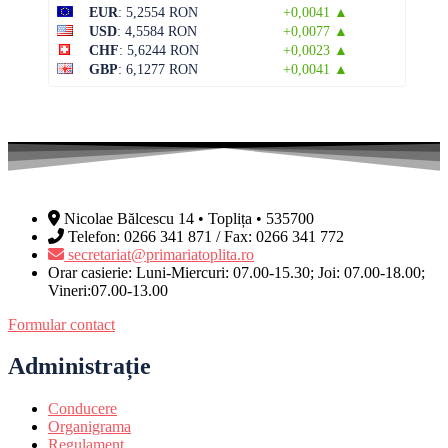
EUR
: 5,2554 RON
+0,0041 ▲
USD
: 4,5584 RON
+0,0077 ▲
CHF
: 5,6244 RON
+0,0023 ▲
GBP
: 6,1277 RON
+0,0041 ▲
Nicolae Bălcescu 14 • Toplița • 535700
Telefon: 0266 341 871 / Fax: 0266 341 772
secretariat@primariatoplita.ro
Orar casierie: Luni-Miercuri: 07.00-15.30; Joi: 07.00-18.00;
Vineri:07.00-13.00
Formular contact
Administrație
Conducere
Organigrama
Regulament