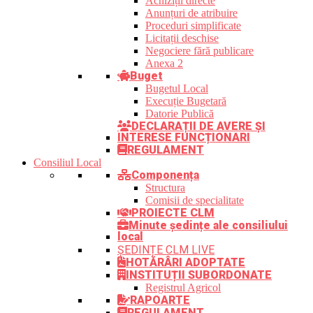
Achiziții directe
Anunțuri de atribuire
Proceduri simplificate
Licitații deschise
Negociere fără publicare
Anexa 2
Buget
Bugetul Local
Execuție Bugetară
Datorie Publică
DECLARAȚII DE AVERE ȘI
INTERESE FUNCȚIONARI
REGULAMENT
Consiliul Local
Componența
Structura
Comisii de specialitate
PROIECTE CLM
Minute ședințe ale consiliului
local
ȘEDINȚE CLM LIVE
HOTĂRÂRI ADOPTATE
INSTITUȚII SUBORDONATE
Registrul Agricol
RAPOARTE
REGULAMENT