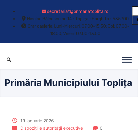
secretariat@primariatoplita.ro
Nicolae Bălcescu nr. 14 • Toplița • Harghita • 535700
Orar casierie: Luni-Miercuri: 07.00-15.30; Joi: 07.00-
18.00; Vineri: 07.00-13.00
Primăria Municipiului Toplița
19 ianuarie 2026
Dispozițiile autorității executive
0