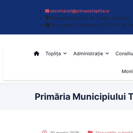
secretariat@primariatoplita.ro
Nicolae Bălcescu nr. 14 • Toplița • Harghita
Orar casierie: Luni-Miercuri: 07.00-15.30; J
Toplița
Administrație
Consiliu
Monit
Primăria Municipiului T
29 martie 2025
Dispozițiile autorită