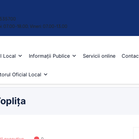
 • 535700
oi: 07.00-18.00; Vineri: 07.00-13.00
l Local
Informații Publice
Servicii online
Contac
orul Oficial Local
oplița
ții executive
0