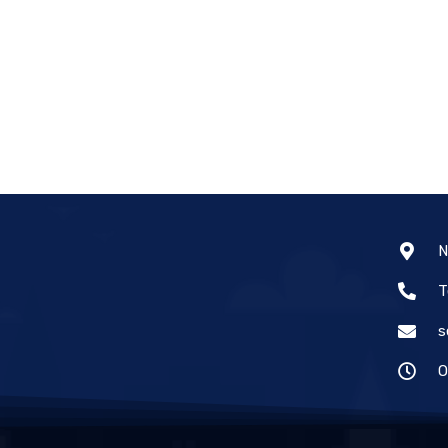
N
T
s
O