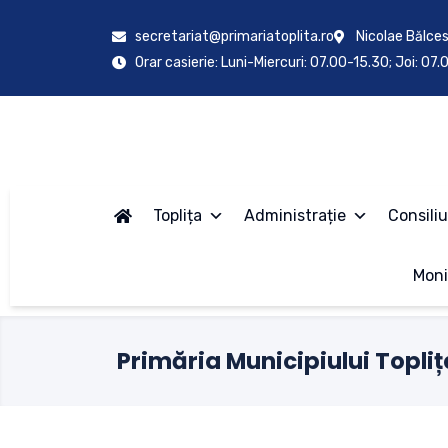
secretariat@primariatoplita.ro
Nicolae Bălces
Orar casierie: Luni-Miercuri: 07.00-15.30; Joi: 07
Toplița
Administrație
Consiliu
Moni
Primăria Municipiului Topliț