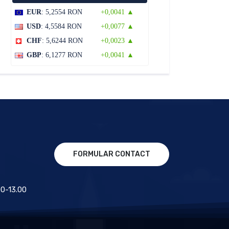
EUR
: 5,2554 RON
+0,0041 ▲
USD
: 4,5584 RON
+0,0077 ▲
CHF
: 5,6244 RON
+0,0023 ▲
GBP
: 6,1277 RON
+0,0041 ▲
FORMULAR CONTACT
.00-13.00