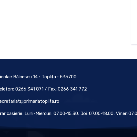
icolae Bălcescu 14 • Toplița • 535700
elefon: 0266 341 871 / Fax: 0266 341 772
ecretariat@primariatoplita.ro
rar casierie: Luni-Miercuri: 07.00-15.30; Joi: 07.00-18.00; Vineri:07