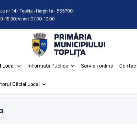
cu nr. 14 • Toplița • Harghita • 535700
.00-18.00; Vineri: 07.00-13.00
l Local
Informații Publice
Servicii online
Contac
torul Oficial Local
a