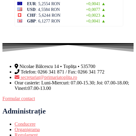
EUR
: 5,2554 RON
+0,0041 ▲
USD
: 4,5584 RON
+0,0077 ▲
CHF
: 5,6244 RON
+0,0023 ▲
GBP
: 6,1277 RON
+0,0041 ▲
Nicolae Bălcescu 14 • Toplița • 535700
Telefon: 0266 341 871 / Fax: 0266 341 772
secretariat@primariatoplita.ro
Orar casierie: Luni-Miercuri: 07.00-15.30; Joi: 07.00-18.00;
Vineri:07.00-13.00
Formular contact
Administrație
Conducere
Organigrama
Regulament