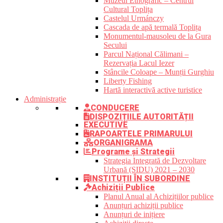
Muzeul Etnografic – Centrul
Cultural Toplița
Castelul Urmánczy
Cascada de apă termală Toplița
Monumentul-mausoleu de la Gura
Secului
Parcul Național Călimani –
Rezervația Lacul Iezer
Stâncile Coloape – Munții Gurghiu
Liberty Fishing
Hartă interactivă active turistice
Administrație
CONDUCERE
DISPOZIȚIILE AUTORITĂȚII
EXECUTIVE
RAPOARTELE PRIMARULUI
ORGANIGRAMA
Programe și Strategii
Strategia Integrată de Dezvoltare
Urbană (SIDU) 2021 – 2030
INSTITUȚII ÎN SUBORDINE
Achiziții Publice
Planul Anual al Achizițiilor publice
Anunțuri achiziții publice
Anunțuri de inițiere