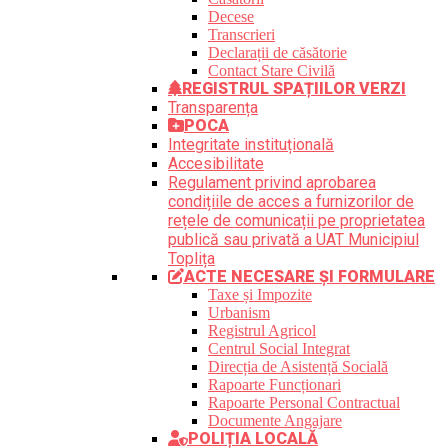
Decese
Transcrieri
Declarații de căsătorie
Contact Stare Civilă
REGISTRUL SPAȚIILOR VERZI
Transparența
POCA
Integritate instituțională
Accesibilitate
Regulament privind aprobarea
condițiile de acces a furnizorilor de
rețele de comunicații pe proprietatea
publică sau privată a UAT Municipiul
Toplița
ACTE NECESARE ȘI FORMULARE
Taxe și Impozite
Urbanism
Registrul Agricol
Centrul Social Integrat
Direcția de Asistență Socială
Rapoarte Funcționari
Rapoarte Personal Contractual
Documente Angajare
POLIȚIA LOCALĂ