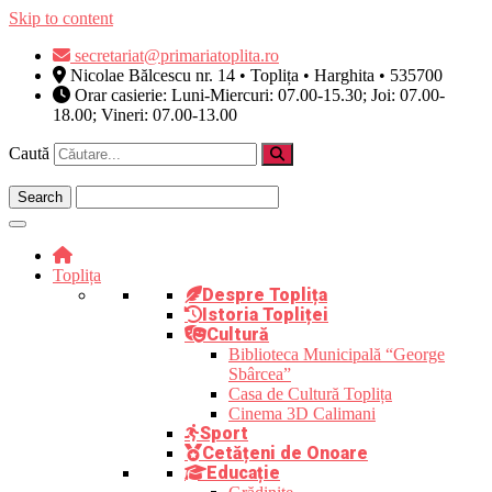
Skip to content
secretariat@primariatoplita.ro
Nicolae Bălcescu nr. 14 • Toplița • Harghita • 535700
Orar casierie: Luni-Miercuri: 07.00-15.30; Joi: 07.00-
18.00; Vineri: 07.00-13.00
Caută
Toplița
Despre Toplița
Istoria Topliței
Cultură
Biblioteca Municipală “George
Sbârcea”
Casa de Cultură Toplița
Cinema 3D Calimani
Sport
Cetățeni de Onoare
Educație