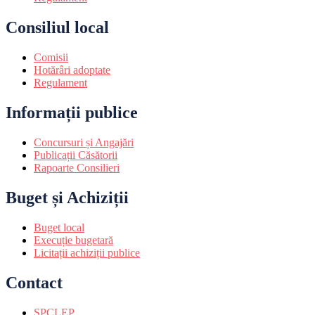
Consiliul local
Comisii
Hotărâri adoptate
Regulament
Informații publice
Concursuri și Angajări
Publicații Căsătorii
Rapoarte Consilieri
Buget și Achiziții
Buget local
Execuție bugetară
Licitații achiziții publice
Contact
SPCLEP