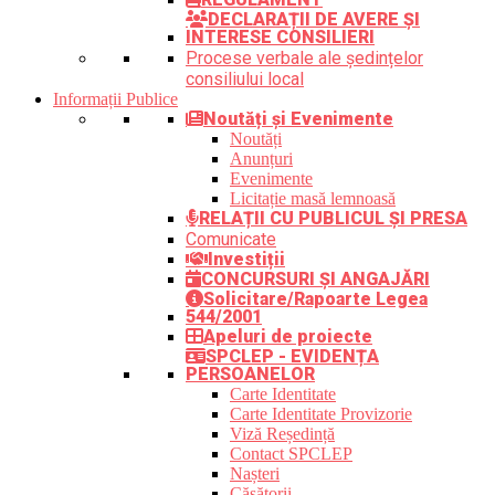
DECLARAȚII DE AVERE ȘI
INTERESE CONSILIERI
Procese verbale ale ședințelor
consiliului local
Informații Publice
Noutăți și Evenimente
Noutăți
Anunțuri
Evenimente
Licitație masă lemnoasă
RELAȚII CU PUBLICUL ȘI PRESA
Comunicate
Investiții
CONCURSURI ȘI ANGAJĂRI
Solicitare/Rapoarte Legea
544/2001
Apeluri de proiecte
SPCLEP - EVIDENȚA
PERSOANELOR
Carte Identitate
Carte Identitate Provizorie
Viză Reședință
Contact SPCLEP
Nașteri
Căsătorii