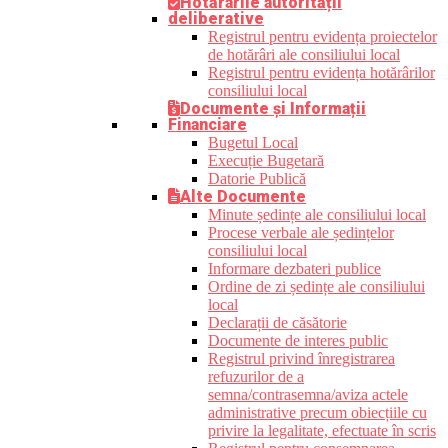
Hotărârile autorității
deliberative
Registrul pentru evidența proiectelor
de hotărâri ale consiliului local
Registrul pentru evidența hotărârilor
consiliului local
Documente și Informații
Financiare
Bugetul Local
Execuție Bugetară
Datorie Publică
Alte Documente
Minute ședințe ale consiliului local
Procese verbale ale ședințelor
consiliului local
Informare dezbateri publice
Ordine de zi ședințe ale consiliului
local
Declarații de căsătorie
Documente de interes public
Registrul privind înregistrarea
refuzurilor de a
semna/contrasemna/aviza actele
administrative precum obiecțiile cu
privire la legalitate, efectuate în scris