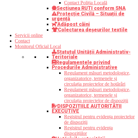
Contact Poliția Locală
Secțiunea RUTI conform SNA
Protecție Civilă – Situații de
urgență
Adăpost câini
Colectarea deșeurilor textile
Servicii online
Contact
Monitorul Oficial Local
Statutul Unității Administrativ-
Teritoriale
Regulamentele privind
Procedurile Administrative
Regulament măsuri metodologice,
organizatorice, termenele și
circulația proiectelor de hotărâri
Regulament măsuri metodologice,
organizatorice, termenele și
circulația proiectelor de dispoziții
DISPOZIȚIILE AUTORITĂȚII
EXECUTIVE
Registrul pentru evidența proiectelor
de dispoziții
Registrul pentru evidența
dispozițiilor