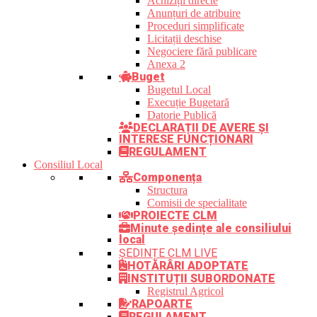
Achiziții directe
Anunțuri de atribuire
Proceduri simplificate
Licitații deschise
Negociere fără publicare
Anexa 2
Buget
Bugetul Local
Execuție Bugetară
Datorie Publică
DECLARAȚII DE AVERE ȘI
INTERESE FUNCȚIONARI
REGULAMENT
Consiliul Local
Componența
Structura
Comisii de specialitate
PROIECTE CLM
Minute ședințe ale consiliului
local
ȘEDINȚE CLM LIVE
HOTĂRÂRI ADOPTATE
INSTITUȚII SUBORDONATE
Registrul Agricol
RAPOARTE
REGULAMENT