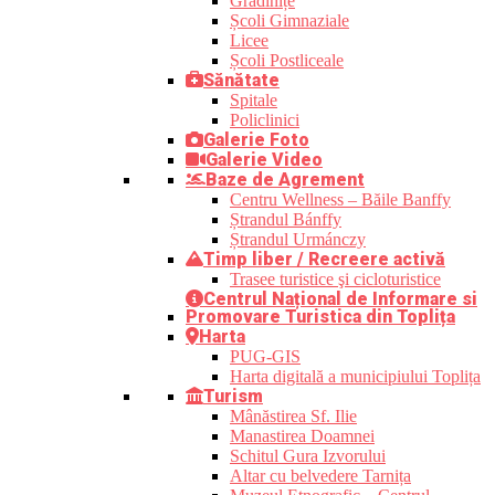
Grădinițe
Școli Gimnaziale
Licee
Școli Postliceale
Sănătate
Spitale
Policlinici
Galerie Foto
Galerie Video
Baze de Agrement
Centru Wellness – Băile Banffy
Ștrandul Bánffy
Ștrandul Urmánczy
Timp liber / Recreere activă
Trasee turistice şi cicloturistice
Centrul Național de Informare si
Promovare Turistica din Toplița
Harta
PUG-GIS
Harta digitală a municipiului Toplița
Turism
Mânăstirea Sf. Ilie
Manastirea Doamnei
Schitul Gura Izvorului
Altar cu belvedere Tarnița