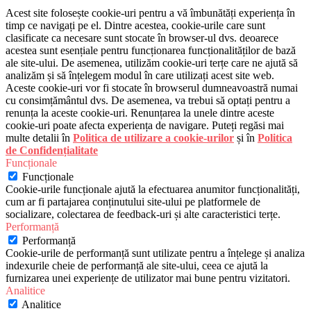
Acest site folosește cookie-uri pentru a vă îmbunătăți experiența în
timp ce navigați pe el. Dintre acestea, cookie-urile care sunt
clasificate ca necesare sunt stocate în browser-ul dvs. deoarece
acestea sunt esențiale pentru funcționarea funcționalităților de bază
ale site-ului. De asemenea, utilizăm cookie-uri terțe care ne ajută să
analizăm și să înțelegem modul în care utilizați acest site web.
Aceste cookie-uri vor fi stocate în browserul dumneavoastră numai
cu consimțământul dvs. De asemenea, va trebui să optați pentru a
renunța la aceste cookie-uri. Renunțarea la unele dintre aceste
cookie-uri poate afecta experiența de navigare. Puteți regăsi mai
multe detalii în
Politica de utilizare a cookie-urilor
și în
Politica
de Confidențialitate
Funcționale
Funcționale
Cookie-urile funcționale ajută la efectuarea anumitor funcționalități,
cum ar fi partajarea conținutului site-ului pe platformele de
socializare, colectarea de feedback-uri și alte caracteristici terțe.
Performanță
Performanță
Cookie-urile de performanță sunt utilizate pentru a înțelege și analiza
indexurile cheie de performanță ale site-ului, ceea ce ajută la
furnizarea unei experiențe de utilizator mai bune pentru vizitatori.
Analitice
Analitice