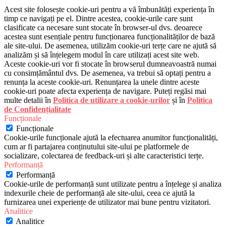
Acest site folosește cookie-uri pentru a vă îmbunătăți experiența în
timp ce navigați pe el. Dintre acestea, cookie-urile care sunt
clasificate ca necesare sunt stocate în browser-ul dvs. deoarece
acestea sunt esențiale pentru funcționarea funcționalităților de bază
ale site-ului. De asemenea, utilizăm cookie-uri terțe care ne ajută să
analizăm și să înțelegem modul în care utilizați acest site web.
Aceste cookie-uri vor fi stocate în browserul dumneavoastră numai
cu consimțământul dvs. De asemenea, va trebui să optați pentru a
renunța la aceste cookie-uri. Renunțarea la unele dintre aceste
cookie-uri poate afecta experiența de navigare. Puteți regăsi mai
multe detalii în
Politica de utilizare a cookie-urilor
și în
Politica
de Confidențialitate
Funcționale
Funcționale
Cookie-urile funcționale ajută la efectuarea anumitor funcționalități,
cum ar fi partajarea conținutului site-ului pe platformele de
socializare, colectarea de feedback-uri și alte caracteristici terțe.
Performanță
Performanță
Cookie-urile de performanță sunt utilizate pentru a înțelege și analiza
indexurile cheie de performanță ale site-ului, ceea ce ajută la
furnizarea unei experiențe de utilizator mai bune pentru vizitatori.
Analitice
Analitice