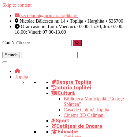
Skip to content
secretariat@primariatoplita.ro
Nicolae Bălcescu nr. 14 • Toplița • Harghita • 535700
Orar casierie: Luni-Miercuri: 07.00-15.30; Joi: 07.00-
18.00; Vineri: 07.00-13.00
Caută
Toplița
Despre Toplița
Istoria Topliței
Cultură
Biblioteca Municipală “George
Sbârcea”
Casa de Cultură Toplița
Cinema 3D Calimani
Sport
Cetățeni de Onoare
Educație