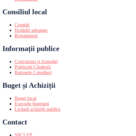
Consiliul local
Comisii
Hotărâri adoptate
Regulament
Informații publice
Concursuri și Angajări
Publicații Căsătorii
Rapoarte Consilieri
Buget și Achiziții
Buget local
Execuție bugetară
Licitații achiziții publice
Contact
SPCLEP