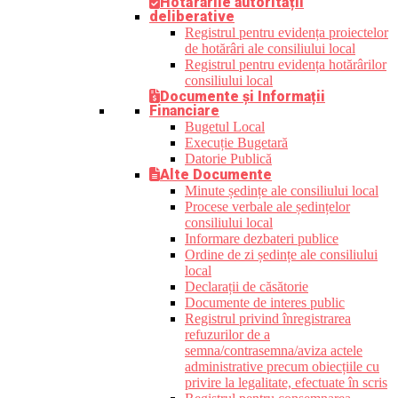
Hotărârile autorității
deliberative
Registrul pentru evidența proiectelor
de hotărâri ale consiliului local
Registrul pentru evidența hotărârilor
consiliului local
Documente și Informații
Financiare
Bugetul Local
Execuție Bugetară
Datorie Publică
Alte Documente
Minute ședințe ale consiliului local
Procese verbale ale ședințelor
consiliului local
Informare dezbateri publice
Ordine de zi ședințe ale consiliului
local
Declarații de căsătorie
Documente de interes public
Registrul privind înregistrarea
refuzurilor de a
semna/contrasemna/aviza actele
administrative precum obiecțiile cu
privire la legalitate, efectuate în scris