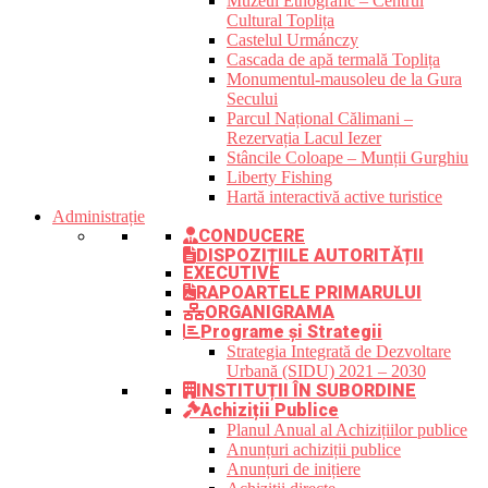
Muzeul Etnografic – Centrul
Cultural Toplița
Castelul Urmánczy
Cascada de apă termală Toplița
Monumentul-mausoleu de la Gura
Secului
Parcul Național Călimani –
Rezervația Lacul Iezer
Stâncile Coloape – Munții Gurghiu
Liberty Fishing
Hartă interactivă active turistice
Administrație
CONDUCERE
DISPOZIȚIILE AUTORITĂȚII
EXECUTIVE
RAPOARTELE PRIMARULUI
ORGANIGRAMA
Programe și Strategii
Strategia Integrată de Dezvoltare
Urbană (SIDU) 2021 – 2030
INSTITUȚII ÎN SUBORDINE
Achiziții Publice
Planul Anual al Achizițiilor publice
Anunțuri achiziții publice
Anunțuri de inițiere