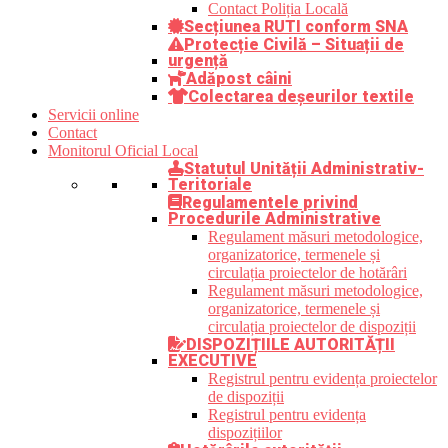
Contact Poliția Locală
Secțiunea RUTI conform SNA
Protecție Civilă – Situații de
urgență
Adăpost câini
Colectarea deșeurilor textile
Servicii online
Contact
Monitorul Oficial Local
Statutul Unității Administrativ-
Teritoriale
Regulamentele privind
Procedurile Administrative
Regulament măsuri metodologice,
organizatorice, termenele și
circulația proiectelor de hotărâri
Regulament măsuri metodologice,
organizatorice, termenele și
circulația proiectelor de dispoziții
DISPOZIȚIILE AUTORITĂȚII
EXECUTIVE
Registrul pentru evidența proiectelor
de dispoziții
Registrul pentru evidența
dispozițiilor