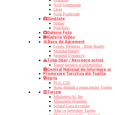
Grădinițe
Școli Gimnaziale
Licee
Școli Postliceale
Sănătate
Spitale
Policlinici
Galerie Foto
Galerie Video
Baze de Agrement
Centru Wellness – Băile Banffy
Ștrandul Bánffy
Ștrandul Urmánczy
Timp liber / Recreere activă
Trasee turistice şi cicloturistice
Centrul Național de Informare si
Promovare Turistica din Toplița
Harta
PUG-GIS
Harta digitală a municipiului Toplița
Turism
Mânăstirea Sf. Ilie
Manastirea Doamnei
Schitul Gura Izvorului
Altar cu belvedere Tarnița