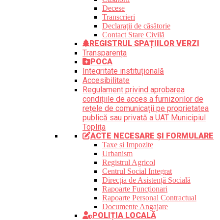
Decese
Transcrieri
Declarații de căsătorie
Contact Stare Civilă
REGISTRUL SPAȚIILOR VERZI
Transparența
POCA
Integritate instituțională
Accesibilitate
Regulament privind aprobarea
condițiile de acces a furnizorilor de
rețele de comunicații pe proprietatea
publică sau privată a UAT Municipiul
Toplița
ACTE NECESARE ȘI FORMULARE
Taxe și Impozite
Urbanism
Registrul Agricol
Centrul Social Integrat
Direcția de Asistență Socială
Rapoarte Funcționari
Rapoarte Personal Contractual
Documente Angajare
POLIȚIA LOCALĂ