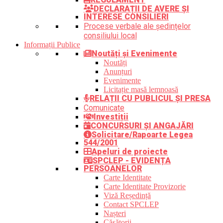
DECLARAȚII DE AVERE ȘI
INTERESE CONSILIERI
Procese verbale ale ședințelor
consiliului local
Informații Publice
Noutăți și Evenimente
Noutăți
Anunțuri
Evenimente
Licitație masă lemnoasă
RELAȚII CU PUBLICUL ȘI PRESA
Comunicate
Investiții
CONCURSURI ȘI ANGAJĂRI
Solicitare/Rapoarte Legea
544/2001
Apeluri de proiecte
SPCLEP - EVIDENȚA
PERSOANELOR
Carte Identitate
Carte Identitate Provizorie
Viză Reședință
Contact SPCLEP
Nașteri
Căsătorii