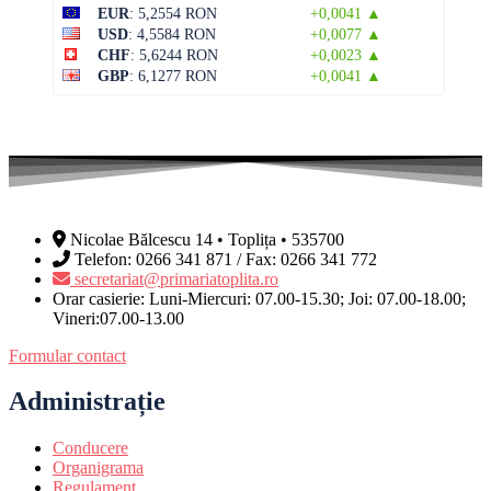
EUR
: 5,2554 RON
+0,0041 ▲
USD
: 4,5584 RON
+0,0077 ▲
CHF
: 5,6244 RON
+0,0023 ▲
GBP
: 6,1277 RON
+0,0041 ▲
Nicolae Bălcescu 14 • Toplița • 535700
Telefon: 0266 341 871 / Fax: 0266 341 772
secretariat@primariatoplita.ro
Orar casierie: Luni-Miercuri: 07.00-15.30; Joi: 07.00-18.00;
Vineri:07.00-13.00
Formular contact
Administrație
Conducere
Organigrama
Regulament