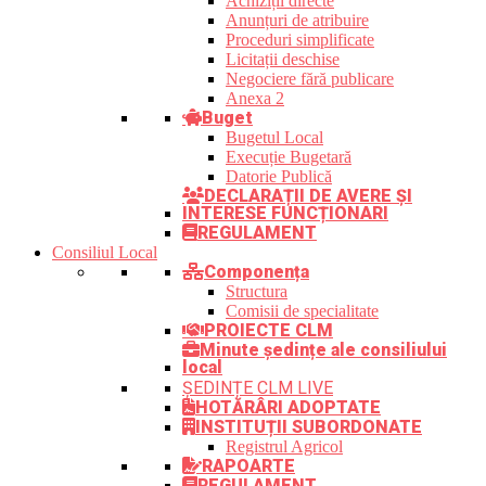
Achiziții directe
Anunțuri de atribuire
Proceduri simplificate
Licitații deschise
Negociere fără publicare
Anexa 2
Buget
Bugetul Local
Execuție Bugetară
Datorie Publică
DECLARAȚII DE AVERE ȘI
INTERESE FUNCȚIONARI
REGULAMENT
Consiliul Local
Componența
Structura
Comisii de specialitate
PROIECTE CLM
Minute ședințe ale consiliului
local
ȘEDINȚE CLM LIVE
HOTĂRÂRI ADOPTATE
INSTITUȚII SUBORDONATE
Registrul Agricol
RAPOARTE
REGULAMENT