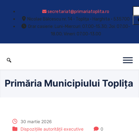
secretariat@primariatoplita.ro
Nicolae Bălcescu nr. 14 • Toplița • Harghita • 535700
Orar casierie: Luni-Miercuri: 07.00-15.30; Joi: 07.00-
18.00; Vineri: 07.00-13.00
Primăria Municipiului Toplița
30 martie 2026
Dispozițiile autorității executive
0