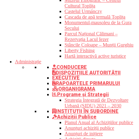
Muzeul Etnografic – Centrul
Cultural Toplița
Castelul Urmánczy
Cascada de apă termală Toplița
Monumentul-mausoleu de la Gura
Secului
Parcul Național Călimani –
Rezervația Lacul Iezer
Stâncile Coloape – Munții Gurghiu
Liberty Fishing
Hartă interactivă active turistice
Administrație
CONDUCERE
DISPOZIȚIILE AUTORITĂȚII
EXECUTIVE
RAPOARTELE PRIMARULUI
ORGANIGRAMA
Programe și Strategii
Strategia Integrată de Dezvoltare
Urbană (SIDU) 2021 – 2030
INSTITUȚII ÎN SUBORDINE
Achiziții Publice
Planul Anual al Achizițiilor publice
Anunțuri achiziții publice
Anunțuri de inițiere