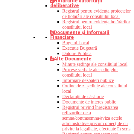
Hotărârile autorității
deliberative
Registrul pentru evidența proiectelor
de hotărâri ale consiliului local
Registrul pentru evidența hotărârilor
consiliului local
Documente și Informații
Financiare
Bugetul Local
Execuție Bugetară
Datorie Publică
Alte Documente
Minute ședințe ale consiliului local
Procese verbale ale ședințelor
consiliului local
Informare dezbateri publice
Ordine de zi ședințe ale consiliului
local
Declarații de căsătorie
Documente de interes public
Registrul privind înregistrarea
refuzurilor de a
semna/contrasemna/aviza actele
administrative precum obiecțiile cu
privire la legalitate, efectuate în scris