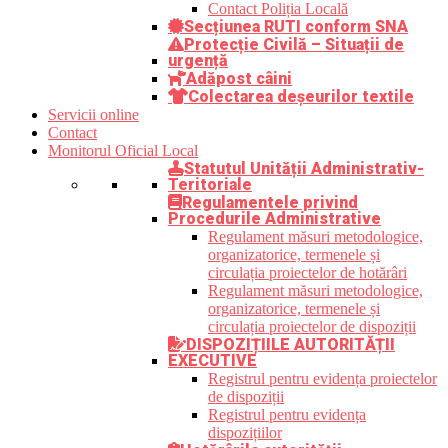
Contact Poliția Locală
Secțiunea RUTI conform SNA
Protecție Civilă – Situații de
urgență
Adăpost câini
Colectarea deșeurilor textile
Servicii online
Contact
Monitorul Oficial Local
Statutul Unității Administrativ-
Teritoriale
Regulamentele privind
Procedurile Administrative
Regulament măsuri metodologice,
organizatorice, termenele și
circulația proiectelor de hotărâri
Regulament măsuri metodologice,
organizatorice, termenele și
circulația proiectelor de dispoziții
DISPOZIȚIILE AUTORITĂȚII
EXECUTIVE
Registrul pentru evidența proiectelor
de dispoziții
Registrul pentru evidența
dispozițiilor