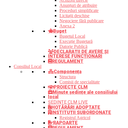
Achiziții directe
Anunțuri de atribuire
Proceduri simplificate
Licitații deschise
Negociere fără publicare
Anexa 2
Buget
Bugetul Local
Execuție Bugetară
Datorie Publică
DECLARAȚII DE AVERE ȘI
INTERESE FUNCȚIONARI
REGULAMENT
Consiliul Local
Componența
Structura
Comisii de specialitate
PROIECTE CLM
Minute ședințe ale consiliului
local
ȘEDINȚE CLM LIVE
HOTĂRÂRI ADOPTATE
INSTITUȚII SUBORDONATE
Registrul Agricol
RAPOARTE
REGULAMENT