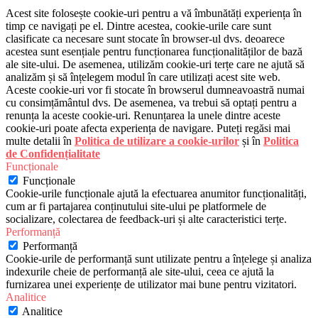
Acest site folosește cookie-uri pentru a vă îmbunătăți experiența în
timp ce navigați pe el. Dintre acestea, cookie-urile care sunt
clasificate ca necesare sunt stocate în browser-ul dvs. deoarece
acestea sunt esențiale pentru funcționarea funcționalităților de bază
ale site-ului. De asemenea, utilizăm cookie-uri terțe care ne ajută să
analizăm și să înțelegem modul în care utilizați acest site web.
Aceste cookie-uri vor fi stocate în browserul dumneavoastră numai
cu consimțământul dvs. De asemenea, va trebui să optați pentru a
renunța la aceste cookie-uri. Renunțarea la unele dintre aceste
cookie-uri poate afecta experiența de navigare. Puteți regăsi mai
multe detalii în
Politica de utilizare a cookie-urilor
și în
Politica
de Confidențialitate
Funcționale
Funcționale
Cookie-urile funcționale ajută la efectuarea anumitor funcționalități,
cum ar fi partajarea conținutului site-ului pe platformele de
socializare, colectarea de feedback-uri și alte caracteristici terțe.
Performanță
Performanță
Cookie-urile de performanță sunt utilizate pentru a înțelege și analiza
indexurile cheie de performanță ale site-ului, ceea ce ajută la
furnizarea unei experiențe de utilizator mai bune pentru vizitatori.
Analitice
Analitice