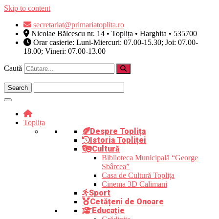
Skip to content
secretariat@primariatoplita.ro
Nicolae Bălcescu nr. 14 • Toplița • Harghita • 535700
Orar casierie: Luni-Miercuri: 07.00-15.30; Joi: 07.00-
18.00; Vineri: 07.00-13.00
Caută
Toplița
Despre Toplița
Istoria Topliței
Cultură
Biblioteca Municipală “George
Sbârcea”
Casa de Cultură Toplița
Cinema 3D Calimani
Sport
Cetățeni de Onoare
Educație