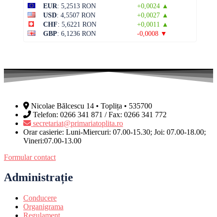
EUR
: 5,2513 RON
+0,0024 ▲
USD
: 4,5507 RON
+0,0027 ▲
CHF
: 5,6221 RON
+0,0011 ▲
GBP
: 6,1236 RON
-0,0008 ▼
Nicolae Bălcescu 14 • Toplița • 535700
Telefon: 0266 341 871 / Fax: 0266 341 772
secretariat@primariatoplita.ro
Orar casierie: Luni-Miercuri: 07.00-15.30; Joi: 07.00-18.00;
Vineri:07.00-13.00
Formular contact
Administrație
Conducere
Organigrama
Regulament