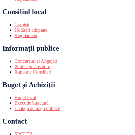
Consiliul local
Comisii
Hotărâri adoptate
Regulament
Informații publice
Concursuri și Angajări
Publicații Căsătorii
Rapoarte Consilieri
Buget și Achiziții
Buget local
Execuție bugetară
Licitații achiziții publice
Contact
SPCLEP