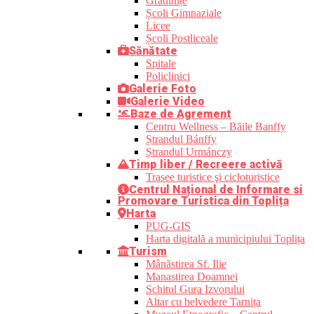
Grădinițe
Școli Gimnaziale
Licee
Școli Postliceale
Sănătate
Spitale
Policlinici
Galerie Foto
Galerie Video
Baze de Agrement
Centru Wellness – Băile Banffy
Ștrandul Bánffy
Ștrandul Urmánczy
Timp liber / Recreere activă
Trasee turistice şi cicloturistice
Centrul Național de Informare si
Promovare Turistica din Toplița
Harta
PUG-GIS
Harta digitală a municipiului Toplița
Turism
Mânăstirea Sf. Ilie
Manastirea Doamnei
Schitul Gura Izvorului
Altar cu belvedere Tarnița