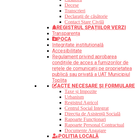
Decese
Transcrieri
Declarații de căsătorie
Contact Stare Civilă
REGISTRUL SPAȚIILOR VERZI
Transparența
POCA
Integritate instituțională
Accesibilitate
Regulament privind aprobarea
condițiile de acces a furnizorilor de
rețele de comunicații pe proprietatea
publică sau privată a UAT Municipiul
Toplița
ACTE NECESARE ȘI FORMULARE
Taxe și Impozite
Urbanism
Registrul Agricol
Centrul Social Integrat
Direcția de Asistență Socială
Rapoarte Funcționari
Rapoarte Personal Contractual
Documente Angajare
POLIȚIA LOCALĂ