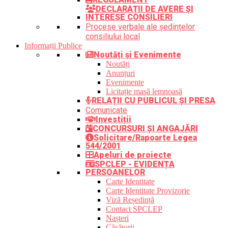
DECLARAȚII DE AVERE ȘI
INTERESE CONSILIERI
Procese verbale ale ședințelor
consiliului local
Informații Publice
Noutăți și Evenimente
Noutăți
Anunțuri
Evenimente
Licitație masă lemnoasă
RELAȚII CU PUBLICUL ȘI PRESA
Comunicate
Investiții
CONCURSURI ȘI ANGAJĂRI
Solicitare/Rapoarte Legea
544/2001
Apeluri de proiecte
SPCLEP - EVIDENȚA
PERSOANELOR
Carte Identitate
Carte Identitate Provizorie
Viză Reședință
Contact SPCLEP
Nașteri
Căsătorii