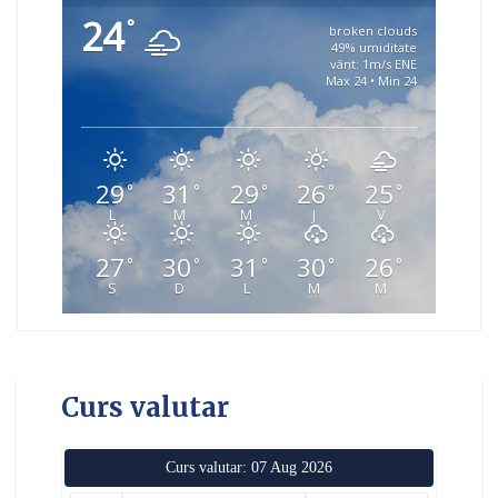
24
°
broken clouds
49% umiditate
vânt: 1m/s ENE
Max 24 • Min 24
29
31
29
26
25
°
°
°
°
°
L
M
M
J
V
27
30
31
30
26
°
°
°
°
°
S
D
L
M
M
Curs valutar
Curs valutar: 07 Aug 2026