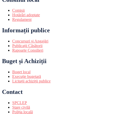
Comisii
Hotărâri adoptate
Regulament
Informații publice
Concursuri și Angajări
Publicații Căsătorii
Rapoarte Consilieri
Buget și Achiziții
Buget local
Execuție bugetară
Licitații achiziții publice
Contact
SPCLEP
Stare civilă
Poliția locală