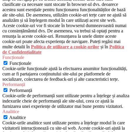
clasificate ca necesare sunt stocate în browser-ul dvs. deoarece
acestea sunt esențiale pentru funcționarea funcționalităților de bază
ale site-ului. De asemenea, utilizăm cookie-uri terțe care ne ajută să
analizăm și să înțelegem modul în care utilizați acest site web.
Aceste cookie-uri vor fi stocate în browserul dumneavoastră numai
cu consimțământul dvs. De asemenea, va trebui să optați pentru a
renunța la aceste cookie-uri. Renunțarea la unele dintre aceste
cookie-uri poate afecta experiența de navigare. Puteți regăsi mai
multe detalii în
Politica de utilizare a cookie-urilor
și în
Politica
de Confidențialitate
Funcționale
Funcționale
Cookie-urile funcționale ajută la efectuarea anumitor funcționalități,
cum ar fi partajarea conținutului site-ului pe platformele de
socializare, colectarea de feedback-uri și alte caracteristici terțe.
Performanță
Performanță
Cookie-urile de performanță sunt utilizate pentru a înțelege și analiza
indexurile cheie de performanță ale site-ului, ceea ce ajută la
furnizarea unei experiențe de utilizator mai bune pentru vizitatori.
Analitice
Analitice
Cookie-urile analitice sunt utilizate pentru a înțelege modul în care
vizitatorii interacționează cu site-ul web. Aceste cookie-uri ajută la