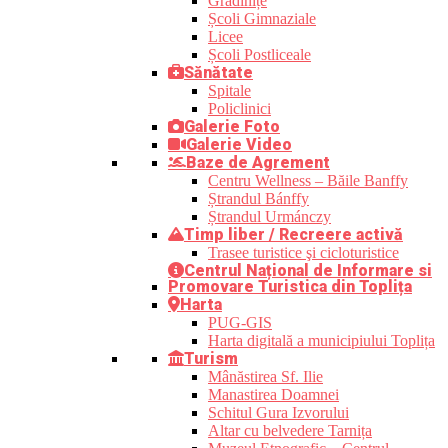
Grădinițe
Școli Gimnaziale
Licee
Școli Postliceale
Sănătate
Spitale
Policlinici
Galerie Foto
Galerie Video
Baze de Agrement
Centru Wellness – Băile Banffy
Ștrandul Bánffy
Ștrandul Urmánczy
Timp liber / Recreere activă
Trasee turistice şi cicloturistice
Centrul Național de Informare si
Promovare Turistica din Toplița
Harta
PUG-GIS
Harta digitală a municipiului Toplița
Turism
Mânăstirea Sf. Ilie
Manastirea Doamnei
Schitul Gura Izvorului
Altar cu belvedere Tarnița