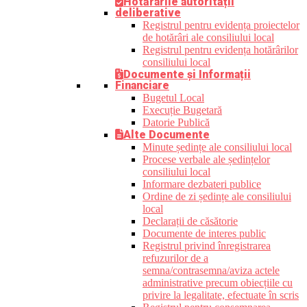
Hotărârile autorității
deliberative
Registrul pentru evidența proiectelor
de hotărâri ale consiliului local
Registrul pentru evidența hotărârilor
consiliului local
Documente și Informații
Financiare
Bugetul Local
Execuție Bugetară
Datorie Publică
Alte Documente
Minute ședințe ale consiliului local
Procese verbale ale ședințelor
consiliului local
Informare dezbateri publice
Ordine de zi ședințe ale consiliului
local
Declarații de căsătorie
Documente de interes public
Registrul privind înregistrarea
refuzurilor de a
semna/contrasemna/aviza actele
administrative precum obiecțiile cu
privire la legalitate, efectuate în scris