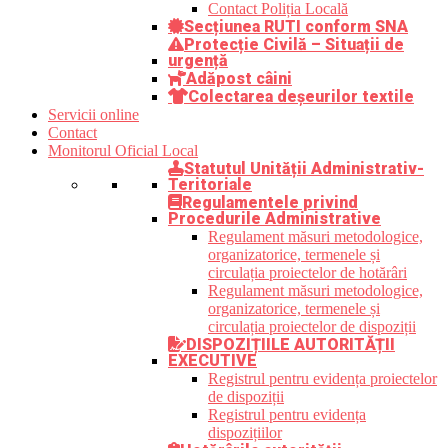
Contact Poliția Locală
Secțiunea RUTI conform SNA
Protecție Civilă – Situații de
urgență
Adăpost câini
Colectarea deșeurilor textile
Servicii online
Contact
Monitorul Oficial Local
Statutul Unității Administrativ-
Teritoriale
Regulamentele privind
Procedurile Administrative
Regulament măsuri metodologice,
organizatorice, termenele și
circulația proiectelor de hotărâri
Regulament măsuri metodologice,
organizatorice, termenele și
circulația proiectelor de dispoziții
DISPOZIȚIILE AUTORITĂȚII
EXECUTIVE
Registrul pentru evidența proiectelor
de dispoziții
Registrul pentru evidența
dispozițiilor