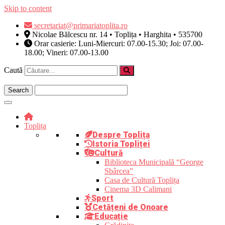
Skip to content
secretariat@primariatoplita.ro
Nicolae Bălcescu nr. 14 • Toplița • Harghita • 535700
Orar casierie: Luni-Miercuri: 07.00-15.30; Joi: 07.00-
18.00; Vineri: 07.00-13.00
Caută
Toplița
Despre Toplița
Istoria Topliței
Cultură
Biblioteca Municipală “George
Sbârcea”
Casa de Cultură Toplița
Cinema 3D Calimani
Sport
Cetățeni de Onoare
Educație