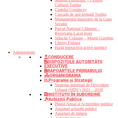
Muzeul Etnografic – Centrul
Cultural Toplița
Castelul Urmánczy
Cascada de apă termală Toplița
Monumentul-mausoleu de la Gura
Secului
Parcul Național Călimani –
Rezervația Lacul Iezer
Stâncile Coloape – Munții Gurghiu
Liberty Fishing
Hartă interactivă active turistice
Administrație
CONDUCERE
DISPOZIȚIILE AUTORITĂȚII
EXECUTIVE
RAPOARTELE PRIMARULUI
ORGANIGRAMA
Programe și Strategii
Strategia Integrată de Dezvoltare
Urbană (SIDU) 2021 – 2030
INSTITUȚII ÎN SUBORDINE
Achiziții Publice
Planul Anual al Achizițiilor publice
Anunțuri achiziții publice
Anunțuri de inițiere