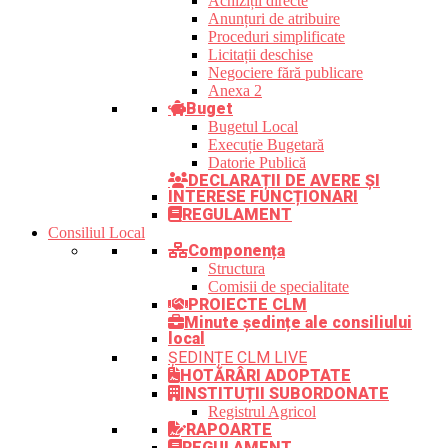
Achiziții directe
Anunțuri de atribuire
Proceduri simplificate
Licitații deschise
Negociere fără publicare
Anexa 2
Buget
Bugetul Local
Execuție Bugetară
Datorie Publică
DECLARAȚII DE AVERE ȘI
INTERESE FUNCȚIONARI
REGULAMENT
Consiliul Local
Componența
Structura
Comisii de specialitate
PROIECTE CLM
Minute ședințe ale consiliului
local
ȘEDINȚE CLM LIVE
HOTĂRÂRI ADOPTATE
INSTITUȚII SUBORDONATE
Registrul Agricol
RAPOARTE
REGULAMENT