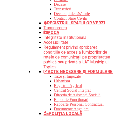
Decese
Transcrieri
Declarații de căsătorie
Contact Stare Civilă
REGISTRUL SPAȚIILOR VERZI
Transparența
POCA
Integritate instituțională
Accesibilitate
Regulament privind aprobarea
condițiile de acces a furnizorilor de
rețele de comunicații pe proprietatea
publică sau privată a UAT Municipiul
Toplița
ACTE NECESARE ȘI FORMULARE
Taxe și Impozite
Urbanism
Registrul Agricol
Centrul Social Integrat
Direcția de Asistență Socială
Rapoarte Funcționari
Rapoarte Personal Contractual
Documente Angajare
POLIȚIA LOCALĂ