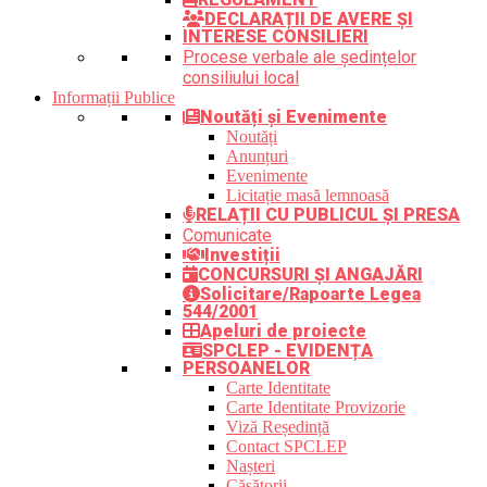
DECLARAȚII DE AVERE ȘI
INTERESE CONSILIERI
Procese verbale ale ședințelor
consiliului local
Informații Publice
Noutăți și Evenimente
Noutăți
Anunțuri
Evenimente
Licitație masă lemnoasă
RELAȚII CU PUBLICUL ȘI PRESA
Comunicate
Investiții
CONCURSURI ȘI ANGAJĂRI
Solicitare/Rapoarte Legea
544/2001
Apeluri de proiecte
SPCLEP - EVIDENȚA
PERSOANELOR
Carte Identitate
Carte Identitate Provizorie
Viză Reședință
Contact SPCLEP
Nașteri
Căsătorii