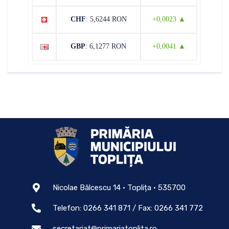
CHF
: 5,6244 RON
+0,0023 ▲
GBP
: 6,1277 RON
+0,0041 ▲
Nicolae Bălcescu 14 • Toplița • 535700
Telefon: 0266 341 871 / Fax: 0266 341 772
secretariat@primariatoplita.ro