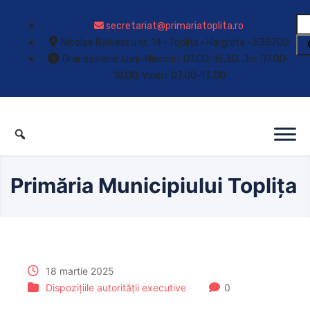
secretariat@primariatoplita.ro
Nicolae Bălcescu nr. 14 • Toplița • Harghita • 535700
Orar casierie: Luni-Miercuri: 07.00-15.30; Joi: 07.00-
18.00; Vineri: 07.00-13.00
Primăria Municipiului Toplița
18 martie 2025
Dispozițiile autorității executive
0