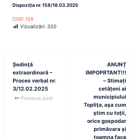
Dispoziția nr. 158/18.03.2025
DISP 158
Vizualizări:
320
Ședință
ANUNȚ
extraordinară –
IMPOPRTANT!!!
Proces verbal nr.
– Stimați
3/12.02.2025
cetățeni ai
municipiului
Previous post
Toplița, așa cum
știm cu toții,
orice gospodar
primăvara și
toamna face