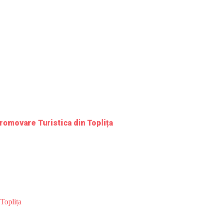
romovare Turistica din Toplița
Toplița