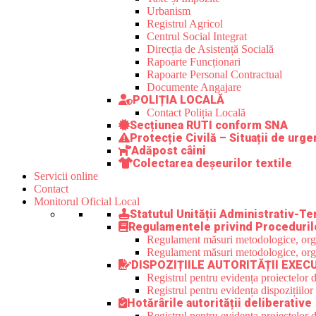
Urbanism
Registrul Agricol
Centrul Social Integrat
Direcția de Asistență Socială
Rapoarte Funcționari
Rapoarte Personal Contractual
Documente Angajare
POLIȚIA LOCALĂ
Contact Poliția Locală
Secțiunea RUTI conform SNA
Protecție Civilă – Situații de urge
Adăpost câini
Colectarea deșeurilor textile
Servicii online
Contact
Monitorul Oficial Local
Statutul Unității Administrativ-Ter
Regulamentele privind Proceduril
Regulament măsuri metodologice, organi
Regulament măsuri metodologice, organi
DISPOZIȚIILE AUTORITĂȚII EXEC
Registrul pentru evidența proiectelor d
Registrul pentru evidența dispozițiilor
Hotărârile autorității deliberative
Registrul pentru evidența proiectelor de