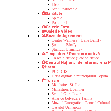
Școli Gimnaziale
Licee
Școli Postliceale
Sănătate
Spitale
Policlinici
Galerie Foto
Galerie Video
Baze de Agrement
Centru Wellness – Băile Banffy
Ștrandul Bánffy
Ștrandul Urmánczy
Timp liber / Recreere activă
Trasee turistice şi cicloturistice
Centrul Național de Informare si P
Harta
PUG-GIS
Harta digitală a municipiului Toplița
Turism
Mânăstirea Sf. Ilie
Manastirea Doamnei
Schitul Gura Izvorului
Altar cu belvedere Tarnița
Muzeul Etnografic – Centrul Cultural 
Castelul Urmánczy