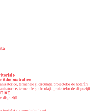
nță
itoriale
e Administrative
zatorice, termenele și circulația proiectelor de hotărâri
zatorice, termenele și circulația proiectelor de dispoziții
UTIVE
e dispoziții
 hotărâri ale consiliului local