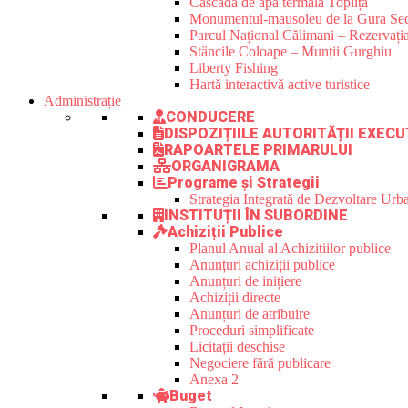
Cascada de apă termală Toplița
Monumentul-mausoleu de la Gura Sec
Parcul Național Călimani – Rezervația
Stâncile Coloape – Munții Gurghiu
Liberty Fishing
Hartă interactivă active turistice
Administrație
CONDUCERE
DISPOZIȚIILE AUTORITĂȚII EXECU
RAPOARTELE PRIMARULUI
ORGANIGRAMA
Programe și Strategii
Strategia Integrată de Dezvoltare Ur
INSTITUȚII ÎN SUBORDINE
Achiziții Publice
Planul Anual al Achizițiilor publice
Anunțuri achiziții publice
Anunțuri de inițiere
Achiziții directe
Anunțuri de atribuire
Proceduri simplificate
Licitații deschise
Negociere fără publicare
Anexa 2
Buget