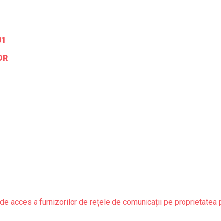
01
OR
de acces a furnizorilor de rețele de comunicații pe proprietatea 