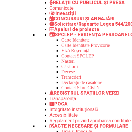
RELAȚII CU PUBLICUL ȘI PRESA
Comunicate
Investiții
CONCURSURI ȘI ANGAJĂRI
Solicitare/Rapoarte Legea 544/20
Apeluri de proiecte
SPCLEP - EVIDENȚA PERSOANEL
Carte Identitate
Carte Identitate Provizorie
Viză Reședință
Contact SPCLEP
Nașteri
Căsătorii
Decese
Transcrieri
Declarații de căsătorie
Contact Stare Civilă
REGISTRUL SPAȚIILOR VERZI
Transparența
POCA
Integritate instituțională
Accesibilitate
Regulament privind aprobarea condițiile 
ACTE NECESARE ȘI FORMULARE
Taxe și Impozite