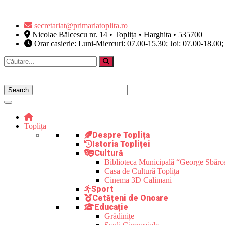
secretariat@primariatoplita.ro
Nicolae Bălcescu nr. 14 • Toplița • Harghita • 535700
Orar casierie: Luni-Miercuri: 07.00-15.30; Joi: 07.00-18.00;
Toplița
Despre Toplița
Istoria Topliței
Cultură
Biblioteca Municipală “George Sbârc
Casa de Cultură Toplița
Cinema 3D Calimani
Sport
Cetățeni de Onoare
Educație
Grădinițe