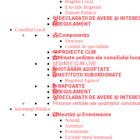
Bugetul Local
Execuție Bugetară
Datorie Publică
DECLARAȚII DE AVERE ȘI INTER
REGULAMENT
Consiliul Local
Componența
Structura
Comisii de specialitate
PROIECTE CLM
Minute ședințe ale consiliului loca
ȘEDINȚE CLM LIVE
HOTĂRÂRI ADOPTATE
INSTITUȚII SUBORDONATE
Registrul Agricol
RAPOARTE
REGULAMENT
DECLARAȚII DE AVERE ȘI INTERE
Procese verbale ale ședințelor consiliulu
Informații Publice
Noutăți și Evenimente
Noutăți
Anunțuri
Evenimente
Licitație masă lemnoasă