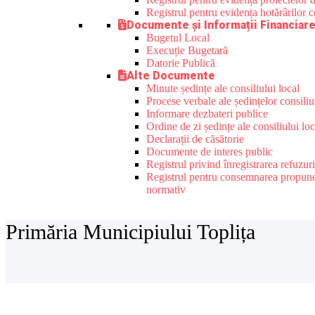
Registrul pentru evidența hotărârilor co
Documente și Informații Financiar
Bugetul Local
Execuție Bugetară
Datorie Publică
Alte Documente
Minute ședințe ale consiliului local
Procese verbale ale ședințelor consiliu
Informare dezbateri publice
Ordine de zi ședințe ale consiliului loc
Declarații de căsătorie
Documente de interes public
Registrul privind înregistrarea refuzur
Registrul pentru consemnarea propunerilo
normativ
Primăria Municipiului Toplița