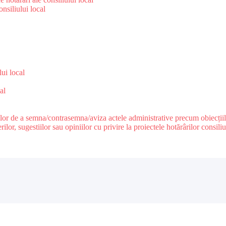
nsiliului local
e
lui local
al
ilor de a semna/contrasemna/aviza actele administrative precum obiecțiile c
r, sugestiilor sau opiniilor cu privire la proiectele hotărârilor consiliul