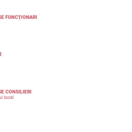
ESE FUNCȚIONARI
l
SE CONSILIERI
i local