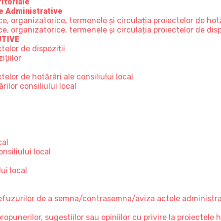
itoriale
e Administrative
 organizatorice, termenele și circulația proiectelor de hot
organizatorice, termenele și circulația proiectelor de disp
UTIVE
telor de dispoziții
țiilor
elor de hotărâri ale consiliului local
ilor consiliului local
e
cal
nsiliului local
ui local
refuzurilor de a semna/contrasemna/aviza actele administrati
unerilor, sugestiilor sau opiniilor cu privire la proiectele hot