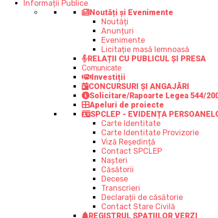
Informații Publice
Noutăți și Evenimente
Noutăți
Anunțuri
Evenimente
Licitație masă lemnoasă
RELAȚII CU PUBLICUL ȘI PRESA
Comunicate
Investiții
CONCURSURI ȘI ANGAJĂRI
Solicitare/Rapoarte Legea 544/20
Apeluri de proiecte
SPCLEP - EVIDENȚA PERSOANEL
Carte Identitate
Carte Identitate Provizorie
Viză Reședință
Contact SPCLEP
Nașteri
Căsătorii
Decese
Transcrieri
Declarații de căsătorie
Contact Stare Civilă
REGISTRUL SPAȚIILOR VERZI