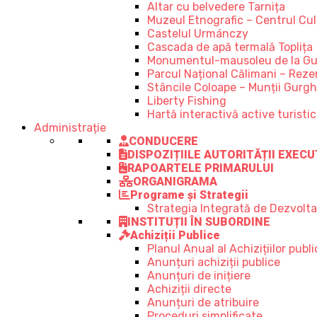
Altar cu belvedere Tarnița
Muzeul Etnografic – Centrul Cult
Castelul Urmánczy
Cascada de apă termală Toplița
Monumentul-mausoleu de la Gu
Parcul Național Călimani – Rezer
Stâncile Coloape – Munții Gurgh
Liberty Fishing
Hartă interactivă active turisti
Administrație
CONDUCERE
DISPOZIȚIILE AUTORITĂȚII EXECU
RAPOARTELE PRIMARULUI
ORGANIGRAMA
Programe și Strategii
Strategia Integrată de Dezvolt
INSTITUȚII ÎN SUBORDINE
Achiziții Publice
Planul Anual al Achizițiilor publi
Anunțuri achiziții publice
Anunțuri de inițiere
Achiziții directe
Anunțuri de atribuire
Proceduri simplificate