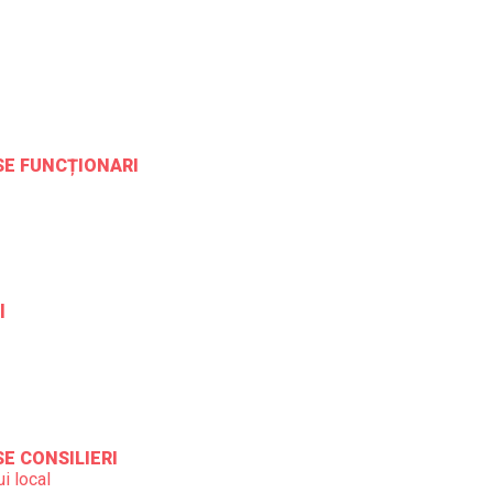
ESE FUNCȚIONARI
l
SE CONSILIERI
i local