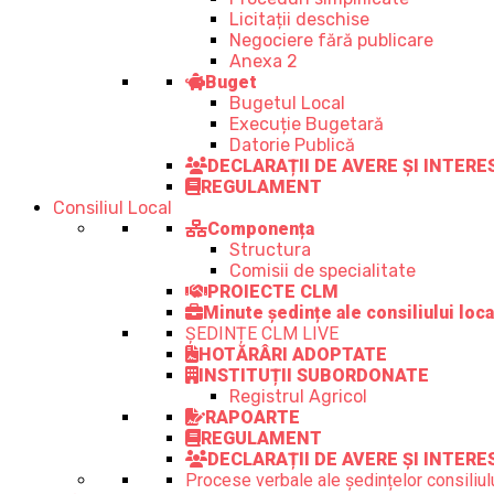
Licitații deschise
Negociere fără publicare
Anexa 2
Buget
Bugetul Local
Execuție Bugetară
Datorie Publică
DECLARAȚII DE AVERE ȘI INTER
REGULAMENT
Consiliul Local
Componența
Structura
Comisii de specialitate
PROIECTE CLM
Minute ședințe ale consiliului loca
ȘEDINȚE CLM LIVE
HOTĂRÂRI ADOPTATE
INSTITUȚII SUBORDONATE
Registrul Agricol
RAPOARTE
REGULAMENT
DECLARAȚII DE AVERE ȘI INTERE
Procese verbale ale ședințelor consiliulu