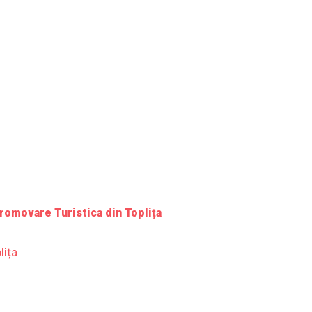
romovare Turistica din Toplița
lița