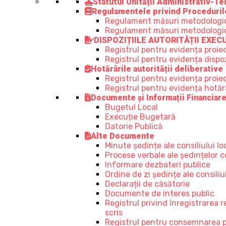
Statutul Unității Administrativ-Ter
Regulamentele privind Proceduril
Regulament măsuri metodologice,
Regulament măsuri metodologice, 
DISPOZIȚIILE AUTORITĂȚII EXEC
Registrul pentru evidența proiec
Registrul pentru evidența dispozi
Hotărârile autorității deliberative
Registrul pentru evidența proiect
Registrul pentru evidența hotărâr
Documente și Informații Financiar
Bugetul Local
Execuție Bugetară
Datorie Publică
Alte Documente
Minute ședințe ale consiliului lo
Procese verbale ale ședințelor co
Informare dezbateri publice
Ordine de zi ședințe ale consiliul
Declarații de căsătorie
Documente de interes public
Registrul privind înregistrarea 
scris
Registrul pentru consemnarea prop