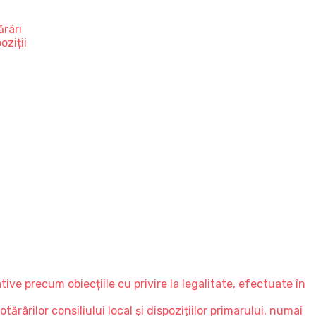
ărâri
oziții
ve precum obiecțiile cu privire la legalitate, efectuate în
ărârilor consiliului local și dispozițiilor primarului, numai