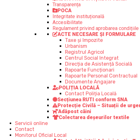
Transparența
POCA
Integritate instituțională
Accesibilitate
Regulament privind aprobarea condițiile 
ACTE NECESARE ȘI FORMULARE
Taxe și Impozite
Urbanism
Registrul Agricol
Centrul Social Integrat
Direcția de Asistență Socială
Rapoarte Funcționari
Rapoarte Personal Contractual
Documente Angajare
POLIȚIA LOCALĂ
Contact Poliția Locală
Secțiunea RUTI conform SNA
Protecție Civilă – Situații de urge
Adăpost câini
Colectarea deșeurilor textile
Servicii online
Contact
Monitorul Oficial Local