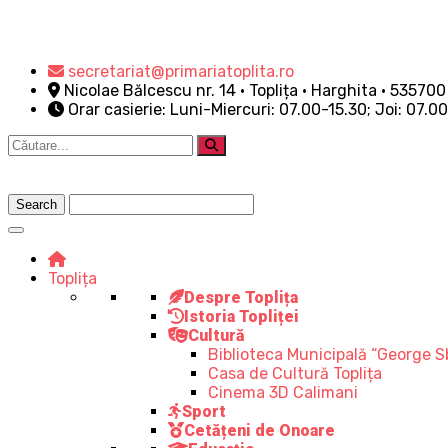
secretariat@primariatoplita.ro
Nicolae Bălcescu nr. 14 • Toplița • Harghita • 535700
Orar casierie: Luni-Miercuri: 07.00-15.30; Joi: 07.0
Toplița
Despre Toplița
Istoria Topliței
Cultură
Biblioteca Municipală “George S
Casa de Cultură Toplița
Cinema 3D Calimani
Sport
Cetățeni de Onoare