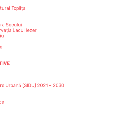
ural Toplița
ra Secului
vația Lacul Iezer
iu
ce
TIVE
are Urbană (SIDU) 2021 – 2030
ce