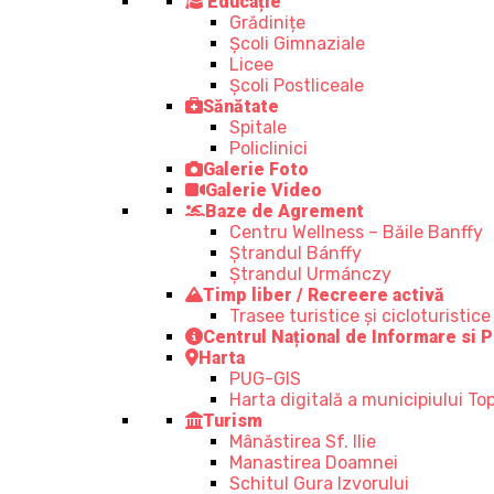
Educație
Grădinițe
Școli Gimnaziale
Licee
Școli Postliceale
Sănătate
Spitale
Policlinici
Galerie Foto
Galerie Video
Baze de Agrement
Centru Wellness – Băile Banffy
Ștrandul Bánffy
Ștrandul Urmánczy
Timp liber / Recreere activă
Trasee turistice şi cicloturistice
Centrul Național de Informare si P
Harta
PUG-GIS
Harta digitală a municipiului Top
Turism
Mânăstirea Sf. Ilie
Manastirea Doamnei
Schitul Gura Izvorului