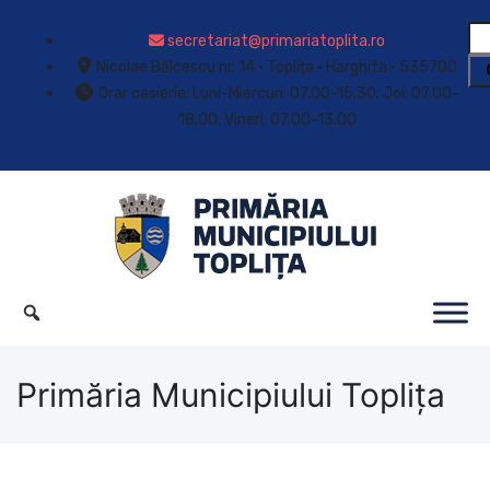
secretariat@primariatoplita.ro
Nicolae Bălcescu nr. 14 • Toplița • Harghita • 535700
Orar casierie: Luni-Miercuri: 07.00-15.30; Joi: 07.00-
18.00; Vineri: 07.00-13.00
Primăria Municipiului Toplița