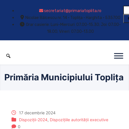
secretariat@primariatoplita.ro
Nicolae Bălcescu nr. 14 • Toplița • Harghita • 535700
Orar casierie: Luni-Miercuri: 07.00-15.30; Joi: 07.00-
18.00; Vineri: 07.00-13.00
Primăria Municipiului Toplița
17 decembrie 2024
Dispoziții-2024
,
Dispozițiile autorității executive
0