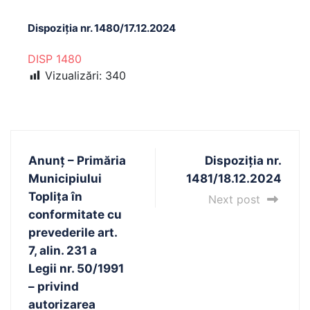
Dispoziția nr. 1480/17.12.2024
DISP 1480
Vizualizări:
340
Anunț – Primăria
Dispoziția nr.
Municipiului
1481/18.12.2024
Toplița în
Next post
conformitate cu
prevederile art.
7, alin. 231 a
Legii nr. 50/1991
– privind
autorizarea