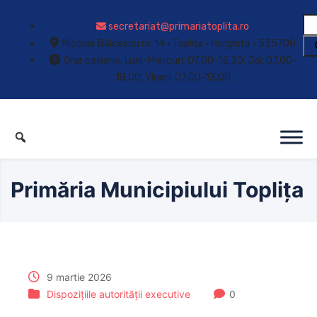
secretariat@primariatoplita.ro
Nicolae Bălcescu nr. 14 • Toplița • Harghita • 535700
Orar casierie: Luni-Miercuri: 07.00-15.30; Joi: 07.00-
18.00; Vineri: 07.00-13.00
Primăria Municipiului Toplița
9 martie 2026
Dispozițiile autorității executive
0