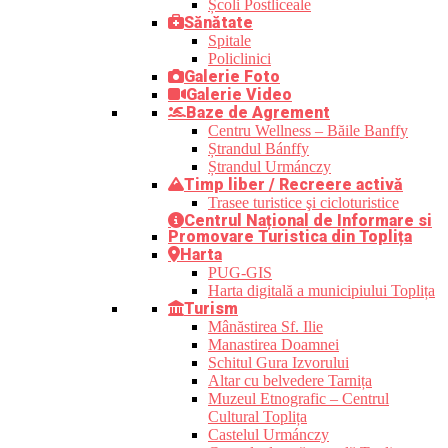
Școli Postliceale
Sănătate
Spitale
Policlinici
Galerie Foto
Galerie Video
Baze de Agrement
Centru Wellness – Băile Banffy
Ștrandul Bánffy
Ștrandul Urmánczy
Timp liber / Recreere activă
Trasee turistice şi cicloturistice
Centrul Național de Informare si
Promovare Turistica din Toplița
Harta
PUG-GIS
Harta digitală a municipiului Toplița
Turism
Mânăstirea Sf. Ilie
Manastirea Doamnei
Schitul Gura Izvorului
Altar cu belvedere Tarnița
Muzeul Etnografic – Centrul
Cultural Toplița
Castelul Urmánczy