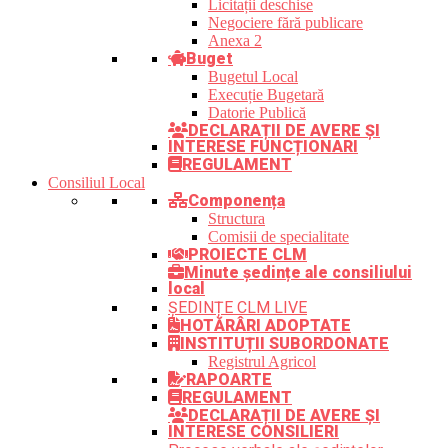
Licitații deschise
Negociere fără publicare
Anexa 2
Buget
Bugetul Local
Execuție Bugetară
Datorie Publică
DECLARAȚII DE AVERE ȘI
INTERESE FUNCȚIONARI
REGULAMENT
Consiliul Local
Componența
Structura
Comisii de specialitate
PROIECTE CLM
Minute ședințe ale consiliului
local
ȘEDINȚE CLM LIVE
HOTĂRÂRI ADOPTATE
INSTITUȚII SUBORDONATE
Registrul Agricol
RAPOARTE
REGULAMENT
DECLARAȚII DE AVERE ȘI
INTERESE CONSILIERI