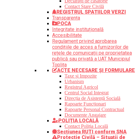
Declarații de căsătorie
Contact Stare Civilă
REGISTRUL SPAȚIILOR VERZI
Transparența
POCA
Integritate instituțională
Accesibilitate
Regulament privind aprobarea
condițiile de acces a furnizorilor de
rețele de comunicații pe proprietatea
publică sau privată a UAT Municipiul
Toplița
ACTE NECESARE ȘI FORMULARE
Taxe și Impozite
Urbanism
Registrul Agricol
Centrul Social Integrat
Direcția de Asistență Socială
Rapoarte Funcționari
Rapoarte Personal Contractual
Documente Angajare
POLIȚIA LOCALĂ
Contact Poliția Locală
Secțiunea RUTI conform SNA
Protecție Civilă – Situații de