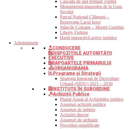
Cascada de apă termală Toplița
Monumentul-mausoleu de la Gura
Secului
Parcul Național Călimani –
Rezervația Lacul Iezer
Stâncile Coloape – Munții Gurghiu
Liberty Fishing
Hartă interactivă active turistice
Administrație
CONDUCERE
DISPOZIȚIILE AUTORITĂȚII
EXECUTIVE
RAPOARTELE PRIMARULUI
ORGANIGRAMA
Programe și Strategii
Strategia Integrată de Dezvoltare
Urbană (SIDU) 2021 – 2030
INSTITUȚII ÎN SUBORDINE
Achiziții Publice
Planul Anual al Achizițiilor publice
Anunțuri achiziții publice
Anunțuri de inițiere
Achiziții directe
Anunțuri de atribuire
Proceduri simplificate