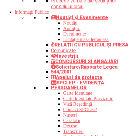
Procese verbale ale ședințelor
consiliului local
Informații Publice
Noutăți și Evenimente
Noutăți
Anunțuri
Evenimente
Licitație masă lemnoasă
RELAȚII CU PUBLICUL ȘI PRESA
Comunicate
Investiții
CONCURSURI ȘI ANGAJĂRI
Solicitare/Rapoarte Legea
544/2001
Apeluri de proiecte
SPCLEP - EVIDENȚA
PERSOANELOR
Carte Identitate
Carte Identitate Provizorie
Viză Reședință
Contact SPCLEP
Nașteri
Căsătorii
Decese
Transcrieri