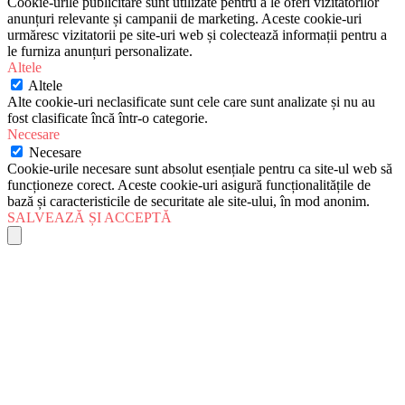
Cookie-urile publicitare sunt utilizate pentru a le oferi vizitatorilor
anunțuri relevante și campanii de marketing. Aceste cookie-uri
urmăresc vizitatorii pe site-uri web și colectează informații pentru a
le furniza anunțuri personalizate.
Altele
Altele
Alte cookie-uri neclasificate sunt cele care sunt analizate și nu au
fost clasificate încă într-o categorie.
Necesare
Necesare
Cookie-urile necesare sunt absolut esențiale pentru ca site-ul web să
funcționeze corect. Aceste cookie-uri asigură funcționalitățile de
bază și caracteristicile de securitate ale site-ului, în mod anonim.
SALVEAZĂ ȘI ACCEPTĂ