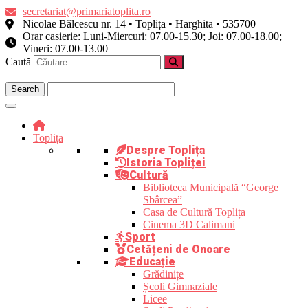
Skip
secretariat@primariatoplita.ro
to
Nicolae Bălcescu nr. 14 • Toplița • Harghita • 535700
content
Orar casierie: Luni-Miercuri: 07.00-15.30; Joi: 07.00-18.00;
Vineri: 07.00-13.00
Caută
Toplița
Despre Toplița
Istoria Topliței
Cultură
Biblioteca Municipală “George
Sbârcea”
Casa de Cultură Toplița
Cinema 3D Calimani
Sport
Cetățeni de Onoare
Educație
Grădinițe
Școli Gimnaziale
Licee