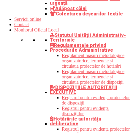
urgență
Adăpost câini
Colectarea deșeurilor textile
Servicii online
Contact
Monitorul Oficial Local
Statutul Unității Administrativ-
Teritoriale
Regulamentele privind
Procedurile Administrative
Regulament măsuri metodologice,
organizatorice, termenele și
circulația proiectelor de hotărâri
Regulament măsuri metodologice,
organizatorice, termenele și
circulația proiectelor de dispoziții
DISPOZIȚIILE AUTORITĂȚII
EXECUTIVE
Registrul pentru evidența proiectelor
de dispoziții
Registrul pentru evidența
dispozițiilor
Hotărârile autorității
deliberative
Registrul pentru evidența proiectelor