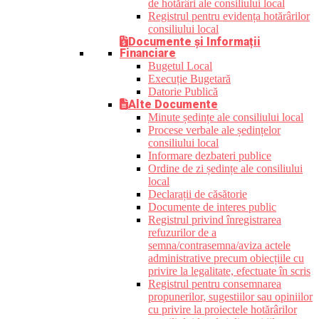
de hotărâri ale consiliului local
Registrul pentru evidența hotărârilor
consiliului local
Documente și Informații
Financiare
Bugetul Local
Execuție Bugetară
Datorie Publică
Alte Documente
Minute ședințe ale consiliului local
Procese verbale ale ședințelor
consiliului local
Informare dezbateri publice
Ordine de zi ședințe ale consiliului
local
Declarații de căsătorie
Documente de interes public
Registrul privind înregistrarea
refuzurilor de a
semna/contrasemna/aviza actele
administrative precum obiecțiile cu
privire la legalitate, efectuate în scris
Registrul pentru consemnarea
propunerilor, sugestiilor sau opiniilor
cu privire la proiectele hotărârilor