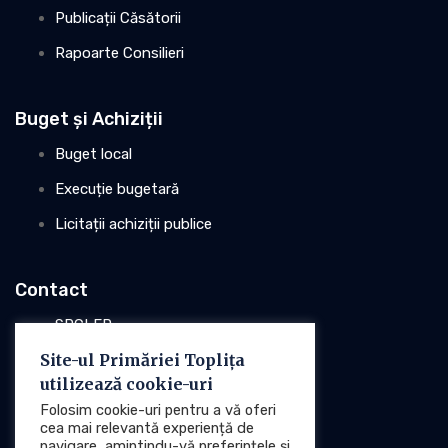
Publicații Căsătorii
Rapoarte Consilieri
Buget și Achiziții
Buget local
Execuție bugetară
Licitații achiziții publice
Contact
SPCLEP
Site-ul Primăriei Toplița
Stare civilă
utilizează cookie-uri
Poliția locală
Folosim cookie-uri pentru a vă oferi
cea mai relevantă experiență de
navigare, amintindu-vă preferințele și