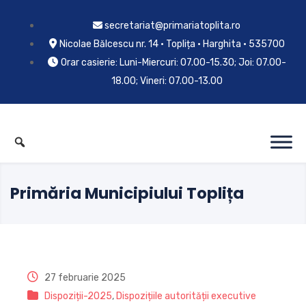
secretariat@primariatoplita.ro
Nicolae Bălcescu nr. 14 • Toplița • Harghita • 535700
Orar casierie: Luni-Miercuri: 07.00-15.30; Joi: 07.00-
18.00; Vineri: 07.00-13.00
Primăria Municipiului Toplița
27 februarie 2025
Dispoziții-2025
,
Dispozițiile autorității executive