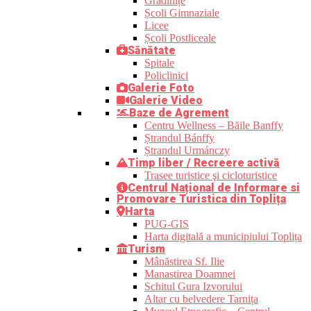
Grădinițe
Școli Gimnaziale
Licee
Școli Postliceale
Sănătate
Spitale
Policlinici
Galerie Foto
Galerie Video
Baze de Agrement
Centru Wellness – Băile Banffy
Ștrandul Bánffy
Ștrandul Urmánczy
Timp liber / Recreere activă
Trasee turistice şi cicloturistice
Centrul Național de Informare si
Promovare Turistica din Toplița
Harta
PUG-GIS
Harta digitală a municipiului Toplița
Turism
Mânăstirea Sf. Ilie
Manastirea Doamnei
Schitul Gura Izvorului
Altar cu belvedere Tarnița