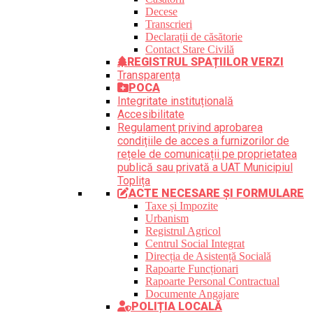
Decese
Transcrieri
Declarații de căsătorie
Contact Stare Civilă
REGISTRUL SPAȚIILOR VERZI
Transparența
POCA
Integritate instituțională
Accesibilitate
Regulament privind aprobarea
condițiile de acces a furnizorilor de
rețele de comunicații pe proprietatea
publică sau privată a UAT Municipiul
Toplița
ACTE NECESARE ȘI FORMULARE
Taxe și Impozite
Urbanism
Registrul Agricol
Centrul Social Integrat
Direcția de Asistență Socială
Rapoarte Funcționari
Rapoarte Personal Contractual
Documente Angajare
POLIȚIA LOCALĂ