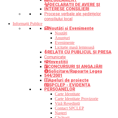
DECLARAȚII DE AVERE ȘI
INTERESE CONSILIERI
Procese verbale ale ședințelor
consiliului local
Informații Publice
Noutăți și Evenimente
Noutăți
Anunțuri
Evenimente
Licitație masă lemnoasă
RELAȚII CU PUBLICUL ȘI PRESA
Comunicate
Investiții
CONCURSURI ȘI ANGAJĂRI
Solicitare/Rapoarte Legea
544/2001
Apeluri de proiecte
SPCLEP - EVIDENȚA
PERSOANELOR
Carte Identitate
Carte Identitate Provizorie
Viză Reședință
Contact SPCLEP
Nașteri
Căsătorii