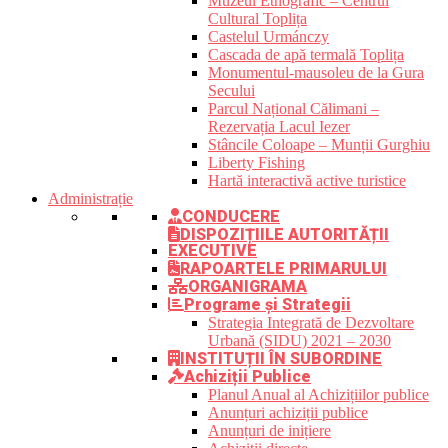
Muzeul Etnografic – Centrul
Cultural Toplița
Castelul Urmánczy
Cascada de apă termală Toplița
Monumentul-mausoleu de la Gura
Secului
Parcul Național Călimani –
Rezervația Lacul Iezer
Stâncile Coloape – Munții Gurghiu
Liberty Fishing
Hartă interactivă active turistice
Administrație
CONDUCERE
DISPOZIȚIILE AUTORITĂȚII
EXECUTIVE
RAPOARTELE PRIMARULUI
ORGANIGRAMA
Programe și Strategii
Strategia Integrată de Dezvoltare
Urbană (SIDU) 2021 – 2030
INSTITUȚII ÎN SUBORDINE
Achiziții Publice
Planul Anual al Achizițiilor publice
Anunțuri achiziții publice
Anunțuri de inițiere