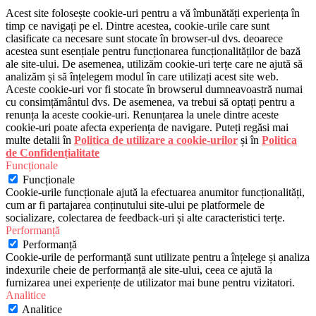
Acest site folosește cookie-uri pentru a vă îmbunătăți experiența în
timp ce navigați pe el. Dintre acestea, cookie-urile care sunt
clasificate ca necesare sunt stocate în browser-ul dvs. deoarece
acestea sunt esențiale pentru funcționarea funcționalităților de bază
ale site-ului. De asemenea, utilizăm cookie-uri terțe care ne ajută să
analizăm și să înțelegem modul în care utilizați acest site web.
Aceste cookie-uri vor fi stocate în browserul dumneavoastră numai
cu consimțământul dvs. De asemenea, va trebui să optați pentru a
renunța la aceste cookie-uri. Renunțarea la unele dintre aceste
cookie-uri poate afecta experiența de navigare. Puteți regăsi mai
multe detalii în
Politica de utilizare a cookie-urilor
și în
Politica
de Confidențialitate
Funcționale
Funcționale
Cookie-urile funcționale ajută la efectuarea anumitor funcționalități,
cum ar fi partajarea conținutului site-ului pe platformele de
socializare, colectarea de feedback-uri și alte caracteristici terțe.
Performanță
Performanță
Cookie-urile de performanță sunt utilizate pentru a înțelege și analiza
indexurile cheie de performanță ale site-ului, ceea ce ajută la
furnizarea unei experiențe de utilizator mai bune pentru vizitatori.
Analitice
Analitice