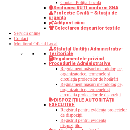
Contact Poliția Locală
Secțiunea RUTI conform SNA
Protecție Civilă – Situații de
urgență
Adăpost câini
Colectarea deșeurilor textile
Servicii online
Contact
Monitorul Oficial Local
Statutul Unității Administrativ-
Teritoriale
Regulamentele privind
Procedurile Administrative
Regulament măsuri metodologice,
organizatorice, termenele și
circulația proiectelor de hotărâri
Regulament măsuri metodologice,
organizatorice, termenele și
circulația proiectelor de dispoziții
DISPOZIȚIILE AUTORITĂȚII
EXECUTIVE
Registrul pentru evidența proiectelor
de dispoziții
Registrul pentru evidența
dispozițiilor