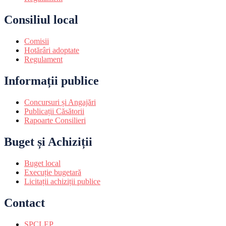
Consiliul local
Comisii
Hotărâri adoptate
Regulament
Informații publice
Concursuri și Angajări
Publicații Căsătorii
Rapoarte Consilieri
Buget și Achiziții
Buget local
Execuție bugetară
Licitații achiziții publice
Contact
SPCLEP