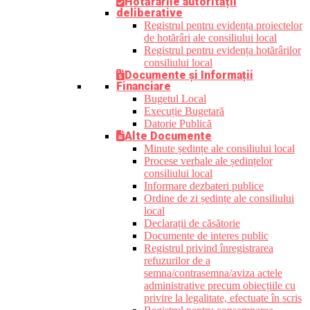
Hotărârile autorității
deliberative
Registrul pentru evidența proiectelor
de hotărâri ale consiliului local
Registrul pentru evidența hotărârilor
consiliului local
Documente și Informații
Financiare
Bugetul Local
Execuție Bugetară
Datorie Publică
Alte Documente
Minute ședințe ale consiliului local
Procese verbale ale ședințelor
consiliului local
Informare dezbateri publice
Ordine de zi ședințe ale consiliului
local
Declarații de căsătorie
Documente de interes public
Registrul privind înregistrarea
refuzurilor de a
semna/contrasemna/aviza actele
administrative precum obiecțiile cu
privire la legalitate, efectuate în scris