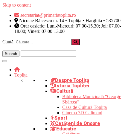
Skip to content
secretariat@primariatoplita.ro
Nicolae Bălcescu nr. 14 • Toplița • Harghita • 535700
Orar casierie: Luni-Miercuri: 07.00-15.30; Joi: 07.00-
18.00; Vineri: 07.00-13.00
Caută
Toplița
Despre Toplița
Istoria Topliței
Cultură
Biblioteca Municipală “George
Sbârcea”
Casa de Cultură Toplița
Cinema 3D Calimani
Sport
Cetățeni de Onoare
Educație