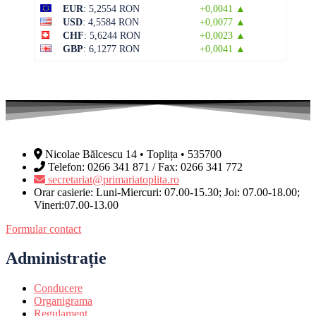
EUR
: 5,2554 RON
+0,0041 ▲
USD
: 4,5584 RON
+0,0077 ▲
CHF
: 5,6244 RON
+0,0023 ▲
GBP
: 6,1277 RON
+0,0041 ▲
Nicolae Bălcescu 14 • Toplița • 535700
Telefon: 0266 341 871 / Fax: 0266 341 772
secretariat@primariatoplita.ro
Orar casierie: Luni-Miercuri: 07.00-15.30; Joi: 07.00-18.00;
Vineri:07.00-13.00
Formular contact
Administrație
Conducere
Organigrama
Regulament