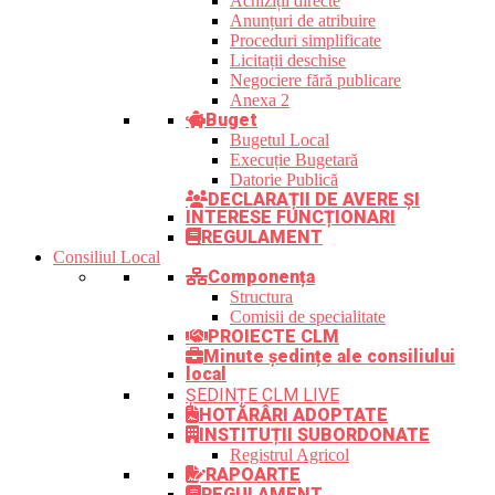
Achiziții directe
Anunțuri de atribuire
Proceduri simplificate
Licitații deschise
Negociere fără publicare
Anexa 2
Buget
Bugetul Local
Execuție Bugetară
Datorie Publică
DECLARAȚII DE AVERE ȘI
INTERESE FUNCȚIONARI
REGULAMENT
Consiliul Local
Componența
Structura
Comisii de specialitate
PROIECTE CLM
Minute ședințe ale consiliului
local
ȘEDINȚE CLM LIVE
HOTĂRÂRI ADOPTATE
INSTITUȚII SUBORDONATE
Registrul Agricol
RAPOARTE
REGULAMENT