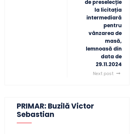
de preselecție
la licitația
intermediară
pentru
vânzarea de
masă,
lemnoasă din
data de
29.11.2024
Next post
PRIMAR: Buzilă Victor
Sebastian