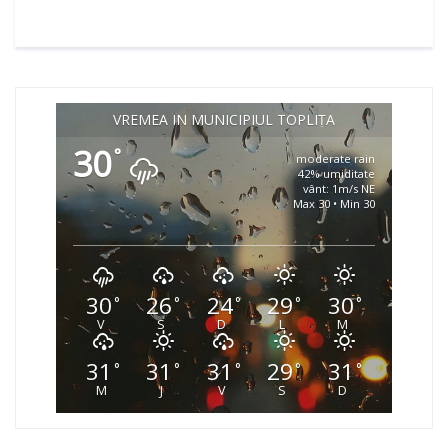
VREMEA ÎN MUNICIPIUL TOPLIȚA
30
°
moderate rain
42% umiditate
vânt: 1m/s NE
Max 30 • Min 30
30
26
24
29
30
°
°
°
°
°
V
S
D
L
M
31
31
31
29
31
°
°
°
°
°
M
J
V
S
D