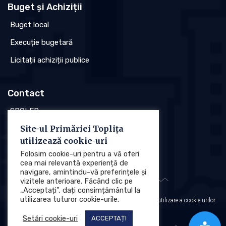
Buget și Achiziții
Buget local
Execuție bugetară
Licitații achiziții publice
Contact
SPCLEP
Site-ul Primăriei Toplița
Stare civilă
utilizează cookie-uri
Poliția locală
Folosim cookie-uri pentru a vă oferi
cea mai relevantă experiență de
navigare, amintindu-vă preferințele și
vizitele anterioare. Făcând clic pe
„Acceptați”, dați consimțământul la
utilizarea tuturor cookie-urile.
Protecția datelor cu caracter personal (GDPR)
Politica de utilizare a cookie-urilor
Setări cookie-uri
ACCEPTAȚI