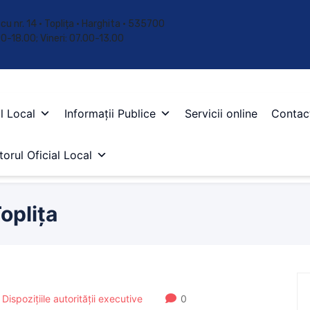
cu nr. 14 • Toplița • Harghita • 535700
.00-18.00; Vineri: 07.00-13.00
l Local
Informații Publice
Servicii online
Contac
orul Oficial Local
oplița
,
Dispozițiile autorității executive
0