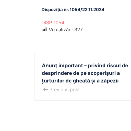
Dispoziția nr. 1054/22.11.2024
DISP 1054
Vizualizări:
327
Anunț important – privind riscul de
desprindere de pe acoperişuri a
ţurţurilor de gheaţă şi a zăpezii
Previous post