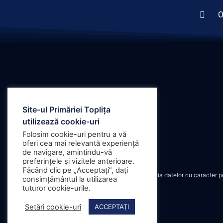
O
Site-ul Primăriei Toplița
utilizează cookie-uri
Folosim cookie-uri pentru a vă
oferi cea mai relevantă experiență
de navigare, amintindu-vă
preferințele și vizitele anterioare.
Făcând clic pe „Acceptați”, dați
Protecția datelor cu caracter 
consimțământul la utilizarea
tuturor cookie-urile.
Setări cookie-uri
ACCEPTAȚI