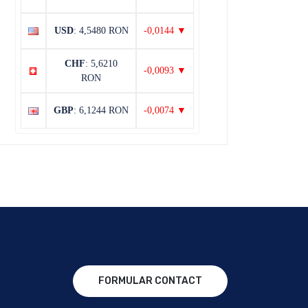
USD
: 4,5480 RON
-0,0144 ▼
CHF
: 5,6210
-0,0093 ▼
RON
GBP
: 6,1244 RON
-0,0074 ▼
FORMULAR CONTACT