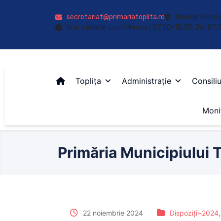
secretariat@primariatoplita.ro
Nicolae Bălces
Orar casierie: Luni-Miercuri: 07.00-15.30; Joi: 07
Toplița
Administrație
Consiliu
Monit
Primăria Municipiului T
22 noiembrie 2024
Dispoziții-2024