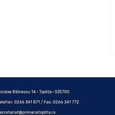
icolae Bălcescu 14 • Toplița • 535700
elefon: 0266 341 871 / Fax: 0266 341 772
ecretariat@primariatoplita.ro