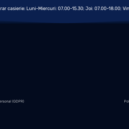
rar casierie: Luni-Miercuri: 07.00-15.30; Joi: 07.00-18.00; Vi
personal (GDPR)
Pol