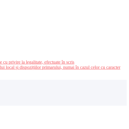
u privire la legalitate, efectuate în scris
ui local și dispozițiilor primarului, numai în cazul celor cu caracter