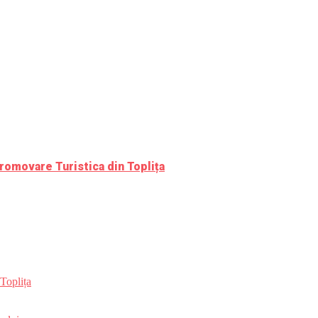
romovare Turistica din Toplița
Toplița