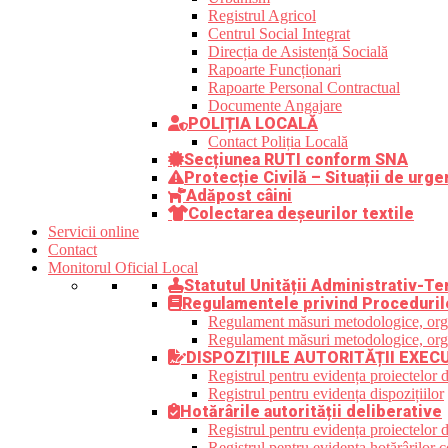
Registrul Agricol
Centrul Social Integrat
Direcția de Asistență Socială
Rapoarte Funcționari
Rapoarte Personal Contractual
Documente Angajare
POLIȚIA LOCALĂ
Contact Poliția Locală
Secțiunea RUTI conform SNA
Protecție Civilă – Situații de urge
Adăpost câini
Colectarea deșeurilor textile
Servicii online
Contact
Monitorul Oficial Local
Statutul Unității Administrativ-Ter
Regulamentele privind Proceduril
Regulament măsuri metodologice, organi
Regulament măsuri metodologice, organi
DISPOZIȚIILE AUTORITĂȚII EXEC
Registrul pentru evidența proiectelor d
Registrul pentru evidența dispozițiilor
Hotărârile autorității deliberative
Registrul pentru evidența proiectelor de
Registrul pentru evidența hotărârilor co