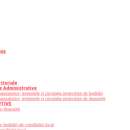
nță
itoriale
e Administrative
zatorice, termenele și circulația proiectelor de hotărâri
zatorice, termenele și circulația proiectelor de dispoziții
UTIVE
e dispoziții
 hotărâri ale consiliului local
nsiliului local