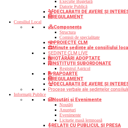
Execuție Bugetară
Datorie Publică
DECLARAȚII DE AVERE ȘI INTER
REGULAMENT
Consiliul Local
Componența
Structura
Comisii de specialitate
PROIECTE CLM
Minute ședințe ale consiliului loca
ȘEDINȚE CLM LIVE
HOTĂRÂRI ADOPTATE
INSTITUȚII SUBORDONATE
Registrul Agricol
RAPOARTE
REGULAMENT
DECLARAȚII DE AVERE ȘI INTERE
Procese verbale ale ședințelor consiliulu
Informații Publice
Noutăți și Evenimente
Noutăți
Anunțuri
Evenimente
Licitație masă lemnoasă
RELAȚII CU PUBLICUL ȘI PRESA