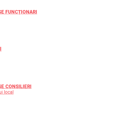
ESE FUNCȚIONARI
l
SE CONSILIERI
i local