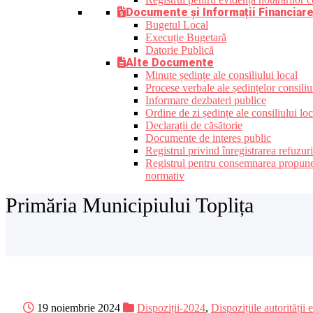
Documente și Informații Financiar
Bugetul Local
Execuție Bugetară
Datorie Publică
Alte Documente
Minute ședințe ale consiliului local
Procese verbale ale ședințelor consiliu
Informare dezbateri publice
Ordine de zi ședințe ale consiliului loc
Declarații de căsătorie
Documente de interes public
Registrul privind înregistrarea refuzur
Registrul pentru consemnarea propunerilo
normativ
Primăria Municipiului Toplița
19 noiembrie 2024
Dispoziții-2024
,
Dispozițiile autorității