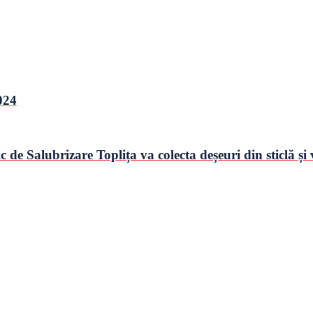
024
de Salubrizare Toplița va colecta deșeuri din sticlă și 