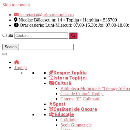
Skip to content
secretariat@primariatoplita.ro
Nicolae Bălcescu nr. 14 • Toplița • Harghita • 535700
Orar casierie: Luni-Miercuri: 07.00-15.30; Joi: 07.00-18.00;
Caută
Toplița
Despre Toplița
Istoria Topliței
Cultură
Biblioteca Municipală “George Sbârc
Casa de Cultură Toplița
Cinema 3D Calimani
Sport
Cetățeni de Onoare
Educație
Grădinițe
Școli Gimnaziale