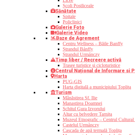
Licee
Școli Postliceale
Sănătate
Spitale
Policlinici
Galerie Foto
Galerie Video
Baze de Agrement
Centru Wellness – Băile Banffy
Ștrandul Bánffy
Ștrandul Urmánczy
Timp liber / Recreere activă
Trasee turistice şi cicloturistice
Centrul Național de Informare si P
Harta
PUG-GIS
Harta digitală a municipiului Toplița
Turism
Mânăstirea Sf. Ilie
Manastirea Doamnei
Schitul Gura Izvorului
Altar cu belvedere Tarnița
Muzeul Etnografic – Centrul Cultural 
Castelul Urmánczy
Cascada de apă termală Toplița