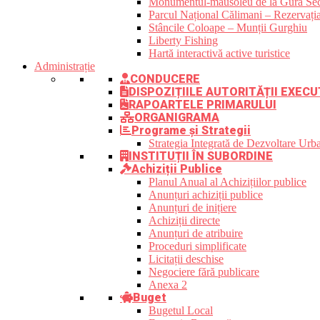
Monumentul-mausoleu de la Gura Sec
Parcul Național Călimani – Rezervația
Stâncile Coloape – Munții Gurghiu
Liberty Fishing
Hartă interactivă active turistice
Administrație
CONDUCERE
DISPOZIȚIILE AUTORITĂȚII EXECU
RAPOARTELE PRIMARULUI
ORGANIGRAMA
Programe și Strategii
Strategia Integrată de Dezvoltare Ur
INSTITUȚII ÎN SUBORDINE
Achiziții Publice
Planul Anual al Achizițiilor publice
Anunțuri achiziții publice
Anunțuri de inițiere
Achiziții directe
Anunțuri de atribuire
Proceduri simplificate
Licitații deschise
Negociere fără publicare
Anexa 2
Buget
Bugetul Local