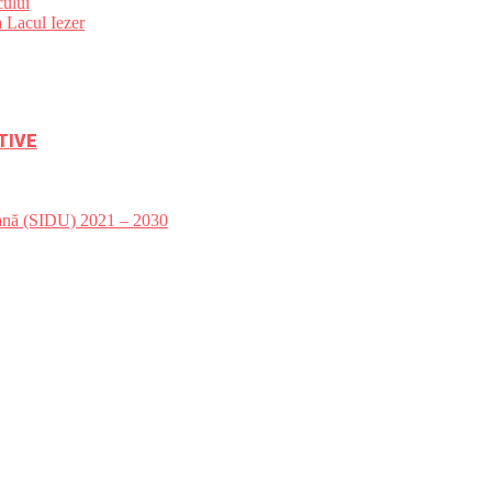
ului
 Lacul Iezer
TIVE
bană (SIDU) 2021 – 2030