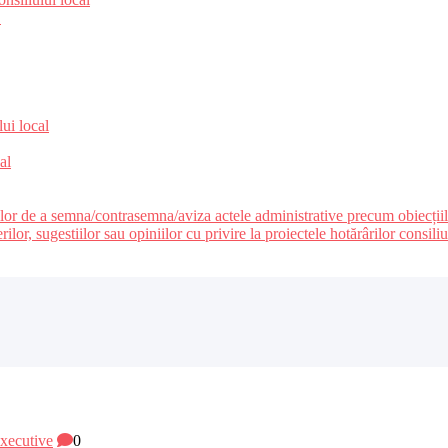
e
lui local
al
ilor de a semna/contrasemna/aviza actele administrative precum obiecțiile c
r, sugestiilor sau opiniilor cu privire la proiectele hotărârilor consiliul
 executive
0