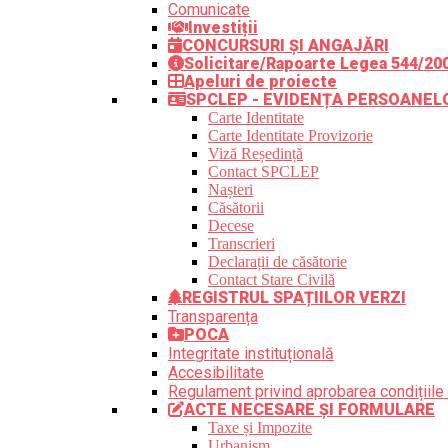
Comunicate
Investiții
CONCURSURI ȘI ANGAJĂRI
Solicitare/Rapoarte Legea 544/20
Apeluri de proiecte
SPCLEP - EVIDENȚA PERSOANEL
Carte Identitate
Carte Identitate Provizorie
Viză Reședință
Contact SPCLEP
Nașteri
Căsătorii
Decese
Transcrieri
Declarații de căsătorie
Contact Stare Civilă
REGISTRUL SPAȚIILOR VERZI
Transparența
POCA
Integritate instituțională
Accesibilitate
Regulament privind aprobarea condițiile 
ACTE NECESARE ȘI FORMULARE
Taxe și Impozite
Urbanism