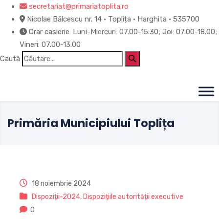
Skip
secretariat@primariatoplita.ro
to
Nicolae Bălcescu nr. 14 • Toplița • Harghita • 535700
content
Orar casierie: Luni-Miercuri: 07.00-15.30; Joi: 07.00-18.00;
Vineri: 07.00-13.00
Caută
Primăria Municipiului Toplița
18 noiembrie 2024
Dispoziții-2024
,
Dispozițiile autorității executive
0