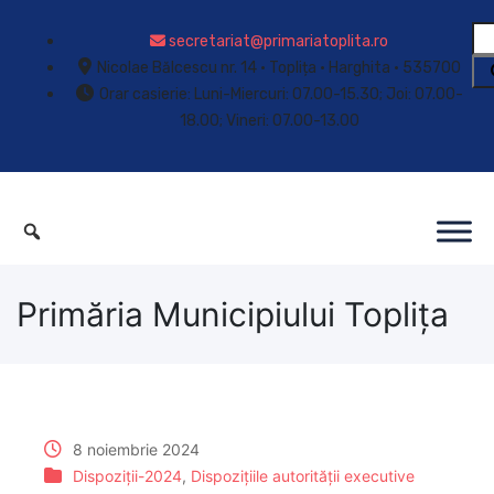
secretariat@primariatoplita.ro
Nicolae Bălcescu nr. 14 • Toplița • Harghita • 535700
Orar casierie: Luni-Miercuri: 07.00-15.30; Joi: 07.00-
18.00; Vineri: 07.00-13.00
Primăria Municipiului Toplița
8 noiembrie 2024
Dispoziții-2024
,
Dispozițiile autorității executive