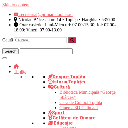
Skip to content
secretariat@primariatoplita.ro
Nicolae Bălcescu nr. 14 • Toplița • Harghita • 535700
Orar casierie: Luni-Miercuri: 07.00-15.30; Joi: 07.00-
18.00; Vineri: 07.00-13.00
Caută
Toplița
Despre Toplița
Istoria Topliței
Cultură
Biblioteca Municipală “George
Sbârcea”
Casa de Cultură Toplița
Cinema 3D Calimani
Sport
Cetățeni de Onoare
Educație