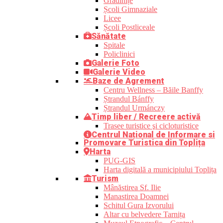
Grădinițe
Școli Gimnaziale
Licee
Școli Postliceale
Sănătate
Spitale
Policlinici
Galerie Foto
Galerie Video
Baze de Agrement
Centru Wellness – Băile Banffy
Ștrandul Bánffy
Ștrandul Urmánczy
Timp liber / Recreere activă
Trasee turistice şi cicloturistice
Centrul Național de Informare si
Promovare Turistica din Toplița
Harta
PUG-GIS
Harta digitală a municipiului Toplița
Turism
Mânăstirea Sf. Ilie
Manastirea Doamnei
Schitul Gura Izvorului
Altar cu belvedere Tarnița