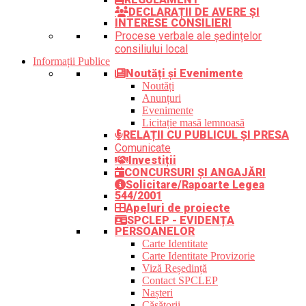
DECLARAȚII DE AVERE ȘI
INTERESE CONSILIERI
Procese verbale ale ședințelor
consiliului local
Informații Publice
Noutăți și Evenimente
Noutăți
Anunțuri
Evenimente
Licitație masă lemnoasă
RELAȚII CU PUBLICUL ȘI PRESA
Comunicate
Investiții
CONCURSURI ȘI ANGAJĂRI
Solicitare/Rapoarte Legea
544/2001
Apeluri de proiecte
SPCLEP - EVIDENȚA
PERSOANELOR
Carte Identitate
Carte Identitate Provizorie
Viză Reședință
Contact SPCLEP
Nașteri
Căsătorii