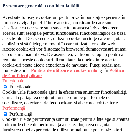
Prezentare generală a confidențialității
Acest site folosește cookie-uri pentru a vă îmbunătăți experiența în
timp ce navigați pe el. Dintre acestea, cookie-urile care sunt
clasificate ca necesare sunt stocate în browser-ul dvs. deoarece
acestea sunt esențiale pentru funcționarea funcționalităților de bază
ale site-ului. De asemenea, utilizăm cookie-uri terțe care ne ajută să
analizăm și să înțelegem modul în care utilizați acest site web.
Aceste cookie-uri vor fi stocate în browserul dumneavoastră numai
cu consimțământul dvs. De asemenea, va trebui să optați pentru a
renunța la aceste cookie-uri. Renunțarea la unele dintre aceste
cookie-uri poate afecta experiența de navigare. Puteți regăsi mai
multe detalii în
Politica de utilizare a cookie-urilor
și în
Politica
de Confidențialitate
Funcționale
Funcționale
Cookie-urile funcționale ajută la efectuarea anumitor funcționalități,
cum ar fi partajarea conținutului site-ului pe platformele de
socializare, colectarea de feedback-uri și alte caracteristici terțe.
Performanță
Performanță
Cookie-urile de performanță sunt utilizate pentru a înțelege și analiza
indexurile cheie de performanță ale site-ului, ceea ce ajută la
furnizarea unei experiențe de utilizator mai bune pentru vizitatori.