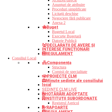
Achiziții directe
Anunțuri de atribuire
Proceduri simplificate
Licitații deschise
Negociere fără publicare
Anexa 2
Buget
Bugetul Local
Execuție Bugetară
Datorie Publică
DECLARAȚII DE AVERE ȘI
INTERESE FUNCȚIONARI
REGULAMENT
Consiliul Local
Componența
Structura
Comisii de specialitate
PROIECTE CLM
Minute ședințe ale consiliului
local
ȘEDINȚE CLM LIVE
HOTĂRÂRI ADOPTATE
INSTITUȚII SUBORDONATE
Registrul Agricol
RAPOARTE
REGULAMENT