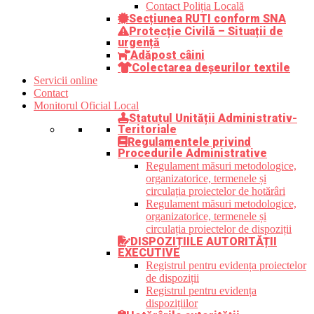
Contact Poliția Locală
Secțiunea RUTI conform SNA
Protecție Civilă – Situații de
urgență
Adăpost câini
Colectarea deșeurilor textile
Servicii online
Contact
Monitorul Oficial Local
Statutul Unității Administrativ-
Teritoriale
Regulamentele privind
Procedurile Administrative
Regulament măsuri metodologice,
organizatorice, termenele și
circulația proiectelor de hotărâri
Regulament măsuri metodologice,
organizatorice, termenele și
circulația proiectelor de dispoziții
DISPOZIȚIILE AUTORITĂȚII
EXECUTIVE
Registrul pentru evidența proiectelor
de dispoziții
Registrul pentru evidența
dispozițiilor