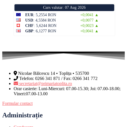
Curs valutar: 07 Aug 2026
EUR
: 5,2554 RON
+0,0041 ▲
USD
: 4,5584 RON
+0,0077 ▲
CHF
: 5,6244 RON
+0,0023 ▲
GBP
: 6,1277 RON
+0,0041 ▲
Nicolae Bălcescu 14 • Toplița • 535700
Telefon: 0266 341 871 / Fax: 0266 341 772
secretariat@primariatoplita.ro
Orar casierie: Luni-Miercuri: 07.00-15.30; Joi: 07.00-18.00;
Vineri:07.00-13.00
Formular contact
Administrație