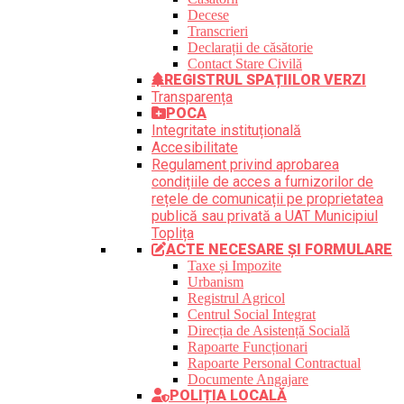
Decese
Transcrieri
Declarații de căsătorie
Contact Stare Civilă
REGISTRUL SPAȚIILOR VERZI
Transparența
POCA
Integritate instituțională
Accesibilitate
Regulament privind aprobarea
condițiile de acces a furnizorilor de
rețele de comunicații pe proprietatea
publică sau privată a UAT Municipiul
Toplița
ACTE NECESARE ȘI FORMULARE
Taxe și Impozite
Urbanism
Registrul Agricol
Centrul Social Integrat
Direcția de Asistență Socială
Rapoarte Funcționari
Rapoarte Personal Contractual
Documente Angajare
POLIȚIA LOCALĂ