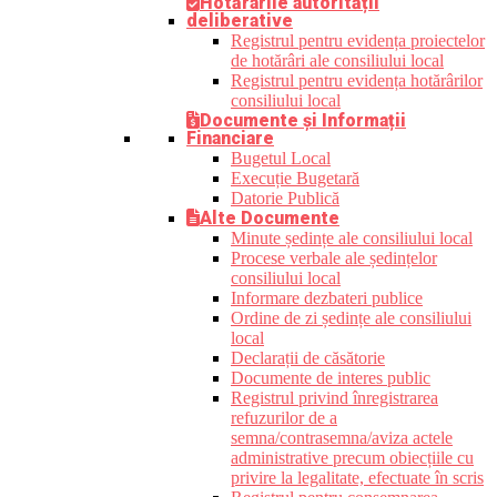
Hotărârile autorității
deliberative
Registrul pentru evidența proiectelor
de hotărâri ale consiliului local
Registrul pentru evidența hotărârilor
consiliului local
Documente și Informații
Financiare
Bugetul Local
Execuție Bugetară
Datorie Publică
Alte Documente
Minute ședințe ale consiliului local
Procese verbale ale ședințelor
consiliului local
Informare dezbateri publice
Ordine de zi ședințe ale consiliului
local
Declarații de căsătorie
Documente de interes public
Registrul privind înregistrarea
refuzurilor de a
semna/contrasemna/aviza actele
administrative precum obiecțiile cu
privire la legalitate, efectuate în scris