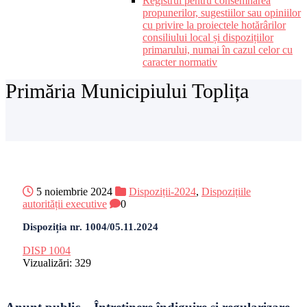
Registrul pentru consemnarea
propunerilor, sugestiilor sau opiniilor
cu privire la proiectele hotărârilor
consiliului local și dispozițiilor
primarului, numai în cazul celor cu
caracter normativ
Primăria Municipiului Toplița
5 noiembrie 2024
Dispoziții-2024
,
Dispozițiile
autorității executive
0
Dispoziția nr. 1004/05.11.2024
DISP 1004
Vizualizări:
329