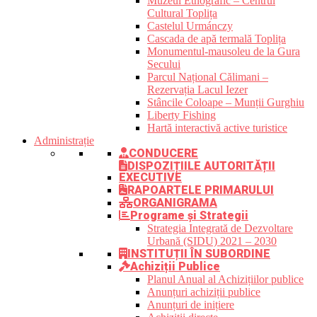
Muzeul Etnografic – Centrul
Cultural Toplița
Castelul Urmánczy
Cascada de apă termală Toplița
Monumentul-mausoleu de la Gura
Secului
Parcul Național Călimani –
Rezervația Lacul Iezer
Stâncile Coloape – Munții Gurghiu
Liberty Fishing
Hartă interactivă active turistice
Administrație
CONDUCERE
DISPOZIȚIILE AUTORITĂȚII
EXECUTIVE
RAPOARTELE PRIMARULUI
ORGANIGRAMA
Programe și Strategii
Strategia Integrată de Dezvoltare
Urbană (SIDU) 2021 – 2030
INSTITUȚII ÎN SUBORDINE
Achiziții Publice
Planul Anual al Achizițiilor publice
Anunțuri achiziții publice
Anunțuri de inițiere