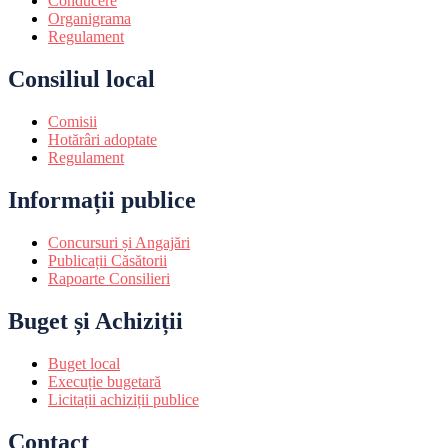
Conducere
Organigrama
Regulament
Consiliul local
Comisii
Hotărâri adoptate
Regulament
Informații publice
Concursuri și Angajări
Publicații Căsătorii
Rapoarte Consilieri
Buget și Achiziții
Buget local
Execuție bugetară
Licitații achiziții publice
Contact