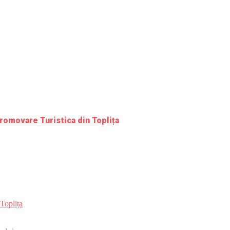
romovare Turistica din Toplița
Toplița