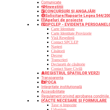
Comunicate
Investiții
CONCURSURI ȘI ANGAJĂRI
Solicitare/Rapoarte Legea 544/20
Apeluri de proiecte
SPCLEP - EVIDENȚA PERSOANEL
Carte Identitate
Carte Identitate Provizorie
Viză Reședință
Contact SPCLEP
Nașteri
Căsătorii
Decese
Transcrieri
Declarații de căsătorie
Contact Stare Civilă
REGISTRUL SPAȚIILOR VERZI
Transparența
POCA
Integritate instituțională
Accesibilitate
Regulament privind aprobarea condițiile 
ACTE NECESARE ȘI FORMULARE
Taxe și Impozite
Urbanism