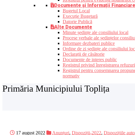
Documente și Informații Financiar
Bugetul Local
Execuție Bugetară
Datorie Publică
Alte Documente
Minute ședințe ale consiliului local
Procese verbale ale ședințelor consiliu
Informare dezbateri publice
Ordine de zi ședințe ale consiliului loc
Declarații de căsătorie
Documente de interes public
Registrul privind înregistrarea refuzur
Registrul pentru consemnarea propunerilo
normativ
Primăria Municipiului Toplița
17 august 2022
Anunțuri
,
Dispoziții-2022
,
Dispozițiile auto