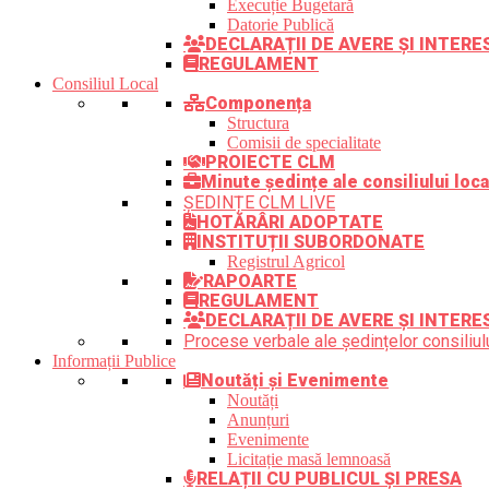
Execuție Bugetară
Datorie Publică
DECLARAȚII DE AVERE ȘI INTER
REGULAMENT
Consiliul Local
Componența
Structura
Comisii de specialitate
PROIECTE CLM
Minute ședințe ale consiliului loca
ȘEDINȚE CLM LIVE
HOTĂRÂRI ADOPTATE
INSTITUȚII SUBORDONATE
Registrul Agricol
RAPOARTE
REGULAMENT
DECLARAȚII DE AVERE ȘI INTERE
Procese verbale ale ședințelor consiliulu
Informații Publice
Noutăți și Evenimente
Noutăți
Anunțuri
Evenimente
Licitație masă lemnoasă
RELAȚII CU PUBLICUL ȘI PRESA