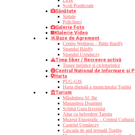
Licee
Școli Postliceale
Sănătate
Spitale
Policlinici
Galerie Foto
Galerie Video
Baze de Agrement
Centru Wellness – Băile Banffy
Ștrandul Bánffy
Ștrandul Urmánczy
Timp liber / Recreere activă
Trasee turistice şi cicloturistice
Centrul Național de Informare si P
Harta
PUG-GIS
Harta digitală a municipiului Toplița
Turism
Mânăstirea Sf. Ilie
Manastirea Doamnei
Schitul Gura Izvorului
Altar cu belvedere Tarnița
Muzeul Etnografic – Centrul Cultural 
Castelul Urmánczy
Cascada de apă termală Toplița