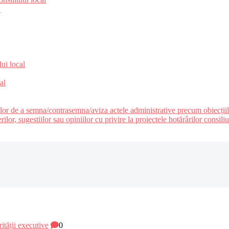
e
lui local
al
ilor de a semna/contrasemna/aviza actele administrative precum obiecțiile c
r, sugestiilor sau opiniilor cu privire la proiectele hotărârilor consiliul
rității executive
0