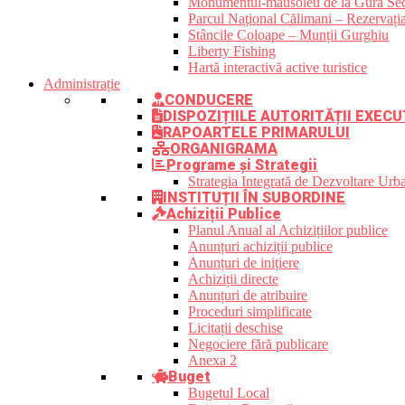
Monumentul-mausoleu de la Gura Sec
Parcul Național Călimani – Rezervația
Stâncile Coloape – Munții Gurghiu
Liberty Fishing
Hartă interactivă active turistice
Administrație
CONDUCERE
DISPOZIȚIILE AUTORITĂȚII EXECU
RAPOARTELE PRIMARULUI
ORGANIGRAMA
Programe și Strategii
Strategia Integrată de Dezvoltare Ur
INSTITUȚII ÎN SUBORDINE
Achiziții Publice
Planul Anual al Achizițiilor publice
Anunțuri achiziții publice
Anunțuri de inițiere
Achiziții directe
Anunțuri de atribuire
Proceduri simplificate
Licitații deschise
Negociere fără publicare
Anexa 2
Buget
Bugetul Local