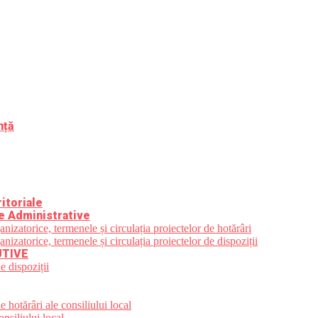
nță
itoriale
e Administrative
zatorice, termenele și circulația proiectelor de hotărâri
zatorice, termenele și circulația proiectelor de dispoziții
UTIVE
e dispoziții
 hotărâri ale consiliului local
nsiliului local