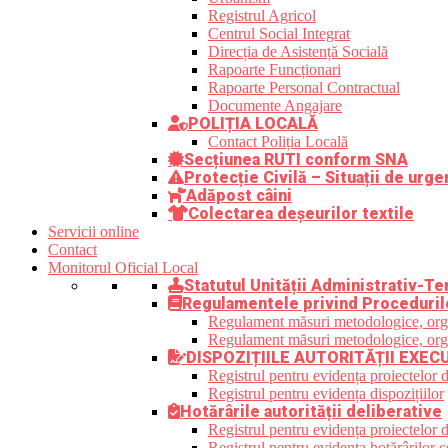
Registrul Agricol
Centrul Social Integrat
Direcția de Asistență Socială
Rapoarte Funcționari
Rapoarte Personal Contractual
Documente Angajare
POLIȚIA LOCALĂ
Contact Poliția Locală
Secțiunea RUTI conform SNA
Protecție Civilă – Situații de urge
Adăpost câini
Colectarea deșeurilor textile
Servicii online
Contact
Monitorul Oficial Local
Statutul Unității Administrativ-Ter
Regulamentele privind Proceduril
Regulament măsuri metodologice, organi
Regulament măsuri metodologice, organi
DISPOZIȚIILE AUTORITĂȚII EXEC
Registrul pentru evidența proiectelor d
Registrul pentru evidența dispozițiilor
Hotărârile autorității deliberative
Registrul pentru evidența proiectelor de
Registrul pentru evidența hotărârilor co