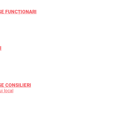
ESE FUNCȚIONARI
l
SE CONSILIERI
i local