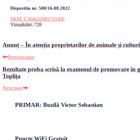
Dispozitia nr. 580/16.08.2022
SKM_C364e22081710360
Vizualizări:
728
Anunț – În atenția proprietarilor de animale și culturi
Previous post
Rezultate proba scrisă la examenul de promovare în gr
Toplița
Next post
PRIMAR: Buzilă Victor Sebastian
Puncte WiFi Gratuit