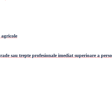
 agricole
ade sau trepte profesionale imediat superioare a perso