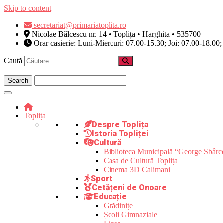
Skip to content
secretariat@primariatoplita.ro
Nicolae Bălcescu nr. 14 • Toplița • Harghita • 535700
Orar casierie: Luni-Miercuri: 07.00-15.30; Joi: 07.00-18.00;
Caută
Toplița
Despre Toplița
Istoria Topliței
Cultură
Biblioteca Municipală “George Sbârc
Casa de Cultură Toplița
Cinema 3D Calimani
Sport
Cetățeni de Onoare
Educație
Grădinițe
Școli Gimnaziale