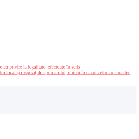
u privire la legalitate, efectuate în scris
ui local și dispozițiilor primarului, numai în cazul celor cu caracter