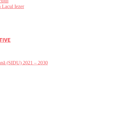
ului
 Lacul Iezer
TIVE
bană (SIDU) 2021 – 2030