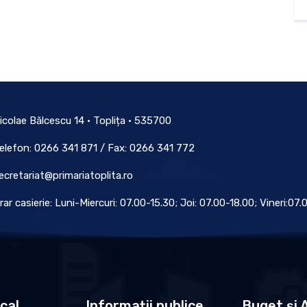
icolae Bălcescu 14 • Toplița • 535700
elefon: 0266 341 871 / Fax: 0266 341 772
ecretariat@primariatoplita.ro
rar casierie: Luni-Miercuri: 07.00-15.30; Joi: 07.00-18.00; Vineri:07
ocal
Informații publice
Buget și A