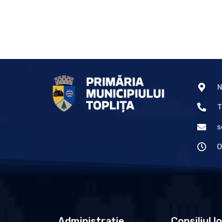
N
T
s
O
Administrație
Consiliul l