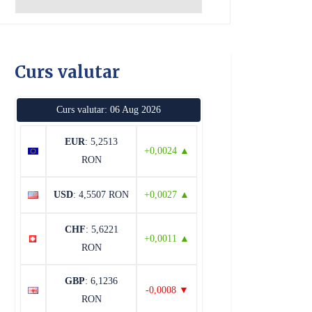
Curs valutar
Curs valutar: 06 Aug 2026
EUR
: 5,2513
+0,0024 ▲
RON
USD
: 4,5507 RON
+0,0027 ▲
CHF
: 5,6221
+0,0011 ▲
RON
GBP
: 6,1236
-0,0008 ▼
RON