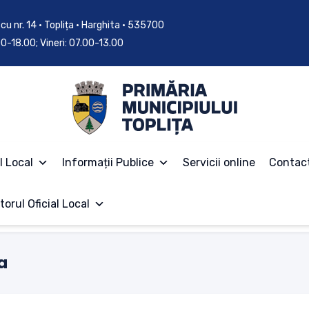
cu nr. 14 • Toplița • Harghita • 535700
.00-18.00; Vineri: 07.00-13.00
l Local
Informații Publice
Servicii online
Contac
torul Oficial Local
a