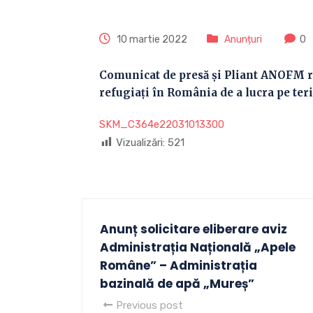
10 martie 2022
Anunțuri
0
Comunicat de presă și Pliant ANOFM ref
refugiați în România de a lucra pe teri
SKM_C364e22031013300
Vizualizări:
521
Anunț solicitare eliberare aviz
Administrația Națională „Apele
Române” – Administrația
bazinală de apă „Mureș”
Previous post