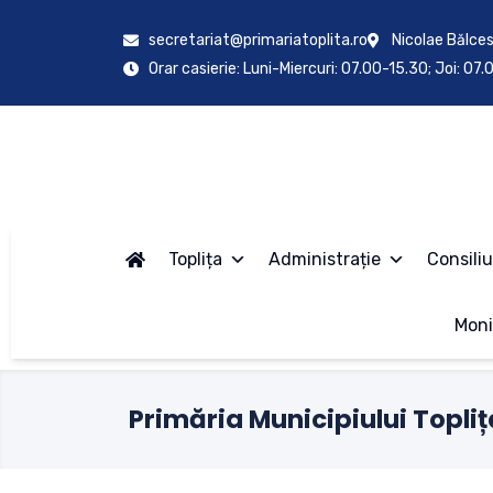
secretariat@primariatoplita.ro
Nicolae Bălces
Orar casierie: Luni-Miercuri: 07.00-15.30; Joi: 07
Toplița
Administrație
Consiliu
Moni
Primăria Municipiului Topliț