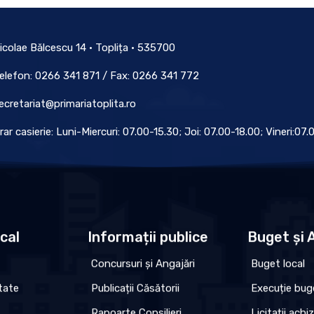
icolae Bălcescu 14 • Toplița • 535700
elefon: 0266 341 871 / Fax: 0266 341 772
ecretariat@primariatoplita.ro
rar casierie: Luni-Miercuri: 07.00-15.30; Joi: 07.00-18.00; Vineri:07
ocal
Informații publice
Buget și A
Concursuri și Angajări
Buget local
tate
Publicații Căsătorii
Execuție bug
Rapoarte Consilieri
Licitații achiz