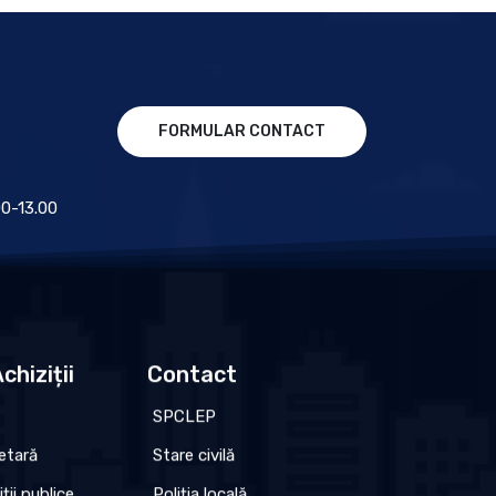
FORMULAR CONTACT
.00-13.00
chiziții
Contact
SPCLEP
etară
Stare civilă
iții publice
Poliția locală