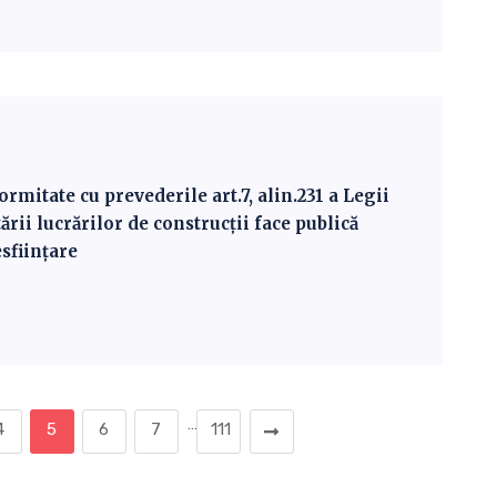
mitate cu prevederile art.7, alin.231 a Legii
ării lucrărilor de construcţii face publică
sființare
…
4
5
6
7
111