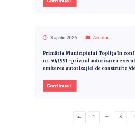
Continue
8 aprilie 2026
Anunțuri
Primăria Municipiului Toplița în confor
nr. 50/1991 -privind autorizarea execut
emiterea autorizaţiei de construire /de
Continue
……
1
3