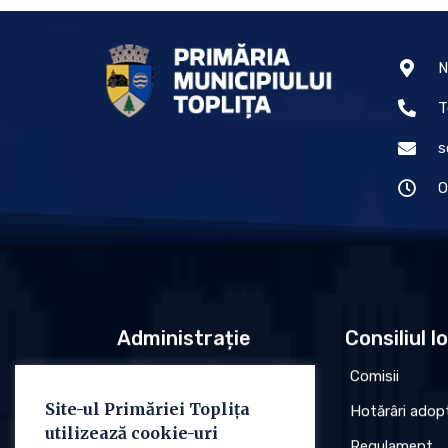
N
T
s
O
Administrație
Consiliul l
Conducere
Comisii
Site-ul Primăriei Toplița
Organigrama
Hotărâri adop
utilizează cookie-uri
Regulament
Regulament