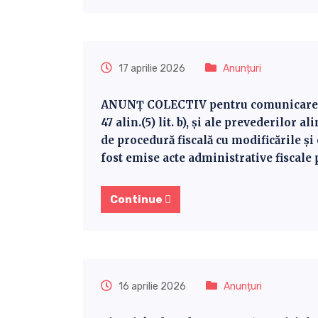
17 aprilie 2026
Anunțuri
ANUNȚ COLECTIV pentru comunicarea pr
47 alin.(5) lit. b), și ale prevederilor a
de procedură fiscală cu modificările ș
fost emise acte administrative fiscale
Continue
16 aprilie 2026
Anunțuri