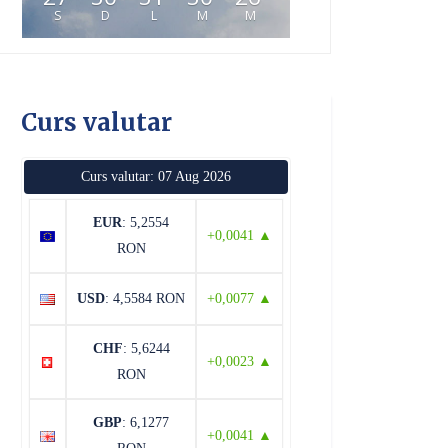
S
D
L
M
M
Curs valutar
Curs valutar: 07 Aug 2026
EUR
: 5,2554
+0,0041 ▲
RON
USD
: 4,5584 RON
+0,0077 ▲
CHF
: 5,6244
+0,0023 ▲
RON
GBP
: 6,1277
+0,0041 ▲