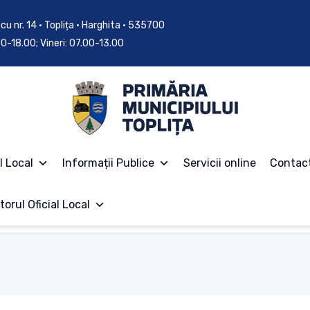
cu nr. 14 • Toplița • Harghita • 535700
.00-18.00; Vineri: 07.00-13.00
l Local
Informații Publice
Servicii online
Contac
torul Oficial Local