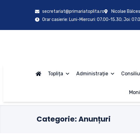
secretariat@primariatoplita.ro
Nicolae Bălces
Orar casierie: Luni-Miercuri: 07.00-15.30; Joi: 07
Toplița
Administrație
Consiliu
Moni
Categorie:
Anunțuri