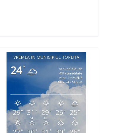
VREMEA ÎN MUNICIPIUL TOPLIȚA
24
°
broken clouds
49% umiditate
vânt: 1m/s ENE
Max 24 • Min 24
29
31
29
26
25
°
°
°
°
°
L
M
M
J
V
27
30
31
30
26
°
°
°
°
°