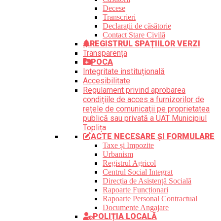
Decese
Transcrieri
Declarații de căsătorie
Contact Stare Civilă
REGISTRUL SPAȚIILOR VERZI
Transparența
POCA
Integritate instituțională
Accesibilitate
Regulament privind aprobarea
condițiile de acces a furnizorilor de
rețele de comunicații pe proprietatea
publică sau privată a UAT Municipiul
Toplița
ACTE NECESARE ȘI FORMULARE
Taxe și Impozite
Urbanism
Registrul Agricol
Centrul Social Integrat
Direcția de Asistență Socială
Rapoarte Funcționari
Rapoarte Personal Contractual
Documente Angajare
POLIȚIA LOCALĂ