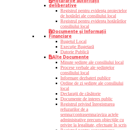
Hotărârile autorității
deliberative
Registrul pentru evidența proiectelor
de hotărâri ale consiliului local
Registrul pentru evidența hotărârilor
consiliului local
Documente și Informații
Financiare
Bugetul Local
Execuție Bugetară
Datorie Publică
Alte Documente
Minute ședințe ale consiliului local
Procese verbale ale ședințelor
consiliului local
Informare dezbateri publice
Ordine de zi ședințe ale consiliului
local
Declarații de căsătorie
Documente de interes public
Registrul privind înregistrarea
refuzurilor de a
semna/contrasemna/aviza actele
administrative precum obiecțiile cu
privire la legalitate, efectuate în scris