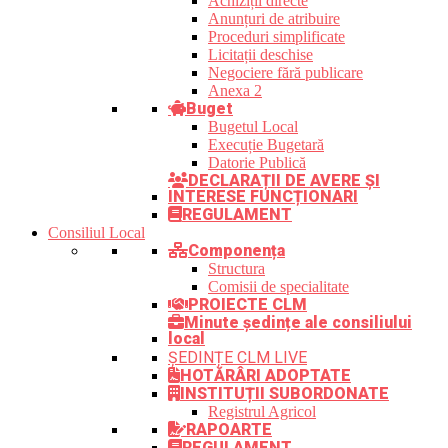
Achiziții directe
Anunțuri de atribuire
Proceduri simplificate
Licitații deschise
Negociere fără publicare
Anexa 2
Buget
Bugetul Local
Execuție Bugetară
Datorie Publică
DECLARAȚII DE AVERE ȘI
INTERESE FUNCȚIONARI
REGULAMENT
Consiliul Local
Componența
Structura
Comisii de specialitate
PROIECTE CLM
Minute ședințe ale consiliului
local
ȘEDINȚE CLM LIVE
HOTĂRÂRI ADOPTATE
INSTITUȚII SUBORDONATE
Registrul Agricol
RAPOARTE
REGULAMENT