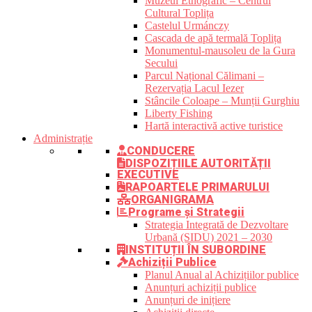
Muzeul Etnografic – Centrul
Cultural Toplița
Castelul Urmánczy
Cascada de apă termală Toplița
Monumentul-mausoleu de la Gura
Secului
Parcul Național Călimani –
Rezervația Lacul Iezer
Stâncile Coloape – Munții Gurghiu
Liberty Fishing
Hartă interactivă active turistice
Administrație
CONDUCERE
DISPOZIȚIILE AUTORITĂȚII
EXECUTIVE
RAPOARTELE PRIMARULUI
ORGANIGRAMA
Programe și Strategii
Strategia Integrată de Dezvoltare
Urbană (SIDU) 2021 – 2030
INSTITUȚII ÎN SUBORDINE
Achiziții Publice
Planul Anual al Achizițiilor publice
Anunțuri achiziții publice
Anunțuri de inițiere