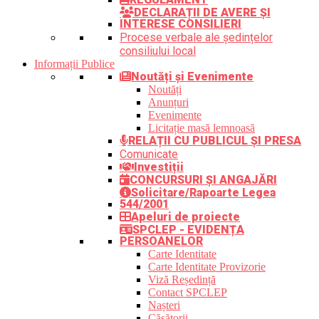
DECLARAȚII DE AVERE ȘI
INTERESE CONSILIERI
Procese verbale ale ședințelor
consiliului local
Informații Publice
Noutăți și Evenimente
Noutăți
Anunțuri
Evenimente
Licitație masă lemnoasă
RELAȚII CU PUBLICUL ȘI PRESA
Comunicate
Investiții
CONCURSURI ȘI ANGAJĂRI
Solicitare/Rapoarte Legea
544/2001
Apeluri de proiecte
SPCLEP - EVIDENȚA
PERSOANELOR
Carte Identitate
Carte Identitate Provizorie
Viză Reședință
Contact SPCLEP
Nașteri
Căsătorii