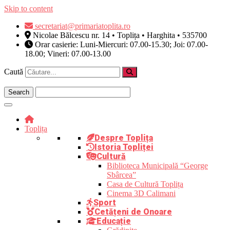
Skip to content
secretariat@primariatoplita.ro
Nicolae Bălcescu nr. 14 • Toplița • Harghita • 535700
Orar casierie: Luni-Miercuri: 07.00-15.30; Joi: 07.00-
18.00; Vineri: 07.00-13.00
Caută
Toplița
Despre Toplița
Istoria Topliței
Cultură
Biblioteca Municipală “George
Sbârcea”
Casa de Cultură Toplița
Cinema 3D Calimani
Sport
Cetățeni de Onoare
Educație