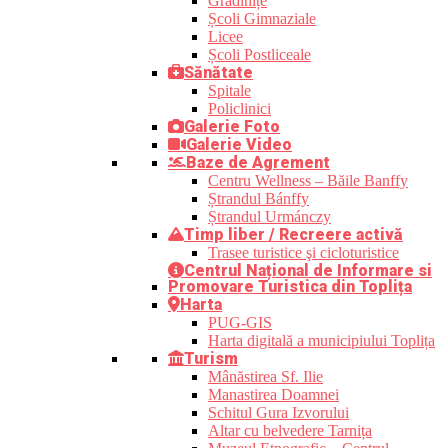
Grădinițe
Școli Gimnaziale
Licee
Școli Postliceale
Sănătate
Spitale
Policlinici
Galerie Foto
Galerie Video
Baze de Agrement
Centru Wellness – Băile Banffy
Ștrandul Bánffy
Ștrandul Urmánczy
Timp liber / Recreere activă
Trasee turistice şi cicloturistice
Centrul Național de Informare si
Promovare Turistica din Toplița
Harta
PUG-GIS
Harta digitală a municipiului Toplița
Turism
Mânăstirea Sf. Ilie
Manastirea Doamnei
Schitul Gura Izvorului
Altar cu belvedere Tarnița