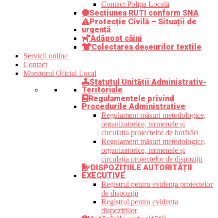
Contact Poliția Locală
Secțiunea RUTI conform SNA
Protecție Civilă – Situații de
urgență
Adăpost câini
Colectarea deșeurilor textile
Servicii online
Contact
Monitorul Oficial Local
Statutul Unității Administrativ-
Teritoriale
Regulamentele privind
Procedurile Administrative
Regulament măsuri metodologice,
organizatorice, termenele și
circulația proiectelor de hotărâri
Regulament măsuri metodologice,
organizatorice, termenele și
circulația proiectelor de dispoziții
DISPOZIȚIILE AUTORITĂȚII
EXECUTIVE
Registrul pentru evidența proiectelor
de dispoziții
Registrul pentru evidența
dispozițiilor