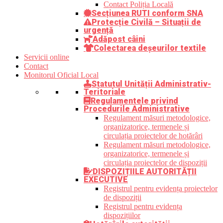
Contact Poliția Locală
Secțiunea RUTI conform SNA
Protecție Civilă – Situații de
urgență
Adăpost câini
Colectarea deșeurilor textile
Servicii online
Contact
Monitorul Oficial Local
Statutul Unității Administrativ-
Teritoriale
Regulamentele privind
Procedurile Administrative
Regulament măsuri metodologice,
organizatorice, termenele și
circulația proiectelor de hotărâri
Regulament măsuri metodologice,
organizatorice, termenele și
circulația proiectelor de dispoziții
DISPOZIȚIILE AUTORITĂȚII
EXECUTIVE
Registrul pentru evidența proiectelor
de dispoziții
Registrul pentru evidența
dispozițiilor