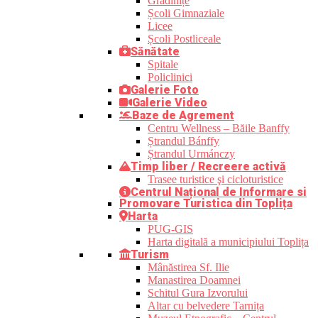
Grădinițe
Școli Gimnaziale
Licee
Școli Postliceale
Sănătate
Spitale
Policlinici
Galerie Foto
Galerie Video
Baze de Agrement
Centru Wellness – Băile Banffy
Ștrandul Bánffy
Ștrandul Urmánczy
Timp liber / Recreere activă
Trasee turistice şi cicloturistice
Centrul Național de Informare si
Promovare Turistica din Toplița
Harta
PUG-GIS
Harta digitală a municipiului Toplița
Turism
Mânăstirea Sf. Ilie
Manastirea Doamnei
Schitul Gura Izvorului
Altar cu belvedere Tarnița