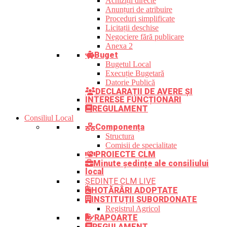
Achiziții directe
Anunțuri de atribuire
Proceduri simplificate
Licitații deschise
Negociere fără publicare
Anexa 2
Buget
Bugetul Local
Execuție Bugetară
Datorie Publică
DECLARAȚII DE AVERE ȘI
INTERESE FUNCȚIONARI
REGULAMENT
Consiliul Local
Componența
Structura
Comisii de specialitate
PROIECTE CLM
Minute ședințe ale consiliului
local
ȘEDINȚE CLM LIVE
HOTĂRÂRI ADOPTATE
INSTITUȚII SUBORDONATE
Registrul Agricol
RAPOARTE
REGULAMENT