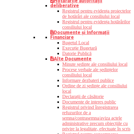
Hotărârile autorității
deliberative
Registrul pentru evidența proiectelor
de hotărâri ale consiliului local
Registrul pentru evidența hotărârilor
consiliului local
Documente și Informații
Financiare
Bugetul Local
Execuție Bugetară
Datorie Publică
Alte Documente
Minute ședințe ale consiliului local
Procese verbale ale ședințelor
consiliului local
Informare dezbateri publice
Ordine de zi ședințe ale consiliului
local
Declarații de căsătorie
Documente de interes public
Registrul privind înregistrarea
refuzurilor de a
semna/contrasemna/aviza actele
administrative precum obiecțiile cu
privire la legalitate, efectuate în scris