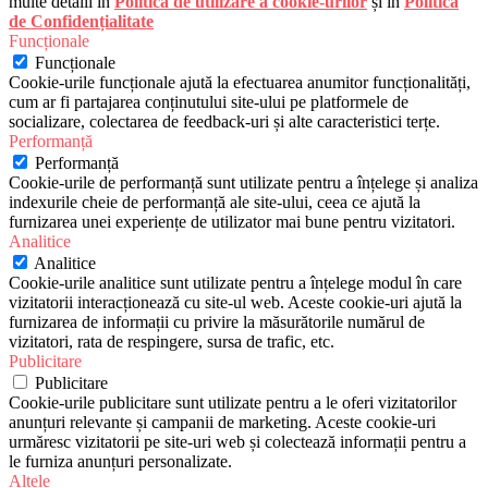
multe detalii în
Politica de utilizare a cookie-urilor
și în
Politica
de Confidențialitate
Funcționale
Funcționale
Cookie-urile funcționale ajută la efectuarea anumitor funcționalități,
cum ar fi partajarea conținutului site-ului pe platformele de
socializare, colectarea de feedback-uri și alte caracteristici terțe.
Performanță
Performanță
Cookie-urile de performanță sunt utilizate pentru a înțelege și analiza
indexurile cheie de performanță ale site-ului, ceea ce ajută la
furnizarea unei experiențe de utilizator mai bune pentru vizitatori.
Analitice
Analitice
Cookie-urile analitice sunt utilizate pentru a înțelege modul în care
vizitatorii interacționează cu site-ul web. Aceste cookie-uri ajută la
furnizarea de informații cu privire la măsurătorile numărul de
vizitatori, rata de respingere, sursa de trafic, etc.
Publicitare
Publicitare
Cookie-urile publicitare sunt utilizate pentru a le oferi vizitatorilor
anunțuri relevante și campanii de marketing. Aceste cookie-uri
urmăresc vizitatorii pe site-uri web și colectează informații pentru a
le furniza anunțuri personalizate.
Altele