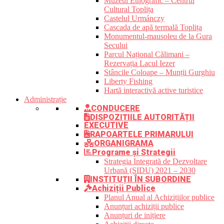
Muzeul Etnografic – Centrul
Cultural Toplița
Castelul Urmánczy
Cascada de apă termală Toplița
Monumentul-mausoleu de la Gura
Secului
Parcul Național Călimani –
Rezervația Lacul Iezer
Stâncile Coloape – Munții Gurghiu
Liberty Fishing
Hartă interactivă active turistice
Administrație
CONDUCERE
DISPOZIȚIILE AUTORITĂȚII
EXECUTIVE
RAPOARTELE PRIMARULUI
ORGANIGRAMA
Programe și Strategii
Strategia Integrată de Dezvoltare
Urbană (SIDU) 2021 – 2030
INSTITUȚII ÎN SUBORDINE
Achiziții Publice
Planul Anual al Achizițiilor publice
Anunțuri achiziții publice
Anunțuri de inițiere