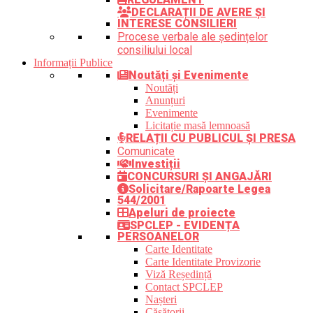
DECLARAȚII DE AVERE ȘI
INTERESE CONSILIERI
Procese verbale ale ședințelor
consiliului local
Informații Publice
Noutăți și Evenimente
Noutăți
Anunțuri
Evenimente
Licitație masă lemnoasă
RELAȚII CU PUBLICUL ȘI PRESA
Comunicate
Investiții
CONCURSURI ȘI ANGAJĂRI
Solicitare/Rapoarte Legea
544/2001
Apeluri de proiecte
SPCLEP - EVIDENȚA
PERSOANELOR
Carte Identitate
Carte Identitate Provizorie
Viză Reședință
Contact SPCLEP
Nașteri
Căsătorii