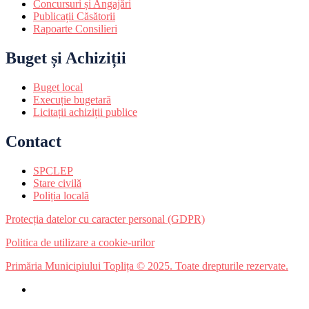
Concursuri și Angajări
Publicații Căsătorii
Rapoarte Consilieri
Buget și Achiziții
Buget local
Execuție bugetară
Licitații achiziții publice
Contact
SPCLEP
Stare civilă
Poliția locală
Protecția datelor cu caracter personal (GDPR)
Politica de utilizare a cookie-urilor
Primăria Municipiului Toplița © 2025. Toate drepturile rezervate.