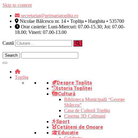
Skip to content
secretariat@primariatoplita.ro
Nicolae Bălcescu nr. 14 • Toplița • Harghita • 535700
Orar casierie: Luni-Miercuri: 07.00-15.30; Joi: 07.00-
18.00; Vineri: 07.00-13.00
Caută
Toplița
Despre Toplița
Istoria Topliței
Cultură
Biblioteca Municipală “George
Sbârcea”
Casa de Cultură Toplița
Cinema 3D Calimani
Sport
Cetățeni de Onoare
Educație