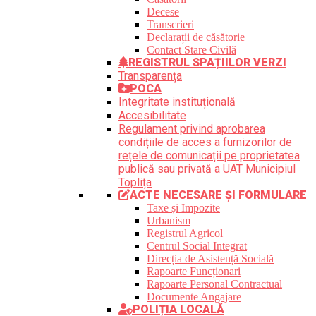
Decese
Transcrieri
Declarații de căsătorie
Contact Stare Civilă
REGISTRUL SPAȚIILOR VERZI
Transparența
POCA
Integritate instituțională
Accesibilitate
Regulament privind aprobarea
condițiile de acces a furnizorilor de
rețele de comunicații pe proprietatea
publică sau privată a UAT Municipiul
Toplița
ACTE NECESARE ȘI FORMULARE
Taxe și Impozite
Urbanism
Registrul Agricol
Centrul Social Integrat
Direcția de Asistență Socială
Rapoarte Funcționari
Rapoarte Personal Contractual
Documente Angajare
POLIȚIA LOCALĂ