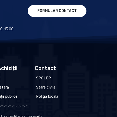
FORMULAR CONTACT
.00-13.00
chiziții
Contact
SPCLEP
etară
Stare civilă
iții publice
Poliția locală
olitica de utilizare a cookie-urilor