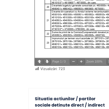
Page
1
/
3
Zoom
100%
Vizualizări:
723
Situatia actiunilor / partilor
sociale detinute direct / indirect