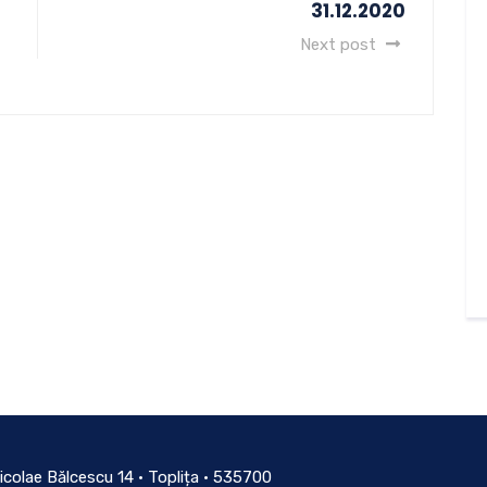
31.12.2020
Next post
icolae Bălcescu 14 • Toplița • 535700