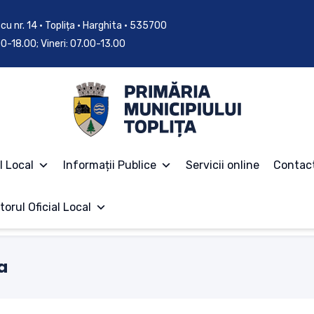
cu nr. 14 • Toplița • Harghita • 535700
.00-18.00; Vineri: 07.00-13.00
l Local
Informații Publice
Servicii online
Contac
torul Oficial Local
a