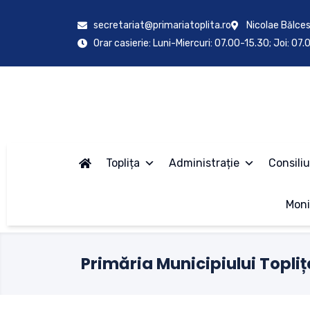
secretariat@primariatoplita.ro
Nicolae Bălces
Orar casierie: Luni-Miercuri: 07.00-15.30; Joi: 07
Toplița
Administrație
Consiliu
Moni
Primăria Municipiului Topliț