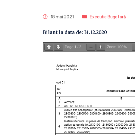
18 mai 2021
Execuție Bugetară
Bilant la data de: 31.12.2020
Page
1
/
3
Zoom
100%