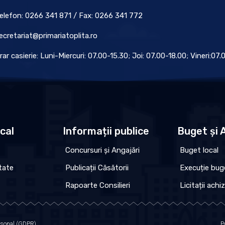
elefon: 0266 341 871 / Fax: 0266 341 772
ecretariat@primariatoplita.ro
rar casierie: Luni-Miercuri: 07.00-15.30; Joi: 07.00-18.00; Vineri:07
ocal
Informații publice
Buget și A
Concursuri și Angajări
Buget local
tate
Publicații Căsătorii
Execuție bug
Rapoarte Consilieri
Licitații achiz
ersonal (GDPR)
P