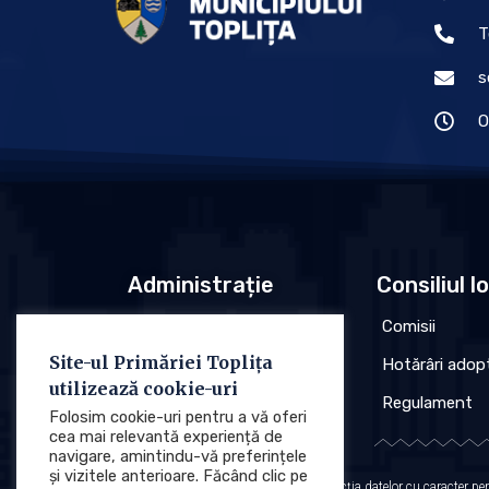
T
s
O
Administrație
Consiliul l
Conducere
Comisii
Site-ul Primăriei Toplița
Organigrama
Hotărâri adop
utilizează cookie-uri
Regulament
Regulament
Folosim cookie-uri pentru a vă oferi
cea mai relevantă experiență de
navigare, amintindu-vă preferințele
și vizitele anterioare. Făcând clic pe
Protecția datelor cu caracter p