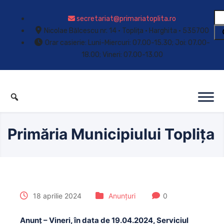
secretariat@primariatoplita.ro
Nicolae Bălcescu nr. 14 • Toplița • Harghita • 535700
Orar casierie: Luni-Miercuri: 07.00-15.30; Joi: 07.00-
18.00; Vineri: 07.00-13.00
Primăria Municipiului Toplița
18 aprilie 2024
Anunțuri
0
Anunț – Vineri, în data de 19.04.2024, Serviciul