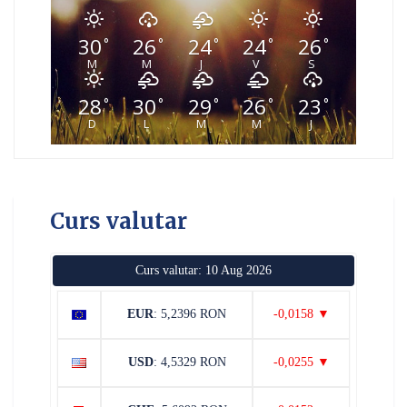
30
26
24
24
26
°
°
°
°
°
M
M
J
V
S
28
30
29
26
23
°
°
°
°
°
D
L
M
M
J
Curs valutar
Curs valutar: 10 Aug 2026
EUR
: 5,2396 RON
-0,0158 ▼
USD
: 4,5329 RON
-0,0255 ▼