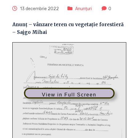
13 decembrie 2022
Anunțuri
0
Anunț – vânzare teren cu vegetație forestieră
– Sajgo Mihai
View in Full Screen