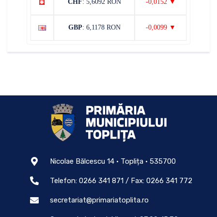
CHF
: 5,6092 RON
-0,0152 ▼
GBP
: 6,1178 RON
-0,0099 ▼
Nicolae Bălcescu 14 • Toplița • 535700
Telefon: 0266 341 871 / Fax: 0266 341 772
secretariat@primariatoplita.ro