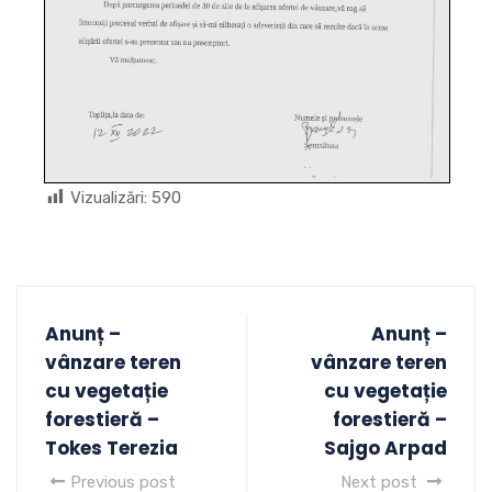
Vizualizări:
590
Anunț –
Anunț –
vânzare teren
vânzare teren
cu vegetație
cu vegetație
forestieră –
forestieră –
Tokes Terezia
Sajgo Arpad
Previous post
Next post