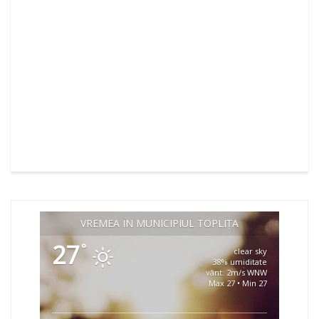
VREMEA ÎN MUNICIPIUL TOPLIȚA
27
°
clear sky
38% umiditate
vânt: 2m/s WNW
Max 27 • Min 27