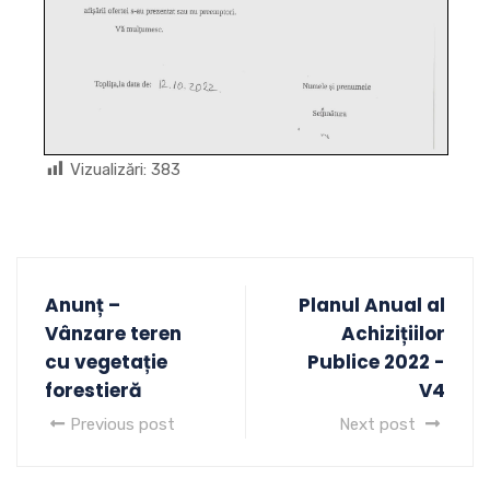
Vizualizări:
383
Anunț –
Planul Anual al
Vânzare teren
Achizițiilor
cu vegetație
Publice 2022 -
forestieră
V4
Previous post
Next post