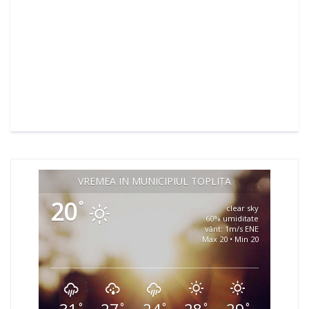
VREMEA ÎN MUNICIPIUL TOPLIȚA
20
°
clear sky
60% umiditate
vânt: 1m/s ENE
Max 20 • Min 20
°
°
°
°
°