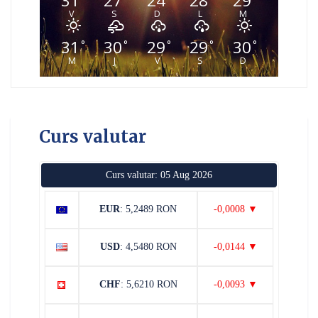
31
27
24
28
29
V
S
D
L
M
31
30
29
29
30
°
°
°
°
°
M
J
V
S
D
Curs valutar
Curs valutar: 05 Aug 2026
EUR
: 5,2489 RON
-0,0008 ▼
USD
: 4,5480 RON
-0,0144 ▼
CHF
: 5,6210 RON
-0,0093 ▼