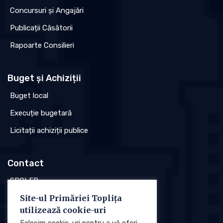
Concursuri și Angajări
Publicații Căsătorii
Rapoarte Consilieri
Buget și Achiziții
Buget local
Execuție bugetară
Licitații achiziții publice
Contact
SPCLEP
Site-ul Primăriei Toplița
Stare civilă
utilizează cookie-uri
Poliția locală