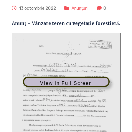
13 octombrie 2022
Anunțuri
0
Anunț – Vânzare teren cu vegetație forestieră.
View in Full Screen