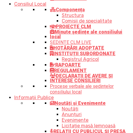
Consiliul Local
Componența
Structura
Comisii de specialitate
PROIECTE CLM
Minute ședințe ale consiliului
local
ȘEDINȚE CLM LIVE
HOTĂRÂRI ADOPTATE
INSTITUȚII SUBORDONATE
Registrul Agricol
RAPOARTE
REGULAMENT
DECLARAȚII DE AVERE ȘI
INTERESE CONSILIERI
Procese verbale ale ședințelor
consiliului local
Informații Publice
Noutăți și Evenimente
Noutăți
Anunțuri
Evenimente
Licitație masă lemnoasă
RELAȚII CU PUBLICUL ȘI PRESA