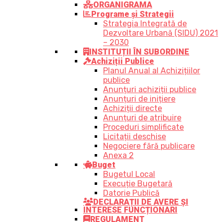
ORGANIGRAMA
Programe și Strategii
Strategia Integrată de
Dezvoltare Urbană (SIDU) 2021
– 2030
INSTITUȚII ÎN SUBORDINE
Achiziții Publice
Planul Anual al Achizițiilor
publice
Anunțuri achiziții publice
Anunțuri de inițiere
Achiziții directe
Anunțuri de atribuire
Proceduri simplificate
Licitații deschise
Negociere fără publicare
Anexa 2
Buget
Bugetul Local
Execuție Bugetară
Datorie Publică
DECLARAȚII DE AVERE ȘI
INTERESE FUNCȚIONARI
REGULAMENT