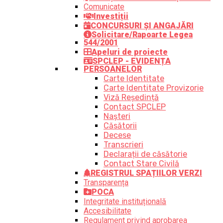
Comunicate
Investiții
CONCURSURI ȘI ANGAJĂRI
Solicitare/Rapoarte Legea
544/2001
Apeluri de proiecte
SPCLEP - EVIDENȚA
PERSOANELOR
Carte Identitate
Carte Identitate Provizorie
Viză Reședință
Contact SPCLEP
Nașteri
Căsătorii
Decese
Transcrieri
Declarații de căsătorie
Contact Stare Civilă
REGISTRUL SPAȚIILOR VERZI
Transparența
POCA
Integritate instituțională
Accesibilitate
Regulament privind aprobarea