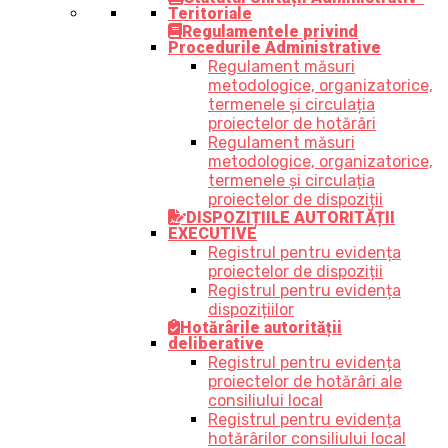
Teritoriale
Regulamentele privind
Procedurile Administrative
Regulament măsuri
metodologice, organizatorice,
termenele și circulația
proiectelor de hotărâri
Regulament măsuri
metodologice, organizatorice,
termenele și circulația
proiectelor de dispoziții
DISPOZIȚIILE AUTORITĂȚII
EXECUTIVE
Registrul pentru evidența
proiectelor de dispoziții
Registrul pentru evidența
dispozițiilor
Hotărârile autorității
deliberative
Registrul pentru evidența
proiectelor de hotărâri ale
consiliului local
Registrul pentru evidența
hotărârilor consiliului local