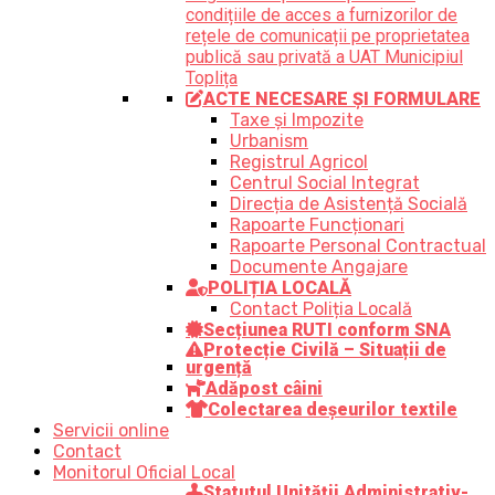
condițiile de acces a furnizorilor de
rețele de comunicații pe proprietatea
publică sau privată a UAT Municipiul
Toplița
ACTE NECESARE ȘI FORMULARE
Taxe și Impozite
Urbanism
Registrul Agricol
Centrul Social Integrat
Direcția de Asistență Socială
Rapoarte Funcționari
Rapoarte Personal Contractual
Documente Angajare
POLIȚIA LOCALĂ
Contact Poliția Locală
Secțiunea RUTI conform SNA
Protecție Civilă – Situații de
urgență
Adăpost câini
Colectarea deșeurilor textile
Servicii online
Contact
Monitorul Oficial Local
Statutul Unității Administrativ-