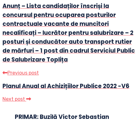
Anunț – Lista candidaților înscriși la
concursul pentru ocuparea posturilor
contractuale vacante de muncitori
necalificați – lucrător pentru salubrizare – 2
posturi și conducător auto transport rutier
de mărfuri – 1 post din cadrul Serviciul Public
de Salubrizare Toplița
Previous post
Planul Anual al Achizițiilor Publice 2022 -V6
Next post
PRIMAR: Buzilă Victor Sebastian