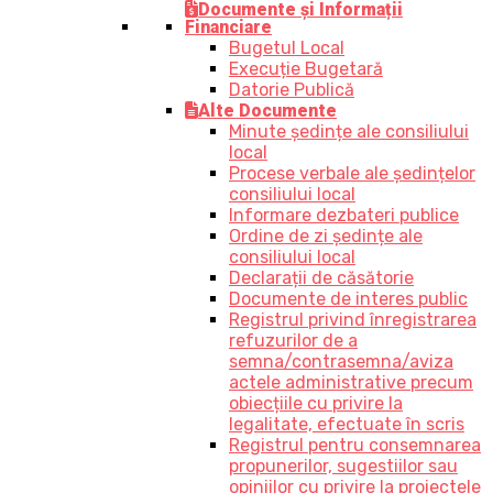
Documente și Informații
Financiare
Bugetul Local
Execuție Bugetară
Datorie Publică
Alte Documente
Minute ședințe ale consiliului
local
Procese verbale ale ședințelor
consiliului local
Informare dezbateri publice
Ordine de zi ședințe ale
consiliului local
Declarații de căsătorie
Documente de interes public
Registrul privind înregistrarea
refuzurilor de a
semna/contrasemna/aviza
actele administrative precum
obiecțiile cu privire la
legalitate, efectuate în scris
Registrul pentru consemnarea
propunerilor, sugestiilor sau
opiniilor cu privire la proiectele