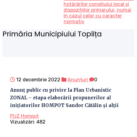
hotărârilor consiliului local și
dispozițiilor primarului, numai
în cazul celor cu caracter
normativ
Primăria Municipiului Toplița
12 decembrie 2022
Anunțuri
0
Anunț public cu privire la Plan Urbanistic
ZONAL – etapa elaborării propunerilor al
inițiatorilor HOMPOT Sandor Cătălin și alții
PUZ Hompot
Vizualizări:
482