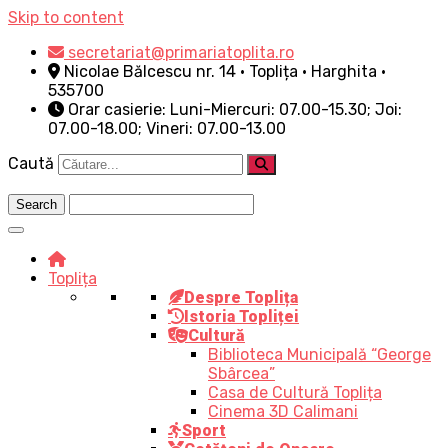
Skip to content
secretariat@primariatoplita.ro
Nicolae Bălcescu nr. 14 • Toplița • Harghita •
535700
Orar casierie: Luni-Miercuri: 07.00-15.30; Joi:
07.00-18.00; Vineri: 07.00-13.00
Caută
Toplița
Despre Toplița
Istoria Topliței
Cultură
Biblioteca Municipală “George
Sbârcea”
Casa de Cultură Toplița
Cinema 3D Calimani
Sport