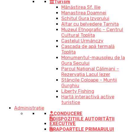
Turism
Mânăstirea Sf. Ilie
Manastirea Doamnei
Schitul Gura Izvorului
Altar cu belvedere Tarnița
Muzeul Etnografic – Centrul
Cultural Toplița
Castelul Urmánczy
Cascada de apă termală
Toplița
Monumentul-mausoleu de la
Gura Secului
Parcul Național Călimani –
Rezervația Lacul Iezer
Stâncile Coloape – Munții
Gurghiu
Liberty Fishing
Hartă interactivă active
turistice
Administrație
CONDUCERE
DISPOZIȚIILE AUTORITĂȚII
EXECUTIVE
RAPOARTELE PRIMARULUI