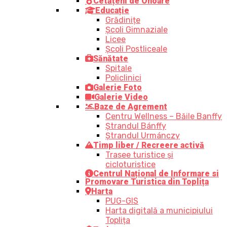
Cetățeni de Onoare
Educație
Grădinițe
Școli Gimnaziale
Licee
Școli Postliceale
Sănătate
Spitale
Policlinici
Galerie Foto
Galerie Video
Baze de Agrement
Centru Wellness – Băile Banffy
Ștrandul Bánffy
Ștrandul Urmánczy
Timp liber / Recreere activă
Trasee turistice şi
cicloturistice
Centrul Național de Informare si
Promovare Turistica din Toplița
Harta
PUG-GIS
Harta digitală a municipiului
Toplița