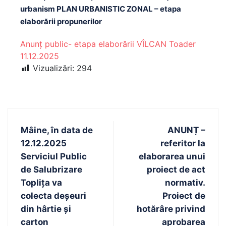
urbanism PLAN URBANISTIC ZONAL – etapa
elaborării propunerilor
Anunț public- etapa elaborării VÎLCAN Toader
11.12.2025
Vizualizări:
294
Mâine, în data de
ANUNȚ –
12.12.2025
referitor la
Serviciul Public
elaborarea unui
de Salubrizare
proiect de act
Toplița va
normativ.
colecta deșeuri
Proiect de
din hârtie și
hotărâre privind
carton
aprobarea