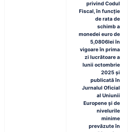
privind Codul
Fiscal, în funcție
de rata de
schimb a
monedei euro de
5,0806lei în
vigoare în prima
zi lucrătoare a
lunii octombrie
2025 și
publicată în
Jurnalul Oficial
al Uniunii
Europene și de
nivelurile
minime
prevăzute în