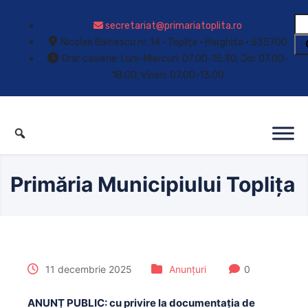
secretariat@primariatoplita.ro
Nicolae Bălcescu nr. 14 • Toplița • Harghita • 535700
Orar casierie: Luni-Miercuri: 07.00-15.30; Joi: 07.00-
18.00; Vineri: 07.00-13.00
Primăria Municipiului Toplița
11 decembrie 2025
Anunțuri
0
ANUNȚ PUBLIC: cu privire la documentația de