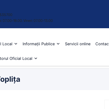
 • 535700
oi: 07.00-18.00; Vineri: 07.00-13.00
l Local
Informații Publice
Servicii online
Contac
orul Oficial Local
oplița