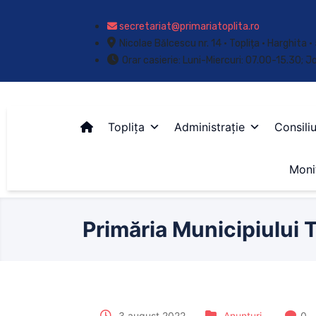
secretariat@primariatoplita.ro
Nicolae Bălcescu nr. 14 • Toplița • Harghita
Orar casierie: Luni-Miercuri: 07.00-15.30; J
Toplița
Administrație
Consiliu
Monit
Primăria Municipiului T
3 august 2022
Anunțuri
0