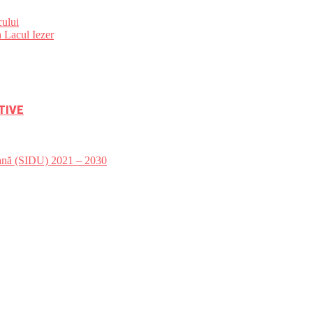
ului
 Lacul Iezer
TIVE
bană (SIDU) 2021 – 2030