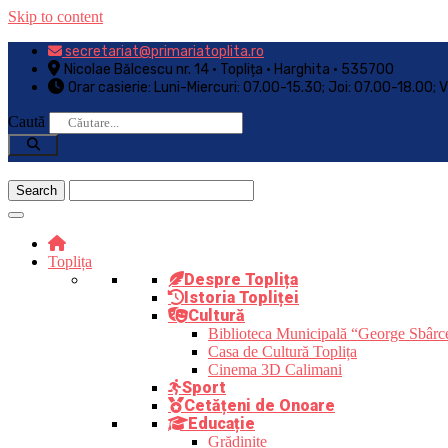
Skip to content
secretariat@primariatoplita.ro
Nicolae Bălcescu nr. 14 • Toplița • Harghita • 535700
Orar casierie: Luni-Miercuri: 07.00-15.30; Joi: 07.00-18.00; 
Caută
Toplița
Despre Toplița
Istoria Topliței
Cultură
Biblioteca Municipală “George Sbârc
Casa de Cultură Toplița
Cinema 3D Calimani
Sport
Cetățeni de Onoare
Educație
Grădinițe