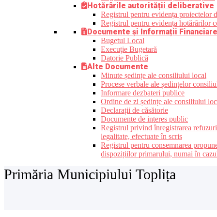
Hotărârile autorității deliberative
Registrul pentru evidența proiectelor de
Registrul pentru evidența hotărârilor co
Documente și Informații Financiar
Bugetul Local
Execuție Bugetară
Datorie Publică
Alte Documente
Minute ședințe ale consiliului local
Procese verbale ale ședințelor consiliu
Informare dezbateri publice
Ordine de zi ședințe ale consiliului loc
Declarații de căsătorie
Documente de interes public
Registrul privind înregistrarea refuzur
legalitate, efectuate în scris
Registrul pentru consemnarea propunerilo
dispozițiilor primarului, numai în cazu
Primăria Municipiului Toplița