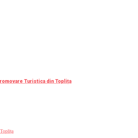
romovare Turistica din Toplița
Toplița