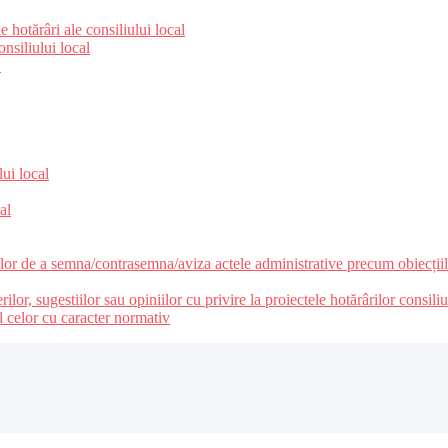
 hotărâri ale consiliului local
nsiliului local
e
lui local
al
ilor de a semna/contrasemna/aviza actele administrative precum obiecțiile
r, sugestiilor sau opiniilor cu privire la proiectele hotărârilor consiliul
l celor cu caracter normativ