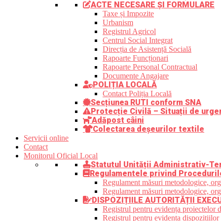
ACTE NECESARE ȘI FORMULARE
Taxe și Impozite
Urbanism
Registrul Agricol
Centrul Social Integrat
Direcția de Asistență Socială
Rapoarte Funcționari
Rapoarte Personal Contractual
Documente Angajare
POLIȚIA LOCALĂ
Contact Poliția Locală
Secțiunea RUTI conform SNA
Protecție Civilă – Situații de urge
Adăpost câini
Colectarea deșeurilor textile
Servicii online
Contact
Monitorul Oficial Local
Statutul Unității Administrativ-Ter
Regulamentele privind Proceduril
Regulament măsuri metodologice, organi
Regulament măsuri metodologice, organi
DISPOZIȚIILE AUTORITĂȚII EXEC
Registrul pentru evidența proiectelor d
Registrul pentru evidența dispozițiilor