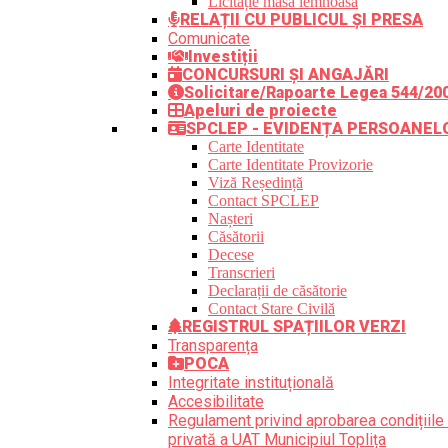
Licitație masă lemnoasă
RELAȚII CU PUBLICUL ȘI PRESA
Comunicate
Investiții
CONCURSURI ȘI ANGAJĂRI
Solicitare/Rapoarte Legea 544/20
Apeluri de proiecte
SPCLEP - EVIDENȚA PERSOANEL
Carte Identitate
Carte Identitate Provizorie
Viză Reședință
Contact SPCLEP
Nașteri
Căsătorii
Decese
Transcrieri
Declarații de căsătorie
Contact Stare Civilă
REGISTRUL SPAȚIILOR VERZI
Transparența
POCA
Integritate instituțională
Accesibilitate
Regulament privind aprobarea condițiile 
privată a UAT Municipiul Toplița