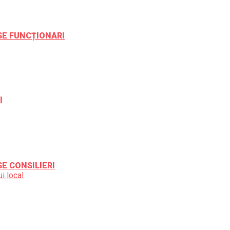
ESE FUNCȚIONARI
l
SE CONSILIERI
i local