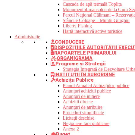
Cascada de apă termală Toplița
Monumentul-mausoleu de la Gura Sec
Parcul Național Călimani – Rezervația
Stâncile Coloape – Munții Gurghiu
Liberty Fishing
Hartă interactivă active turistice
Administrație
CONDUCERE
DISPOZIȚIILE AUTORITĂȚII EXECU
RAPOARTELE PRIMARULUI
ORGANIGRAMA
Programe și Strategii
Strategia Integrată de Dezvoltare Ur
INSTITUȚII ÎN SUBORDINE
Achiziții Publice
Planul Anual al Achizițiilor publice
Anunțuri achiziții publice
Anunțuri de inițiere
Achiziții directe
Anunțuri de atribuire
Proceduri simplificate
Licitații deschise
Negociere fără publicare
Anexa 2
Buget