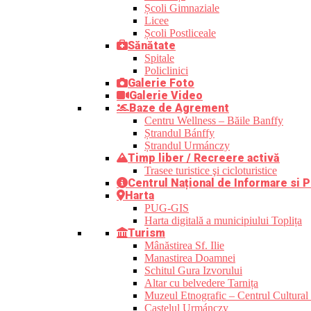
Școli Gimnaziale
Licee
Școli Postliceale
Sănătate
Spitale
Policlinici
Galerie Foto
Galerie Video
Baze de Agrement
Centru Wellness – Băile Banffy
Ștrandul Bánffy
Ștrandul Urmánczy
Timp liber / Recreere activă
Trasee turistice şi cicloturistice
Centrul Național de Informare si P
Harta
PUG-GIS
Harta digitală a municipiului Toplița
Turism
Mânăstirea Sf. Ilie
Manastirea Doamnei
Schitul Gura Izvorului
Altar cu belvedere Tarnița
Muzeul Etnografic – Centrul Cultural 
Castelul Urmánczy