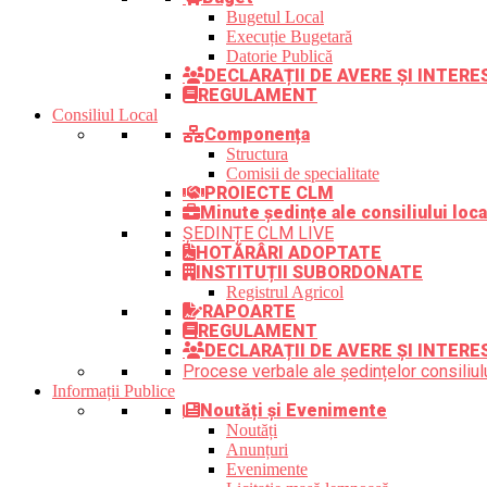
Bugetul Local
Execuție Bugetară
Datorie Publică
DECLARAȚII DE AVERE ȘI INTER
REGULAMENT
Consiliul Local
Componența
Structura
Comisii de specialitate
PROIECTE CLM
Minute ședințe ale consiliului loca
ȘEDINȚE CLM LIVE
HOTĂRÂRI ADOPTATE
INSTITUȚII SUBORDONATE
Registrul Agricol
RAPOARTE
REGULAMENT
DECLARAȚII DE AVERE ȘI INTERE
Procese verbale ale ședințelor consiliulu
Informații Publice
Noutăți și Evenimente
Noutăți
Anunțuri
Evenimente