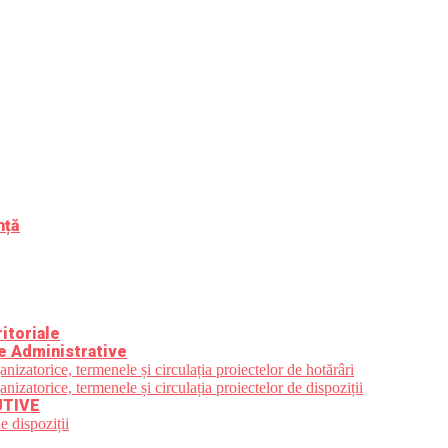
nță
itoriale
e Administrative
zatorice, termenele și circulația proiectelor de hotărâri
zatorice, termenele și circulația proiectelor de dispoziții
UTIVE
e dispoziții