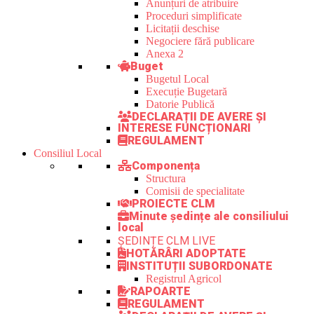
Anunțuri de atribuire
Proceduri simplificate
Licitații deschise
Negociere fără publicare
Anexa 2
Buget
Bugetul Local
Execuție Bugetară
Datorie Publică
DECLARAȚII DE AVERE ȘI
INTERESE FUNCȚIONARI
REGULAMENT
Consiliul Local
Componența
Structura
Comisii de specialitate
PROIECTE CLM
Minute ședințe ale consiliului
local
ȘEDINȚE CLM LIVE
HOTĂRÂRI ADOPTATE
INSTITUȚII SUBORDONATE
Registrul Agricol
RAPOARTE
REGULAMENT