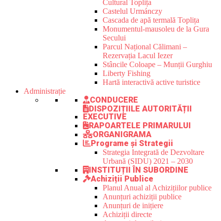
Cultural Toplița
Castelul Urmánczy
Cascada de apă termală Toplița
Monumentul-mausoleu de la Gura
Secului
Parcul Național Călimani –
Rezervația Lacul Iezer
Stâncile Coloape – Munții Gurghiu
Liberty Fishing
Hartă interactivă active turistice
Administrație
CONDUCERE
DISPOZIȚIILE AUTORITĂȚII
EXECUTIVE
RAPOARTELE PRIMARULUI
ORGANIGRAMA
Programe și Strategii
Strategia Integrată de Dezvoltare
Urbană (SIDU) 2021 – 2030
INSTITUȚII ÎN SUBORDINE
Achiziții Publice
Planul Anual al Achizițiilor publice
Anunțuri achiziții publice
Anunțuri de inițiere
Achiziții directe