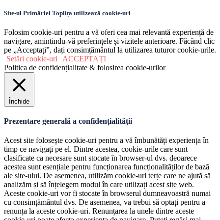
Site-ul Primăriei Toplița utilizează cookie-uri
Folosim cookie-uri pentru a vă oferi cea mai relevantă experiență de
navigare, amintindu-vă preferințele și vizitele anterioare. Făcând clic
pe „Acceptați”, dați consimțământul la utilizarea tuturor cookie-urile.
Setări cookie-uri
ACCEPTAȚI
Politica de confidențialitate & folosirea cookie-urilor
Închide
Prezentare generală a confidențialității
Acest site folosește cookie-uri pentru a vă îmbunătăți experiența în
timp ce navigați pe el. Dintre acestea, cookie-urile care sunt
clasificate ca necesare sunt stocate în browser-ul dvs. deoarece
acestea sunt esențiale pentru funcționarea funcționalităților de bază
ale site-ului. De asemenea, utilizăm cookie-uri terțe care ne ajută să
analizăm și să înțelegem modul în care utilizați acest site web.
Aceste cookie-uri vor fi stocate în browserul dumneavoastră numai
cu consimțământul dvs. De asemenea, va trebui să optați pentru a
renunța la aceste cookie-uri. Renunțarea la unele dintre aceste
cookie-uri poate afecta experiența de navigare. Puteți regăsi mai