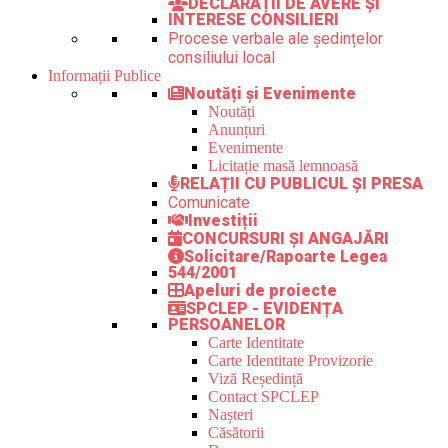
DECLARAȚII DE AVERE ȘI
INTERESE CONSILIERI
Procese verbale ale ședințelor
consiliului local
Informații Publice
Noutăți și Evenimente
Noutăți
Anunțuri
Evenimente
Licitație masă lemnoasă
RELAȚII CU PUBLICUL ȘI PRESA
Comunicate
Investiții
CONCURSURI ȘI ANGAJĂRI
Solicitare/Rapoarte Legea
544/2001
Apeluri de proiecte
SPCLEP - EVIDENȚA
PERSOANELOR
Carte Identitate
Carte Identitate Provizorie
Viză Reședință
Contact SPCLEP
Nașteri
Căsătorii