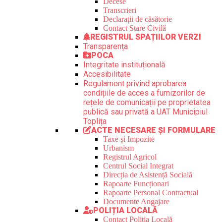
Decese
Transcrieri
Declarații de căsătorie
Contact Stare Civilă
REGISTRUL SPAȚIILOR VERZI
Transparența
POCA
Integritate instituțională
Accesibilitate
Regulament privind aprobarea
condițiile de acces a furnizorilor de
rețele de comunicații pe proprietatea
publică sau privată a UAT Municipiul
Toplița
ACTE NECESARE ȘI FORMULARE
Taxe și Impozite
Urbanism
Registrul Agricol
Centrul Social Integrat
Direcția de Asistență Socială
Rapoarte Funcționari
Rapoarte Personal Contractual
Documente Angajare
POLIȚIA LOCALĂ
Contact Poliția Locală