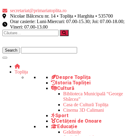
secretariat@primariatoplita.ro
Nicolae Bălcescu nr. 14 • Toplița • Harghita • 535700
Orar casierie: Luni-Miercuri: 07.00-15.30; Joi: 07.00-18.00;
Vineri: 07.00-13.00
Toplița
Despre Toplița
Istoria Topliței
Cultură
Biblioteca Municipală “George
Sbârcea”
Casa de Cultură Toplița
Cinema 3D Calimani
Sport
Cetățeni de Onoare
Educație
Grădinițe