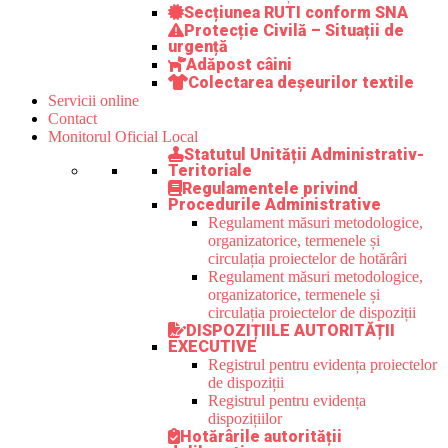
Secțiunea RUTI conform SNA
Protecție Civilă – Situații de
urgență
Adăpost câini
Colectarea deșeurilor textile
Servicii online
Contact
Monitorul Oficial Local
Statutul Unității Administrativ-
Teritoriale
Regulamentele privind
Procedurile Administrative
Regulament măsuri metodologice,
organizatorice, termenele și
circulația proiectelor de hotărâri
Regulament măsuri metodologice,
organizatorice, termenele și
circulația proiectelor de dispoziții
DISPOZIȚIILE AUTORITĂȚII
EXECUTIVE
Registrul pentru evidența proiectelor
de dispoziții
Registrul pentru evidența
dispozițiilor
Hotărârile autorității