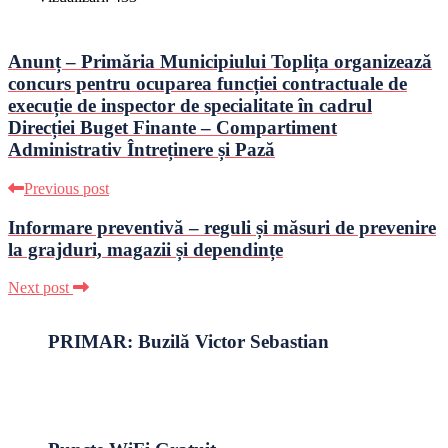
Anunț – Primăria Municipiului Toplița organizează
concurs pentru ocuparea funcției contractuale de
execuție de inspector de specialitate în cadrul
Direcției Buget Finante – Compartiment
Administrativ Întreținere și Pază
Previous post
Informare preventivă – reguli și măsuri de prevenire
la grajduri, magazii și dependințe
Next post
PRIMAR: Buzilă Victor Sebastian