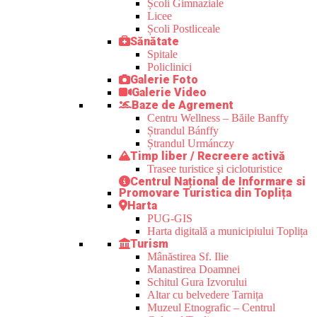
Școli Gimnaziale
Licee
Școli Postliceale
Sănătate
Spitale
Policlinici
Galerie Foto
Galerie Video
Baze de Agrement
Centru Wellness – Băile Banffy
Ștrandul Bánffy
Ștrandul Urmánczy
Timp liber / Recreere activă
Trasee turistice şi cicloturistice
Centrul Național de Informare si
Promovare Turistica din Toplița
Harta
PUG-GIS
Harta digitală a municipiului Toplița
Turism
Mânăstirea Sf. Ilie
Manastirea Doamnei
Schitul Gura Izvorului
Altar cu belvedere Tarnița
Muzeul Etnografic – Centrul