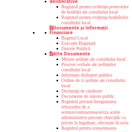
deliberative
Registrul pentru evidența proiectelor
de hotărâri ale consiliului local
Registrul pentru evidența hotărârilor
consiliului local
Documente și Informații
Financiare
Bugetul Local
Execuție Bugetară
Datorie Publică
Alte Documente
Minute ședințe ale consiliului local
Procese verbale ale ședințelor
consiliului local
Informare dezbateri publice
Ordine de zi ședințe ale consiliului
local
Declarații de căsătorie
Documente de interes public
Registrul privind înregistrarea
refuzurilor de a
semna/contrasemna/aviza actele
administrative precum obiecțiile cu
privire la legalitate, efectuate în scris
Registrul pentru consemnarea